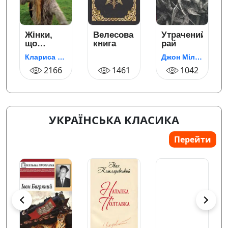
Жінки,
Велесова
Утрачений
що
книга
рай
біжать з
Клариса Пінкола Естес
Джон Мілтон
а)
вовками.
Архетип
2166
1461
1042
Дикої
жінки у
міфах та
легендах
УКРАЇНСЬКА КЛАСИКА
Перейти