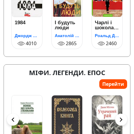
1984
І будуть
Чарлі і
люди
шоколадна
фабрика
Джордж Орвелл
Анатолій Дімаров
Роальд Дал
4010
2865
2460
МІФИ. ЛЕГЕНДИ. ЕПОС
Перейти