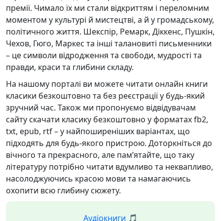
премії. Чимало їх ми стали відкриттям і переломним
моментом у культурі й мистецтві, а й у громадському,
політичного життя. Шекспір, Ремарк, Діккенс, Пушкін,
Чехов, Гюго, Маркес та інші талановиті письменники
– це символи відродження та свободи, мудрості та
правди, краси та глибини складу.
На нашому порталі ви можете читати онлайн книги
класики безкоштовно та без реєстрації у будь-який
зручний час. Також ми пропонуємо відвідувачам
сайту скачати класику безкоштовно у форматах fb2,
txt, epub, rtf – у найпоширеніших варіантах, що
підходять для будь-якого пристрою. Доторкніться до
вічного та прекрасного, але пам’ятайте, що таку
літературу потрібно читати вдумливо та неквапливо,
насолоджуючись красою мови та намагаючись
охопити всю глибину сюжету.
Аудіокниги 🎵