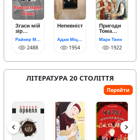
Згаси мій
Непевність
Пригоди
que
зір…
Тома
лійний
Сойєра
Райнер Марія Рільке
Адам Міцкевич
Марк Твен
(Походеньки
2488
1954
Тома
1922
Сойєра)
ЛІТЕРАТУРА 20 СТОЛІТТЯ
Перейти