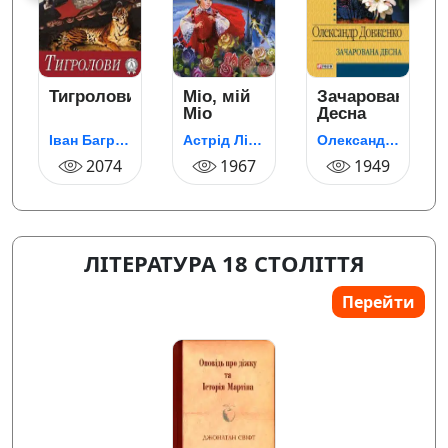
Тигролови
Міо, мій
Зачарована
Міо
Десна
Іван Багряний
Астрід Ліндгрен
Олександр Довженко
2074
1967
1949
ЛІТЕРАТУРА 18 СТОЛІТТЯ
Перейти