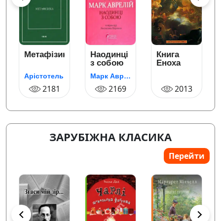
Метафізика
Наодинці
Книга
з собою
Еноха
Арістотель
Марк Аврелій
2181
2169
2013
ЗАРУБІЖНА КЛАСИКА
Перейти