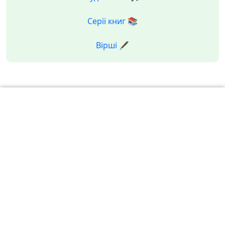
Серії книг 📚
Вірші 🖋️