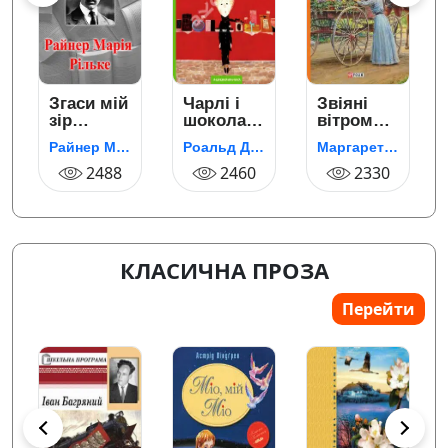
Згаси мій
Чарлі і
Звіяні
в
зір…
шоколадна
вітром
фабрика
(Віднесені
Райнер Марія Рільке
Роальд Дал
Маргарет Мітчелл
вітром).
2488
2460
Том 1
2330
ність
КЛАСИЧНА ПРОЗА
Перейти