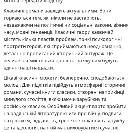
можна передати людству.
Класичні романи завжди є актуальними. Вони
торкаються тем, які ніколи не застаріють,
незважаючи на політичні чи соціальні закони, віяння
часу, модні тенденції. Класичні твори зазвичай
містять кілька пластів проблем, тонкі психологічні
портрети героїв, які сприймаються неоднозначно,
детально прописаний історичний антураж. Це –
величезна мистецька цінність, за яку нам будуть
вдячні наші нащадки.
Цікаві класичні сюжети, безперечно, сподобаються
молоді. Для підлітків підійдуть атмосферні історичні
романи, сучасні книги класики, створені наприкінці
минулого століття, включаючи зарубіжну та
російську класику. Особливий акцент варто зробити
на радянській літературі: книги про війну, подвиги,
патріотизм, відданість, трепетне кохання та дружбу –
це та ідеологія, на якій має виховуватися сучасне