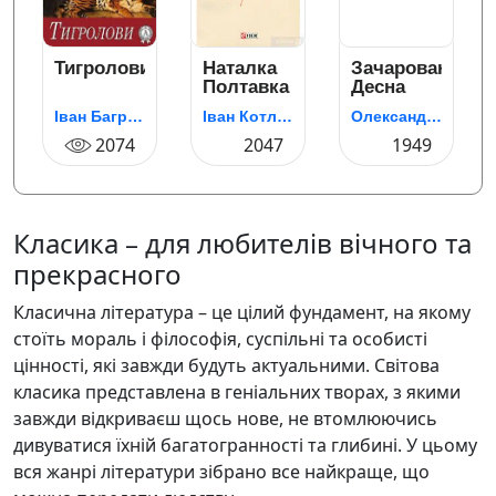
Тигролови
Наталка
Зачарована
Полтавка
Десна
Іван Багряний
Іван Котляревський
Олександр Довженко
2074
2047
1949
Класика – для любителів вічного та
прекрасного
Класична література – це цілий фундамент, на якому
стоїть мораль і філософія, суспільні та особисті
цінності, які завжди будуть актуальними. Світова
класика представлена ​​в геніальних творах, з якими
завжди відкриваєш щось нове, не втомлюючись
дивуватися їхній багатогранності та глибині. У цьому
вся жанрі літератури зібрано все найкраще, що