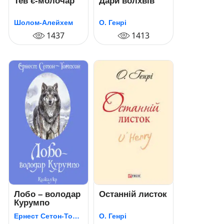
Тев’є-молочар
Дари волхвів
Шолом-Алейхем
О. Генрі
1437
1413
Лобо – володар
Останній листок
Курумпо
Ернест Сетон-Томпсон
О. Генрі