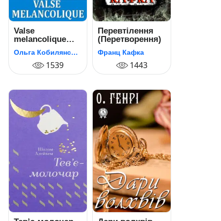
Valse
Перевтілення
melancolique
(Перетворення)
(Меланхолійний
Ольга Кобилянська
Франц Кафка
вальс)
1539
1443