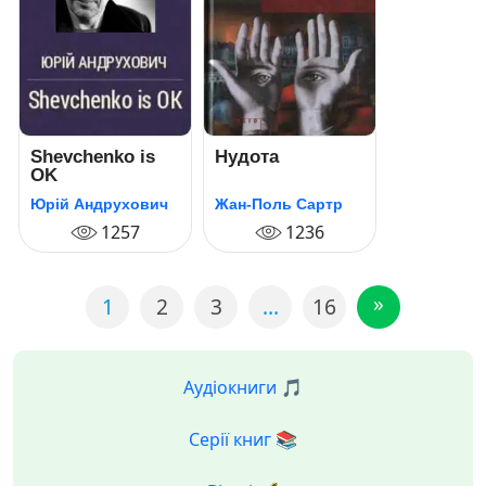
Shevchenko is
Нудота
OK
Юрій Андрухович
Жан-Поль Сартр
1257
1236
»
1
2
3
…
16
Аудіокниги 🎵
Серії книг 📚