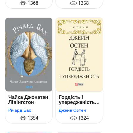
1368
1358
Чайка Джонатан
Гордість і
Лівінгстон
упередженість
(Гордість і
Річард Бах
Джейн Остен
упередження)
1354
1324