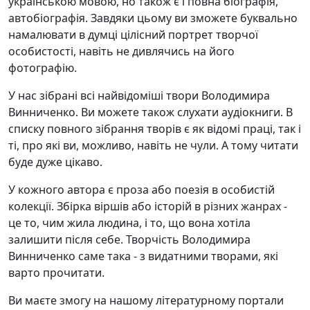
українською мовою, но також є і повна біографія,
автобіографія. Завдяки цьому ви зможете буквально
намалювати в думці цілісний портрет творчої
особистості, навіть не дивлячись на його
фотографію.
У нас зібрані всі найвідоміші твори Володимира
Винниченко. Ви можете також слухати аудіокниги. В
списку повного зібрання творів є як відомі праці, так і
ті, про які ви, можливо, навіть не чули. А тому читати
буде дуже цікаво.
У кожного автора є проза або поезія в особистій
колекції. Збірка віршів або історій в різних жанрах -
це то, чим жила людина, і то, що вона хотіла
залишити після себе. Творчість Володимира
Винниченко саме така - з видатними творами, які
варто прочитати.
Ви маєте змогу на нашому літературному портали