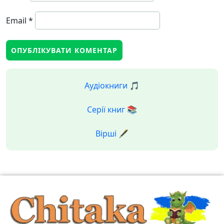
Email
*
Аудіокниги 🎵
Серії книг 📚
Вірші 🖋️