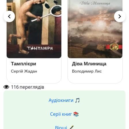
Тамплієри
Діва Млинища
Сергій Жадан
Володимир Лис
116
переглядів
Аудіокниги 🎵
Серії книг 📚
Вірші 🖋️