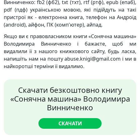
Винниченко: fb2 (фб2), txt (тхт), rtf (ртф), epub (епаб),
pdf (пдф) українською мовою, які підійдуть на такі
пристрої як - електронна книга, телефон на Андроїд
(android), айфон, ПК (комп'ютер), айпад.
Якщо ви є правовласником книги «Сонячна машина»
Володимира Винниченко і бажаєте, щоб ми
видалили її з нашого книжкового сайту, будь ласка,
напишіть нам на пошту abuse.knigi@gmail.com і ми в
найкоротші терміни її видалимо.
Скачати безкоштовно книгу
«Сонячна машина» Володимира
Винниченко
СКАЧАТИ