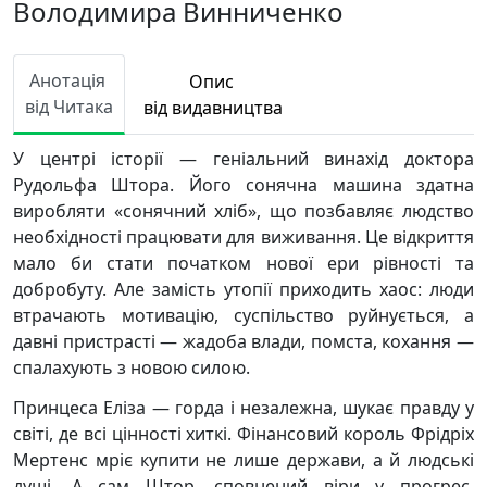
Володимира Винниченко
Анотація
Опис
від Читака
від видавництва
У центрі історії — геніальний винахід доктора
Рудольфа Штора. Його сонячна машина здатна
виробляти «сонячний хліб», що позбавляє людство
необхідності працювати для виживання. Це відкриття
мало би стати початком нової ери рівності та
добробуту. Але замість утопії приходить хаос: люди
втрачають мотивацію, суспільство руйнується, а
давні пристрасті — жадоба влади, помста, кохання —
спалахують з новою силою.
Принцеса Еліза — горда і незалежна, шукає правду у
світі, де всі цінності хиткі. Фінансовий король Фрідріх
Мертенс мріє купити не лише держави, а й людські
душі. А сам Штор, сповнений віри у прогрес,