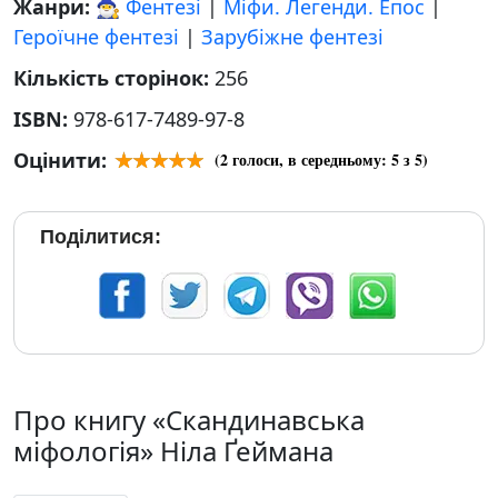
Жанри:
🧙‍♂️ Фентезі
|
Міфи. Легенди. Епос
|
Героїчне фентезі
|
Зарубіжне фентезі
Кількість сторінок:
256
ISBN:
978-617-7489-97-8
Оцінити:
(
2
голоси, в середньому:
5
з 5)
Поділитися:
Про книгу «Скандинавська
міфологія» Ніла Ґеймана