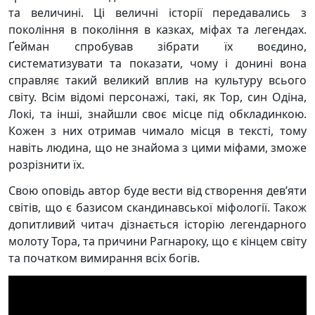
та величині. Ці величні історії передавались з
покоління в покоління в казках, міфах та легендах.
Ґейман спробував зібрати їх воєдино,
систематизувати та показати, чому і донині вона
справляє такий великий вплив на культуру всього
світу. Всім відомі персонажі, такі, як Тор, син Одіна,
Локі, та інші, знайшли своє місце під обкладинкою.
Кожен з них отримав чимало місця в тексті, тому
навіть людина, що не знайома з цими міфами, зможе
розрізнити їх.
Свою оповідь автор буде вести від створення дев’яти
світів, що є базисом скандинавської міфології. Також
допитливий читач дізнається історію легендарного
молоту Тора, та причини Рагнароку, що є кінцем світу
та початком вимирання всіх богів.