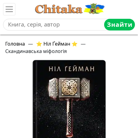
Знайти
Головна
—
⭐ Ніл Ґейман ⭐
—
Скандинавська міфологія