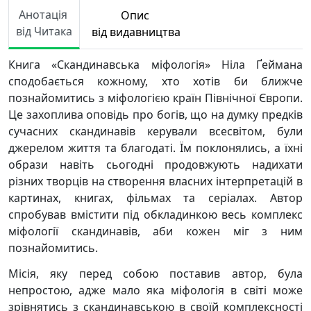
Анотація
Опис
від Читака
від видавництва
Книга «Скандинавська міфологія» Ніла Ґеймана
сподобається кожному, хто хотів би ближче
познайомитись з міфологією країн Північної Європи.
Це захоплива оповідь про богів, що на думку предків
сучасних скандинавів керували всесвітом, були
джерелом життя та благодаті. Їм поклонялись, а їхні
образи навіть сьогодні продовжують надихати
різних творців на створення власних інтерпретацій в
картинах, книгах, фільмах та серіалах. Автор
спробував вмістити під обкладинкою весь комплекс
міфології скандинавів, аби кожен міг з ним
познайомитись.
Місія, яку перед собою поставив автор, була
непростою, адже мало яка міфологія в світі може
зрівнятись з скандинавською в своїй комплексності