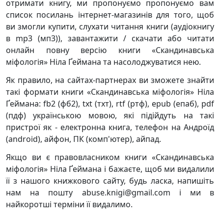
отримати книгу, ми пропонуємо пропонуємо вам
список посилань інтернет-магазинів для того, щоб
ви змогли купити, слухати читання книги (аудіокнигу
в mp3 (мп3)), завантажити / скачати або читати
онлайн повну версію книги «Скандинавська
міфологія» Ніла Ґеймана та насолоджуватися нею.
Як правило, на сайтах-партнерах ви зможете знайти
такі формати книги «Скандинавська міфологія» Ніла
Ґеймана: fb2 (фб2), txt (тхт), rtf (ртф), epub (епаб), pdf
(пдф) українською мовою, які підійдуть на такі
пристрої як - електронна книга, телефон на Андроїд
(android), айфон, ПК (комп'ютер), айпад.
Якщо ви є правовласником книги «Скандинавська
міфологія» Ніла Ґеймана і бажаєте, щоб ми видалили
її з нашого книжкового сайту, будь ласка, напишіть
нам на пошту abuse.knigi@gmail.com і ми в
найкоротші терміни її видалимо.