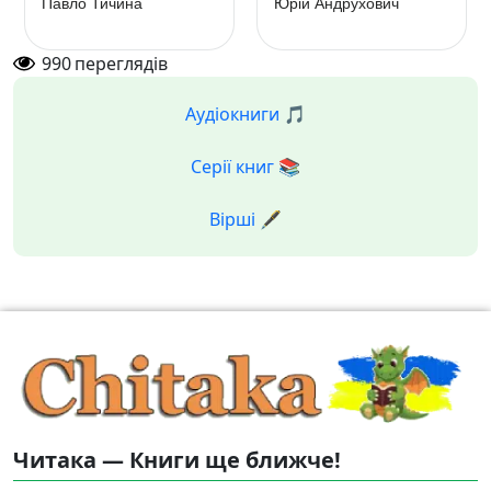
Павло Тичина
Юрій Андрухович
990
переглядів
Аудіокниги 🎵
Серії книг 📚
Вірші 🖋️
Читака — Книги ще ближче!