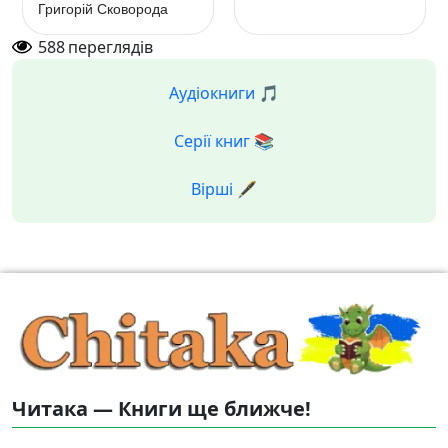
Григорій Сковорода
588
переглядів
Аудіокниги 🎵
Серії книг 📚
Вірші 🖋️
Читака — Книги ще ближче!