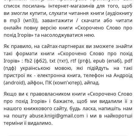
список посилань інтернет-магазинів для того, щоб
ви змогли купити, слухати читання книги (аудіокнигу
в mp3 (мп3)), завантажити / скачати або читати
онлайн повну версію книги «Скорочено Слово про
похід Ігорів» та насолоджуватися нею.
Як правило, на сайтах-партнерах ви зможете знайти
такі формати книги «Скорочено Слово про похід
Ігорів» : fb2 (фб2), txt (тхт), rtf (ртф), epub (епаб), pdf
(пдф) українською мовою, які підійдуть на такі
пристрої як - електронна книга, телефон на Андроїд
(android), айфон, ПК (комп'ютер), айпад.
Якщо ви є правовласником книги «Скорочено Слово
про похід Ігорів» і бажаєте, щоб ми видалили її з
нашого книжкового сайту, будь ласка, напишіть нам
на пошту abuse.knigi@gmail.com і ми в найкоротші
терміни її видалимо.