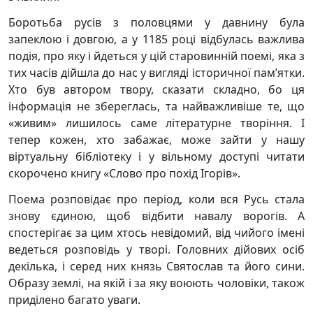
Боротьба русів з половцями у давнину була
запеклою і довгою, а у 1185 році відбулась важлива
подія, про яку і йдеться у цій старовинній поемі, яка з
тих часів дійшла до нас у вигляді історичної пам’ятки.
Хто був автором твору, сказати складно, бо ця
інформація не збереглась, та найважливіше те, що
«живим» лишилось саме літературне творіння. І
тепер кожен, хто забажає, може зайти у нашу
віртуальну бібліотеку і у вільному доступі читати
скорочено книгу «Слово про похід Ігорів».
Поема розповідає про період, коли вся Русь стала
знову єдиною, щоб відбити навалу ворогів. А
спостерігає за цим хтось невідомий, від чийого імені
ведеться розповідь у творі. Головних дійових осіб
декілька, і серед них князь Святослав та його сини.
Образу землі, на якій і за яку воюють чоловіки, також
приділено багато уваги.