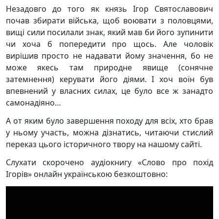
Незадовго до того як князь Ігор Святославович
почав збирати війська, щоб воювати з половцями,
вищі сили посилали знак, який мав би його зупинити
чи хоча б попередити про щось. Але чоловік
вирішив просто не надавати йому значення, бо не
може якесь там природне явище (сонячне
затемнення) керувати його діями. І хоч воїн був
впевнений у власних силах, це було все ж занадто
самонадіяно…
А от яким було завершення походу для всіх, хто брав
у ньому участь, можна дізнатись, читаючи стислий
переказ цього історичного твору на нашому сайті.
Слухати скорочено аудіокнигу «Слово про похід
Ігорів» онлайн українською безкоштовно: