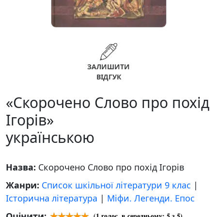
ЗАЛИШИТИ
ВІДГУК
«Скорочено Слово про похід
Ігорів»
українською
Назва:
Скорочено Слово про похід Ігорів
Жанри:
Список шкільної літератури 9 клас
|
Історична література
|
Міфи. Легенди. Епос
Оцінити:
(
1
голос, в середньому:
5
з 5)