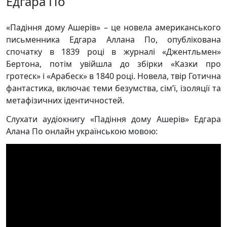
Едгара По
«Падіння дому Ашерів» – це новела американського
письменника Едгара Аллана По, опублікована
спочатку в 1839 році в журналі «Джентльмен»
Бертона, потім увійшла до збірки «Казки про
гротеск» і «Арабеск» в 1840 році. Новела, твір Готична
фантастика, включає теми безумства, сім’ї, ізоляції та
метафізичних ідентичностей.
Слухати аудіокнигу «Падіння дому Ашерів» Едгара
Алана По онлайн українською мовою: