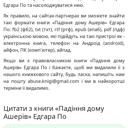
Едгара По та насолоджуватися нею.
Як правило, на сайтах-партнерах ви зможете знайти
такі формати книги «Падіння дому Ашерів» Едгара
По: fb2 (фб2), txt (тхт), rtf (ртф), epub (епаб), pdf (пдф)
українською мовою, які підійдуть на такі пристрої як -
електронна книга, телефон на Андроїд (android),
айфон, ПК (комп'ютер), айпад.
Якщо ви є правовласником книги «Падіння дому
Ашерів» Едгара По і бажаєте, щоб ми видалили її з
нашого книжкового сайту, будь ласка, напишіть нам
на пошту abuse.knigi@gmail.com і ми в найкоротші
терміни її видалимо.
Цитати з книги «Падіння дому
Ашерів» Едгара По