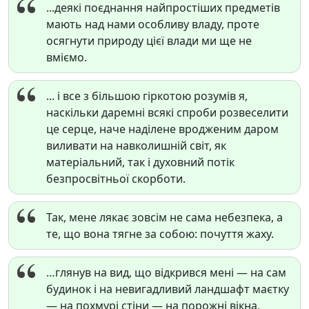
...деякі поєднання найпростіших предметів
мають над нами особливу владу, проте
осягнути природу цієї влади ми ще не
вміємо.
... і все з більшою гіркотою розумів я,
наскільки даремні всякі спроби розвеселити
це серце, наче наділене вродженим даром
виливати на навколишній світ, як
матеріальний, так і духовний потік
безпросвітньої скорботи.
Так, мене лякає зовсім не сама небезпека, а
те, що вона тягне за собою: почуття жаху.
…глянув на вид, що відкрився мені — на сам
будинок і на невигадливий ландшафт маєтку
— на похмурі стіни — на порожні вікна,