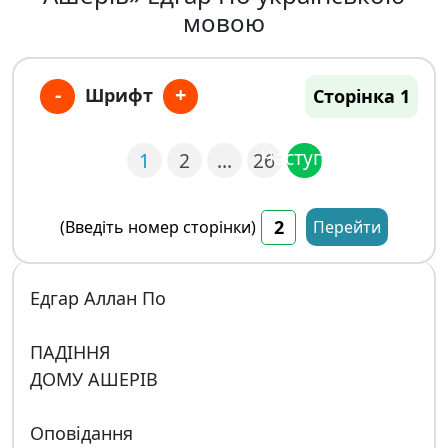
мовою
-
+
Шрифт
Сторінка 1
Наступна
1
2
…
26
(Введіть номер сторінки)
Перейти
Едгар Аллан По
ПАДІННЯ
ДОМУ АШЕРІВ
Оповідання