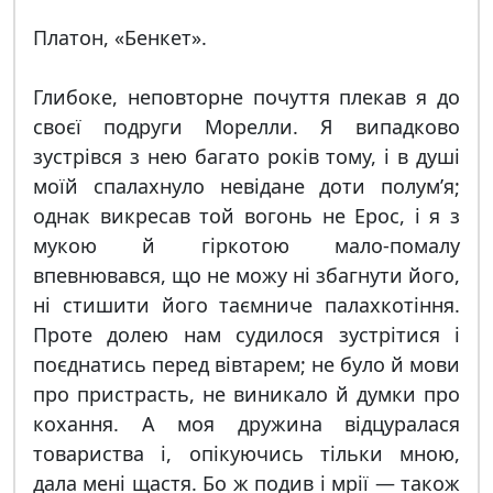
Платон, «Бенкет».
Глибоке, неповторне почуття плекав я до
своєї подруги Морелли. Я випадково
зустрівся з нею багато років тому, і в душі
моїй спалахнуло невідане доти полум’я;
однак викресав той вогонь не Ерос, і я з
мукою й гіркотою мало-помалу
впевнювався, що не можу ні збагнути його,
ні стишити його таємниче палахкотіння.
Проте долею нам судилося зустрітися і
поєднатись перед вівтарем; не було й мови
про пристрасть, не виникало й думки про
кохання. А моя дружина відцуралася
товариства і, опікуючись тільки мною,
дала мені щастя. Бо ж подив і мрії — також