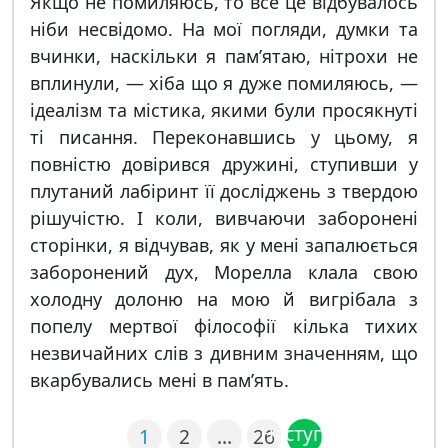
Якщо не помиляюсь, то все це відбувалось
ніби несвідомо. На мої погляди, думки та
вчинки, наскільки я пам’ятаю, нітрохи не
вплинули, — хіба що я дуже помиляюсь, —
ідеалізм та містика, якими були просякнуті
ті писання. Переконавшись у цьому, я
повністю довірився дружині, ступивши у
плутаний лабіринт її досліджень з твердою
рішучістю. І коли, вивчаючи заборонені
сторінки, я відчував, як у мені запалюється
заборонений дух, Морелла клала свою
холодну долоню на мою й вигрібала з
попелу мертвої філософії кілька тихих
незвичайних слів з дивним значенням, що
вкарбувались мені в пам’ять.
Наступна
1
2
…
26