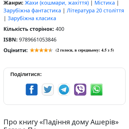
Жанри:
Жахи (кошмари, жахіття)
|
Містика
|
Зарубіжна фантастика
|
Література 20 століття
|
Зарубіжна класика
Кількість сторінок:
400
ISBN:
9789661053846
Оцінити:
(
2
голоси, в середньому:
4.5
з 5)
Поділитися:
Про книгу «Падіння дому Ашерів»