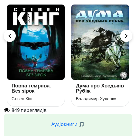
Повна темрява.
Дума про Хведьків
Без зірок
Рубіж
Стівен Кінг
Володимир Худенко
849
переглядів
Аудіокниги 🎵