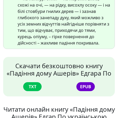
схожі на очі, — на рідку, висохлу осоку — і на
білі стовбури гнилих дерев — і зазнав
глибокого занепаду духу, який можливо з
усіх земних відчуттів найгідніше порівняти з
тим, що відчуває, приходячи до тями,
курець опіуму, – гірке повернення до
дійсності – жахливе падіння покривала.
Скачати безкоштовно книгу
«Падіння дому Ашерів» Едгара По
TXT
EPUB
Читати онлайн книгу «Падіння дому
Ашерів» Едгар По українською