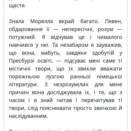
щастя.
Знала Морелла вкрай багато. Певен,
обдаровання її — непересічні, розум —
потужний. Я відчував це і чималого
навчився у неї. Та незабаром я зауважив,
що вона, мабуть, завдяки здобутій у
Пресбурзі освіті, — підсуває мені саме ті
містичні твори, що їх звикли вважати
порожньою лузгою ранньої німецької
літератури. З незрозумілих для мене
причин вона досліджувала їх, і те, що з
часом і я знай читав і перечитував ті
твори, слід пояснювати просто звичкою й
наслідуванням.