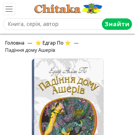
Знайти
Головна
—
⭐ Едгар По ⭐
—
Падіння дому Ашерів