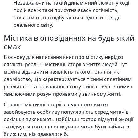
Незважаючи на такий динамічний сюжет, у ході
подій все ж таки присутня якась логічність,
оскільки те, що відбувається відноситься до
реального світу.
Містика в оповіданнях на будь-який
смак
В основу для написання книг про містику нерідко
лягають реальні містичні історії з життя людей. Тут
можна відзначити наявність такого поняття, як
двомірство, що характеризується тісним сплетінням
реальності та ірреального світу з його нелогічними і
хвилюючими розум проявами у звичному житті.
Страшні містичні історії з реального життя
завойовують особливу популярність серед читачів,
оскільки викликають найбільш гостро відчутні емоції
та відчуття того, що описуване може бути набагато
ближчим, ніж здавалося б.