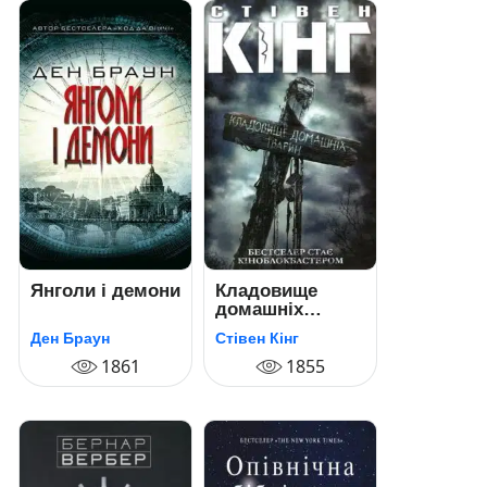
Янголи і демони
Кладовище
домашніх
тварин
Ден Браун
Стівен Кінг
1861
1855