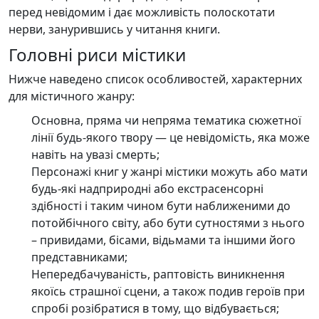
перед невідомим і дає можливість полоскотати
нерви, занурившись у читання книги.
Головні риси містики
Нижче наведено список особливостей, характерних
для містичного жанру:
Основна, пряма чи непряма тематика сюжетної
лінії будь-якого твору — це невідомість, яка може
навіть на увазі смерть;
Персонажі книг у жанрі містики можуть або мати
будь-які надприродні або екстрасенсорні
здібності і таким чином бути наближеними до
потойбічного світу, або бути сутностями з нього
– привидами, бісами, відьмами та іншими його
представниками;
Непередбачуваність, раптовість виникнення
якоїсь страшної сцени, а також подив героїв при
спробі розібратися в тому, що відбувається;