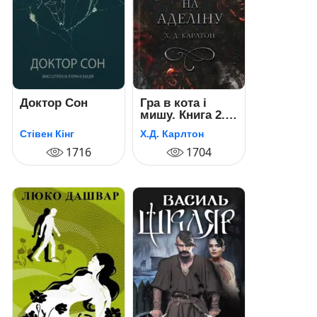
Доктор Сон
Гра в кота і
мишу. Книга 2.
Полювання на
Стівен Кінг
Х.Д. Карлтон
Аделіну
1716
1704