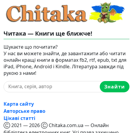
Читака — Книги ще ближче!
Шукаєте що почитати?
У нас ви можете знайти, де завантажити або читати
онлайн кращі книги в форматах fb2, rtf, epub, txt для
iPad, iPhone, Android і Kindle. Література завжди під
рукою з нами!
Знайти
Карта сайту
Авторське право
Цікаві статті
Ⓒ 2021 — 2026 Ⓒ Chitaka.com.ua — Онлайн
бібліотека електронних книг. Усі права захищено