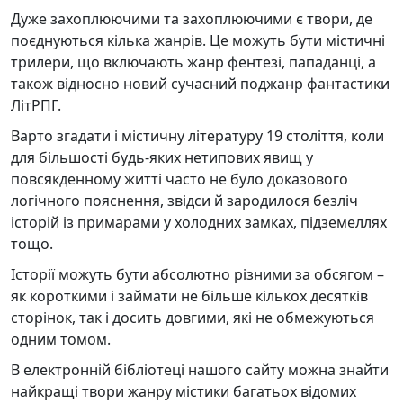
Дуже захоплюючими та захоплюючими є твори, де
поєднуються кілька жанрів. Це можуть бути містичні
трилери, що включають жанр фентезі, пападанці, а
також відносно новий сучасний поджанр фантастики
ЛітРПГ.
Варто згадати і містичну літературу 19 століття, коли
для більшості будь-яких нетипових явищ у
повсякденному житті часто не було доказового
логічного пояснення, звідси й зародилося безліч
історій із примарами у холодних замках, підземеллях
тощо.
Історії можуть бути абсолютно різними за обсягом –
як короткими і займати не більше кількох десятків
сторінок, так і досить довгими, які не обмежуються
одним томом.
В електронній бібліотеці нашого сайту можна знайти
найкращі твори жанру містики багатьох відомих