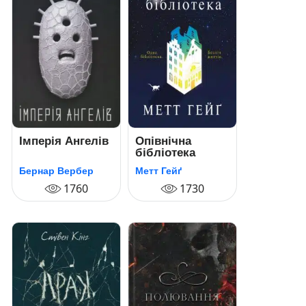
Імперія Ангелів
Опівнічна
бібліотека
Бернар Вербер
Метт Гейґ
1760
1730