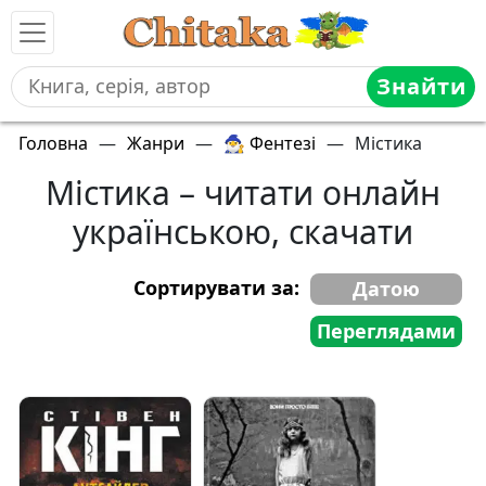
Знайти
Головна
—
Жанри
—
🧙‍♂️ Фентезі
—
Містика
Містика – читати онлайн
українською, скачати
Сортирувати за:
Датою
Переглядами