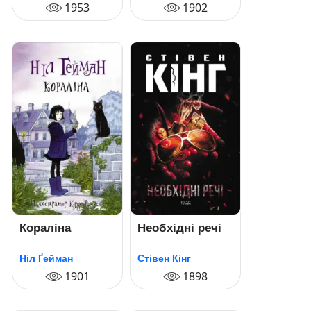
1953
1902
Кораліна
Необхідні речі
Ніл Ґейман
Стівен Кінг
1901
1898