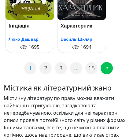
Ініціація
Характерник
Люко Дашвар
Василь Шкляр
1695
1694
»
1
2
3
…
15
Містика як літературний жанр
Містичну літературу по праву можна вважати
найбільш інтригуючою, загадковою та
непередбачуваною, оскільки для неї характерні
описи проявів потойбічного світу у різних формах.
Іншими словами, все те, що не можна пояснити
логічно, щось надприродне, що викликає страх