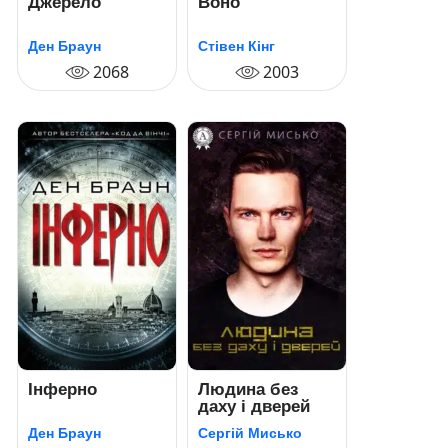
Джерело
Воно
Ден Браун
Стівен Кінг
2068
2003
Інферно
Людина без
даху і дверей
Ден Браун
Сергій Мисько