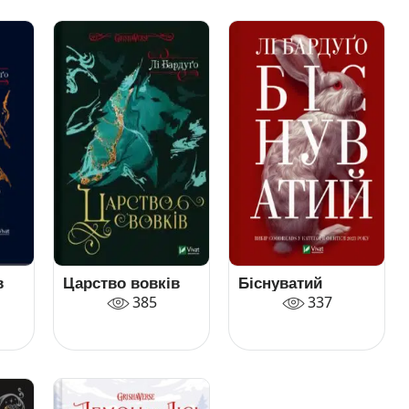
в
Царство вовків
Біснуватий
385
337