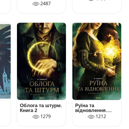
2487
Облога та штурм.
Руїна та
Книга 2
відновлення.
Книга 3
1279
1212