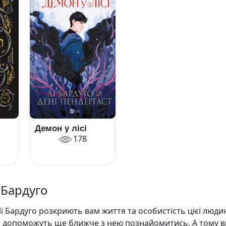
Демон у лісі
178
 Бардуго
Лі Бардуго розкриють вам життя та особистість цієї людин
 допоможуть ще ближче з нею познайомитись. А тому в