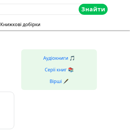
Знайти
Книжкові добірки
Аудіокниги 🎵
Серії книг 📚
Вірші 🖋️