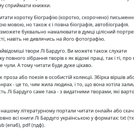
му сприймати книжки.
итати коротку біографію (коротко, скорочено) письменн
ою мовою, но також є і повна біографія, автобіографія.
 зможете буквально намалювати в думці цілісний портре
ті, навіть не дивлячись на його фотографію.
найвідоміші твори Лі Бардуго. Ви можете також слухати
у повного зібрання творів є як відомі праці, так і ті, про я
е чули. А тому читати буде дуже цікаво.
 проза або поезія в особистій колекції. Збірка віршів аб
анрах - це то, чим жила людина, і то, що вона хотіла зал
сть Лі Бардуго саме така - з видатними творами, які варт
а нашому літературному портали читати онлайн або ска
но всі книги Лі Бардуго українською у форматах: txt (тхт
ub (епаб), pdf (пдф).