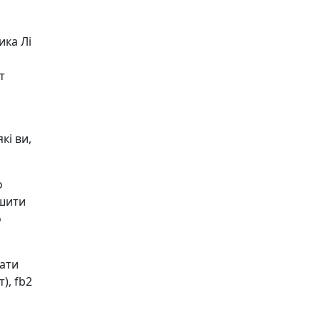
ика Лі
т
кі ви,
о
ишити
о
чати
), fb2