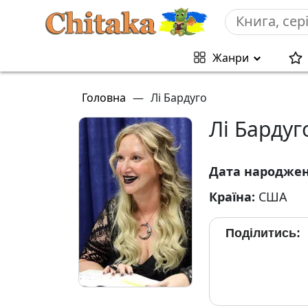
Жанри
Головна
—
Лі Бардуго
Лі Бардуг
Дата народже
Країна:
США
Поділитись: