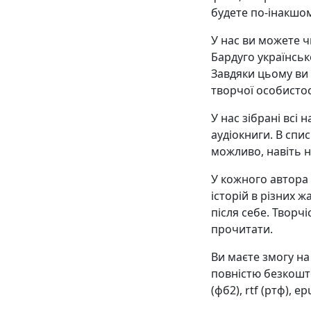
будете по-інакшо
У нас ви можете ч
Бардуго українськ
Завдяки цьому ви
творчої особистос
У нас зібрані всі 
аудіокниги. В списк
можливо, навіть н
У кожного автора є
історій в різних ж
після себе. Творчі
прочитати.
Ви маєте змогу н
повністю безкоштов
(фб2), rtf (ртф), ep