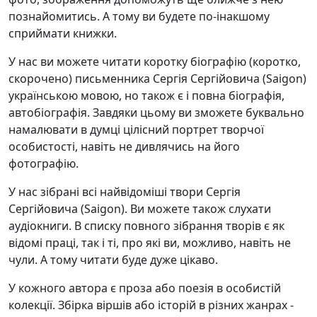
познайомитись. А тому ви будете по-інакшому
сприймати книжки.
У нас ви можете читати коротку біографію (коротко,
скорочено) письменника Сергія Сергійовича (Saigon)
українською мовою, но також є і повна біографія,
автобіографія. Завдяки цьому ви зможете буквально
намалювати в думці цілісний портрет творчої
особистості, навіть не дивлячись на його
фотографію.
У нас зібрані всі найвідоміші твори Сергія
Сергійовича (Saigon). Ви можете також слухати
аудіокниги. В списку повного зібрання творів є як
відомі праці, так і ті, про які ви, можливо, навіть не
чули. А тому читати буде дуже цікаво.
У кожного автора є проза або поезія в особистій
колекції. Збірка віршів або історій в різних жанрах -