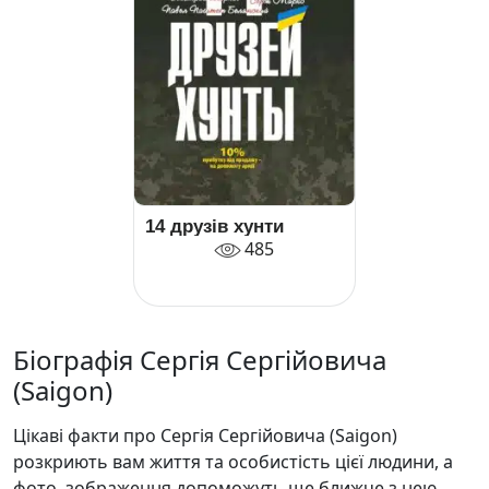
14 друзів хунти
485
Біографія Сергія Сергійовича
(Saigon)
Цікаві факти про Сергія Сергійовича (Saigon)
розкриють вам життя та особистість цієї людини, а
фото, зображення допоможуть ще ближче з нею