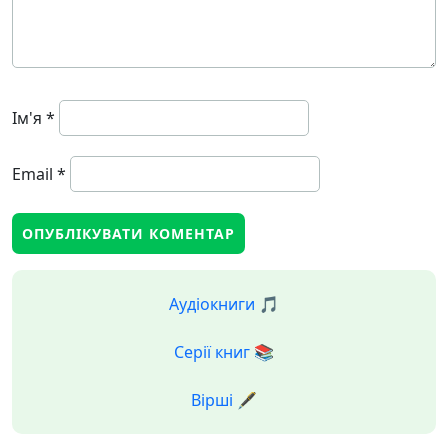
Ім'я
*
Email
*
Аудіокниги 🎵
Серії книг 📚
Вірші 🖋️