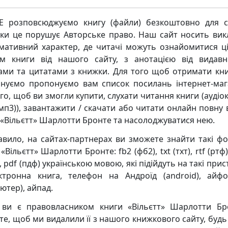
 розповсюджуємо книгу (файли) безкоштовно для с
ьки це порушує Авторське право. Наш сайт носить ви
мативний характер, де читачі можуть ознайомитися ц
м книги від нашого сайту, з анотацією від видавн
ками та цитатами з книжки. Для того щоб отримати кни
нуємо пропонуємо вам список посилань інтернет-маг
го, щоб ви змогли купити, слухати читання книги (аудіо
мп3)), завантажити / скачати або читати онлайн повну 
 «Вільєтт» Шарлотти Бронте та насолоджуватися нею.
авило, на сайтах-партнерах ви зможете знайти такі ф
«Вільєтт» Шарлотти Бронте: fb2 (фб2), txt (тхт), rtf (ртф
, pdf (пдф) українською мовою, які підійдуть на такі прис
ктронна книга, телефон на Андроїд (android), айф
ютер), айпад.
ви є правовласником книги «Вільєтт» Шарлотти Бр
те, щоб ми видалили її з нашого книжкового сайту, будь 