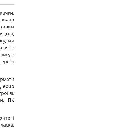
качки,
ключно
ікавим
ицтва,
гу, ми
азинів
книгу в
версію
ормати
), epub
трої як
он, ПК
онте і
ласка,