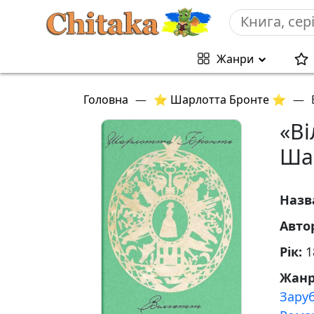
Жанри
Головна
—
⭐ Шарлотта Бронте ⭐
—
«Ві
Ша
Назв
Авто
Рік:
1
Жан
Зару