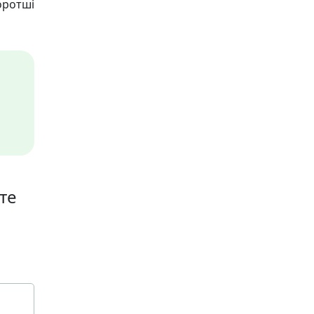
оротші
те