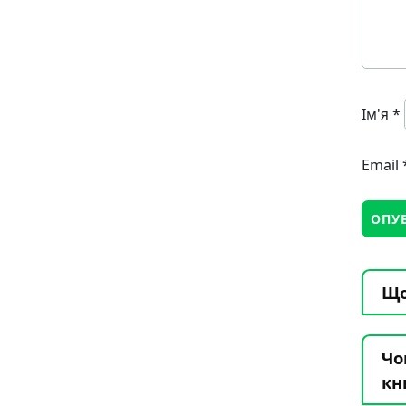
Ім'я
*
Email
Що
Чо
кн