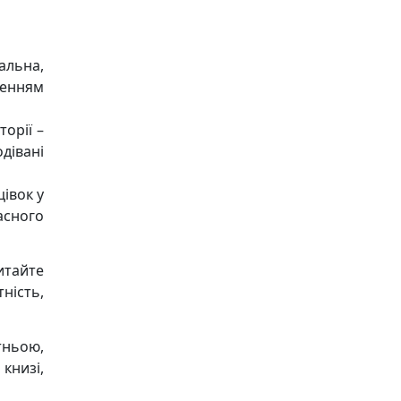
альна,
ченням
орії –
дівані
івок у
асного
итайте
ність,
тньою,
книзі,