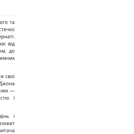
ого та
стечко
рнаті.
и: від
ом, до
емних
и свої
 Джона
шлях —
стю і
інь і
 сюжет
читача