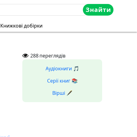
Знайти
Книжкові добірки
288
переглядів
Аудіокниги 🎵
Серії книг 📚
Вірші 🖋️