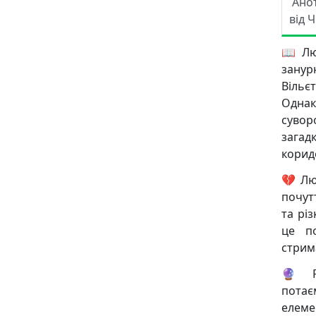
Ано
від 
📖 Лю
занур
Вільє
Однак
сувор
зага
корид
💔 Лю
почут
та рі
це п
стрим
🔮 Р
потає
елеме