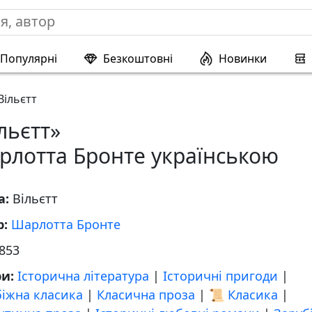
Популярні
Безкоштовні
Новинки
Вільєтт
льєтт»
рлотта Бронте українською
а:
Вільєтт
р:
Шарлотта Бронте
853
ри:
Історична література
|
Історичні пригоди
|
біжна класика
|
Класична проза
|
📜 Класика
|