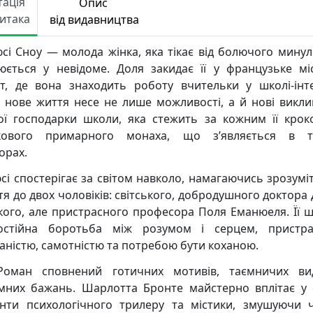
тація
Опис
Читака
від видавництва
сі Сноу — молода жінка, яка тікає від болючого минул
юється у невідоме. Доля закидає її у французьке мі
тт, де вона знаходить роботу вчительки у школі-інте
 нове життя несе не лише можливості, а й нові виклик
ої господарки школи, яка стежить за кожним її крок
дкового примарного монаха, що з’являється в т
орах.
сі спостерігає за світом навколо, намагаючись зрозуміт
тя до двох чоловіків: світського, добродушного доктора
зкого, але пристрасного професора Поля Еманюеля. Її 
остійна боротьба між розумом і серцем, пристра
аністю, самотністю та потребою бути коханою.
оман сповнений готичних мотивів, таємничих вид
мних бажань. Шарлотта Бронте майстерно вплітає у
нти психологічного трилеру та містики, змушуючи 