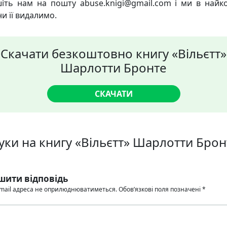
іть нам на пошту abuse.knigi@gmail.com і ми в найк
и її видалимо.
Скачати безкоштовно книгу «Вільєтт»
Шарлотти Бронте
СКАЧАТИ
гуки на книгу «Вільєтт» Шарлотти Брон
шити відповідь
mail адреса не оприлюднюватиметься.
Обов’язкові поля позначені
*