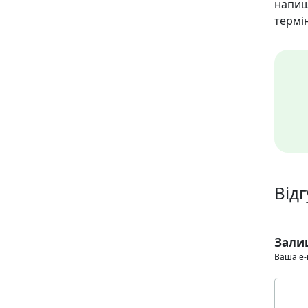
напиш
термін
Від
Зали
Ваша e-