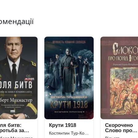
омендації
ля битв:
Крути 1918
Скорочено
ротьба за
Слово про
Костянтин Тур-Коновалов
хист
похід Ігорів