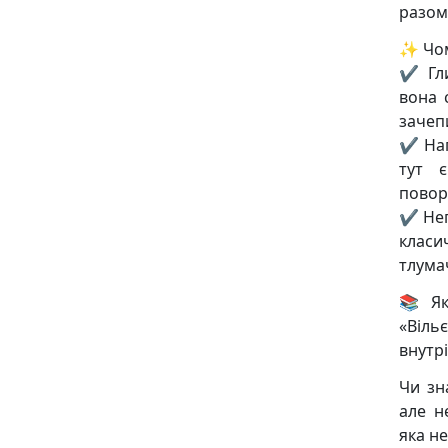
разом 
✨ Чом
✔ Гли
вона 
зачеп
✔ Нап
тут є
повор
✔ Неп
класи
тлума
📚 Як
«Віль
внутр
Чи зн
але н
яка не