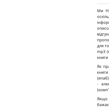
Ми НЕ
оскіл
інфор
описо
відгу
пропо
для то
mp3 (
книги
Як пр
книги 
(епаб)
- еле
(комп'
Якщо 
бажає