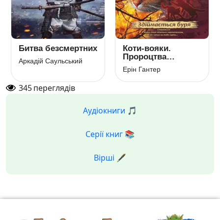
Битва безсмертних
Коти-вояки.
Пророцтва
Аркадій Саульський
починаються.
Ерін Гантер
Книга 4.
Здіймається буря
345
переглядів
Аудіокниги 🎵
Серії книг 📚
Вірші 🖋️