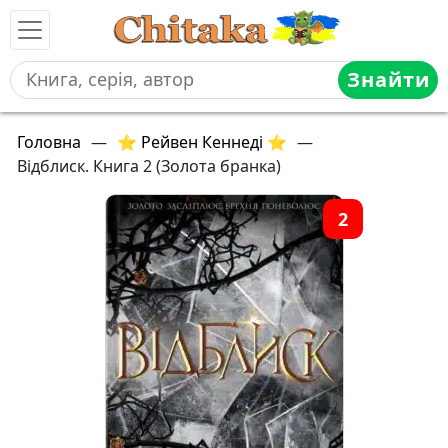
Знайти
Головна
—
⭐ Рейвен Кеннеді ⭐
—
Відблиск. Книга 2 (Золота бранка)
2