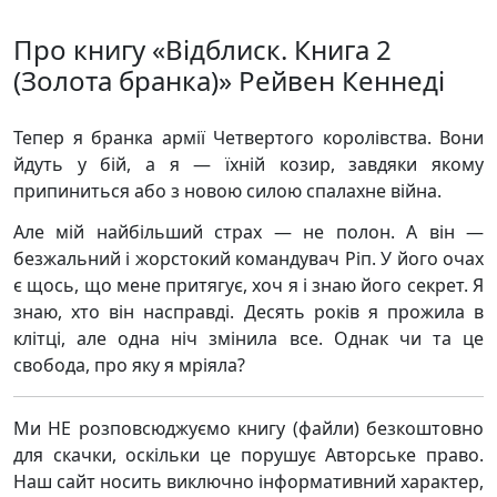
Про книгу «Відблиск. Книга 2
(Золота бранка)» Рейвен Кеннеді
Тепер я бранка армії Четвертого королівства. Вони
йдуть у бій, а я — їхній козир, завдяки якому
припиниться або з новою силою спалахне війна.
Але мій найбільший страх — не полон. А він —
безжальний і жорстокий командувач Ріп. У його очах
є щось, що мене притягує, хоч я і знаю його секрет. Я
знаю, хто він насправді. Десять років я прожила в
клітці, але одна ніч змінила все. Однак чи та це
свобода, про яку я мріяла?
Ми НЕ розповсюджуємо книгу (файли) безкоштовно
для скачки, оскільки це порушує Авторське право.
Наш сайт носить виключно інформативний характер,