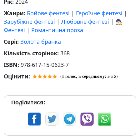
Рік:
2024
Жанри:
Бойове фентезі
|
Героїчне фентезі
|
Зарубіжне фентезі
|
Любовне фентезі
|
🧙‍♂️
Фентезі
|
Романтична проза
Серії:
Золота бранка
Кількість сторінок:
368
ISBN:
978-617-15-0623-7
Оцінити:
(
1
голос, в середньому:
5
з 5)
Поділитися: