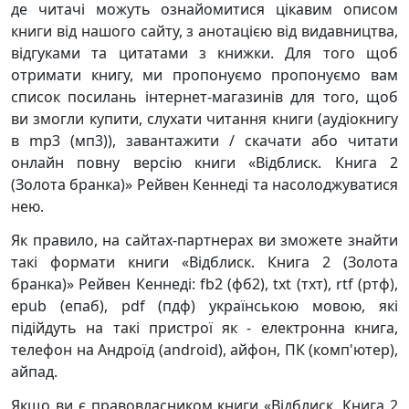
де читачі можуть ознайомитися цікавим описом
книги від нашого сайту, з анотацією від видавництва,
відгуками та цитатами з книжки. Для того щоб
отримати книгу, ми пропонуємо пропонуємо вам
список посилань інтернет-магазинів для того, щоб
ви змогли купити, слухати читання книги (аудіокнигу
в mp3 (мп3)), завантажити / скачати або читати
онлайн повну версію книги «Відблиск. Книга 2
(Золота бранка)» Рейвен Кеннеді та насолоджуватися
нею.
Як правило, на сайтах-партнерах ви зможете знайти
такі формати книги «Відблиск. Книга 2 (Золота
бранка)» Рейвен Кеннеді: fb2 (фб2), txt (тхт), rtf (ртф),
epub (епаб), pdf (пдф) українською мовою, які
підійдуть на такі пристрої як - електронна книга,
телефон на Андроїд (android), айфон, ПК (комп'ютер),
айпад.
Якщо ви є правовласником книги «Відблиск. Книга 2