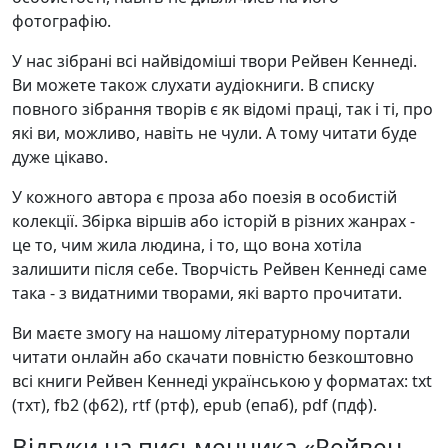
фотографію.
У нас зібрані всі найвідоміші твори Рейвен Кеннеді.
Ви можете також слухати аудіокниги. В списку
повного зібрання творів є як відомі праці, так і ті, про
які ви, можливо, навіть не чули. А тому читати буде
дуже цікаво.
У кожного автора є проза або поезія в особистій
колекції. Збірка віршів або історій в різних жанрах -
це то, чим жила людина, і то, що вона хотіла
залишити після себе. Творчість Рейвен Кеннеді саме
така - з видатними творами, які варто прочитати.
Ви маєте змогу на нашому літературному портали
читати онлайн або скачати повністю безкоштовно
всі книги Рейвен Кеннеді українською у форматах: txt
(тхт), fb2 (фб2), rtf (ртф), epub (епаб), pdf (пдф).
Відгуки на письменника «Рейвен