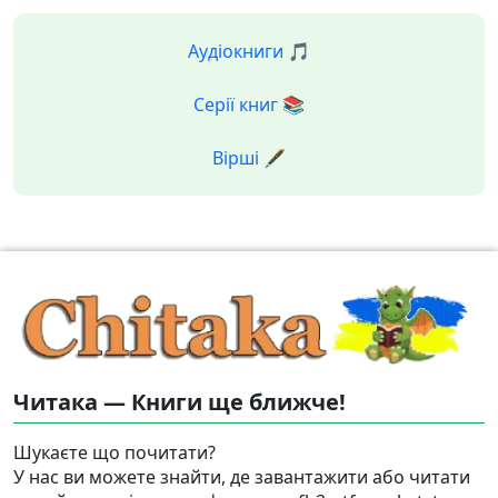
Аудіокниги 🎵
Серії книг 📚
Вірші 🖋️
Читака — Книги ще ближче!
Шукаєте що почитати?
У нас ви можете знайти, де завантажити або читати