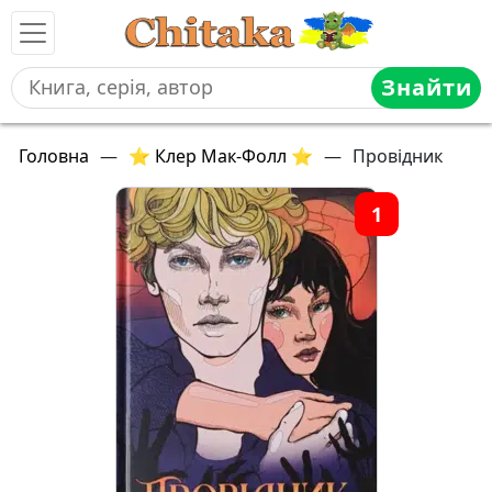
Знайти
Головна
—
⭐ Клер Мак-Фолл ⭐
—
Провідник
1