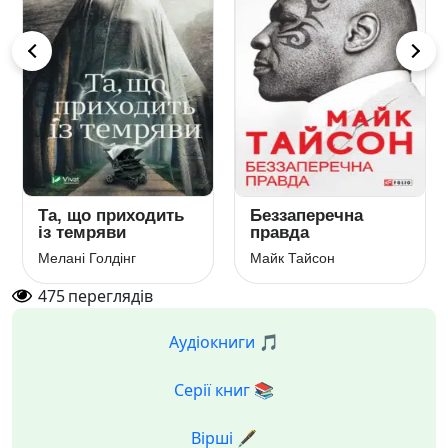
Та, що приходить
Беззаперечна
із темряви
правда
Мелані Голдінг
Майк Тайсон
475
переглядів
Аудіокниги 🎵
Серії книг 📚
Вірші 🖋️