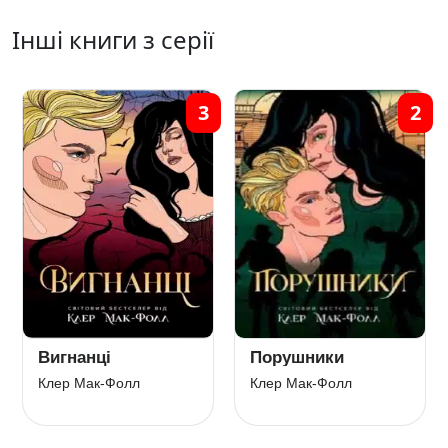
Інші книги з серії
3
2
Вигнанці
Порушники
Клер Мак-Фолл
Клер Мак-Фолл