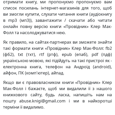
отримати книгу, ми пропонуємо пропонуємо вам
список посилань інтернет-магазинів для того, щоб
ви змогли купити, слухати читання книги (аудіокнигу
в mp3 (мп3)), завантажити / скачати або читати
онлайн повну версію книги «Провідник» Клер Мак-
Фолл та насолоджуватися нею.
Як правило, на сайтах-партнерах ви зможете знайти
такі формати книги «Провідник» Клер Мак-Фолл: fb2
(фб2), txt (тхт), rtf (ртф), epub (епаб), pdf (пдф)
українською мовою, які підійдуть на такі пристрої як -
електронна книга, телефон на Андроїд (android),
айфон, ПК (комп'ютер), айпад.
Якщо ви є правовласником книги «Провідник» Клер
Мак-Фолл і бажаєте, щоб ми видалили її з нашого
книжкового сайту, будь ласка, напишіть нам на
пошту abuse.knigi@gmail.com і ми в найкоротші
терміни її видалимо.