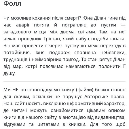
Фолл
Чи можливе кохання після смерті? Юна Ділан гине під
час аварії потяга й потрапляє до пустки —
загадкового місця між двома світами. Там на неї
чекає провідник Трістан, який набув подоби юнака.
Він має провести її через пустку до межі переходу в
потойбіччя. Їхня подорож сповнена небезпеки,
труднощів і неймовірних пригод. Трістан рятує Ділан
від мар, котрі повсякчас намагаються полонити її
душу.
Ми НЕ розповсюджуємо книгу (файли) безкоштовно
для скачки, оскільки це порушує Авторське право.
Наш сайт носить виключно інформативний характер,
де читачі можуть ознайомитися цікавим описом
книги від нашого сайту, з анотацією від видавництва,
відгуками та цитатами з книжки. Для того щоб