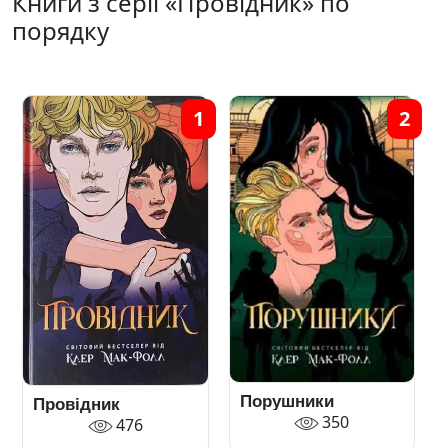
Книги з серії «Провідник» по
порядку
1
2
Порушники
Провідник
350
476