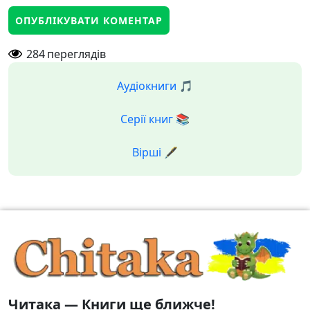
284
переглядів
Аудіокниги 🎵
Серії книг 📚
Вірші 🖋️
Читака — Книги ще ближче!