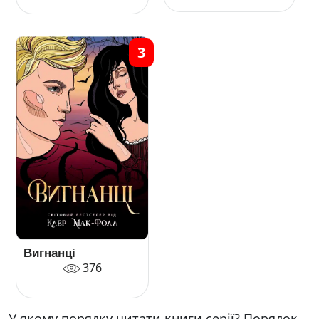
3
Вигнанці
376
У якому порядку читати книги серії? Порядок