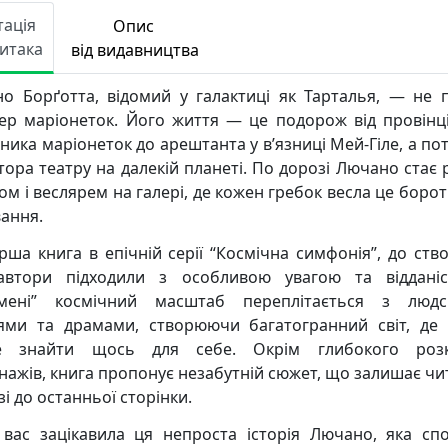
тація
Опис
Читака
від видавництва
о Борґотта, відомий у галактиці як Тарталья, — не 
ер маріонеток. Його життя — це подорож від провінц
ика маріонеток до арештанта у в’язниці Мей-Гіле, а пот
тора театру на далекій планеті. По дорозі Лючано стає 
ом і веслярем на галері, де кожен гребок весла це боро
ання.
рша книга в епічній серії “Космічна симфонія”, до ств
автори підходили з особливою увагою та віддані
умені” космічний масштаб переплітається з людс
ями та драмами, створюючи багатогранний світ, де
е знайти щось для себе. Окрім глибокого розк
нажів, книга пропонує незабутній сюжет, що залишає чит
і до останньої сторінки.
вас зацікавила ця непроста історія Лючано, яка сп