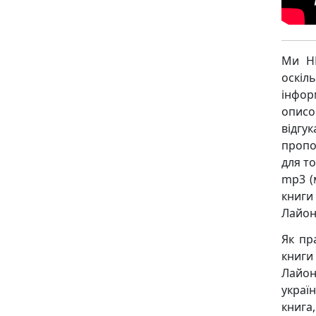
Ми НЕ
оскіл
інфор
описо
відгу
пропо
для то
mp3 (
книги
Лайон
Як пр
книги
Лайона
украї
книга,