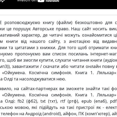
 розповсюджуємо книгу (файли) безкоштовно для с
ьки це порушує Авторське право. Наш сайт носить ви
мативний характер, де читачі можуть ознайомитися ц
м книги від нашого сайту, з анотацією від видавн
ками та цитатами з книжки. Для того щоб отримати кни
нуємо пропонуємо вам список посилань інтернет-маг
го, щоб ви змогли купити, слухати читання книги (аудіо
мп3)), завантажити / скачати або читати онлайн повну 
 «Ойкумена. Космічна симфонія. Книга 1. Лялькар»
а Олді та насолоджуватися нею.
авило, на сайтах-партнерах ви зможете знайти такі ф
 «Ойкумена. Космічна симфонія. Книга 1. Лялькар»
 Олді: fb2 (фб2), txt (тхт), rtf (ртф), epub (епаб), pd
нською мовою, які підійдуть на такі пристрої як - елек
 телефон на Андроїд (android), айфон, ПК (комп'ютер), ай