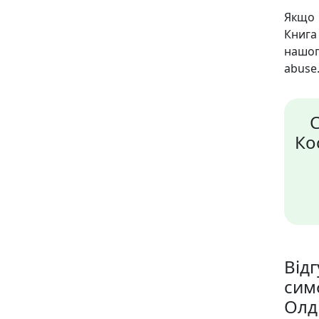
Якщо 
Книга 
нашог
abuse.
С
Ко
Від
сим
Олд