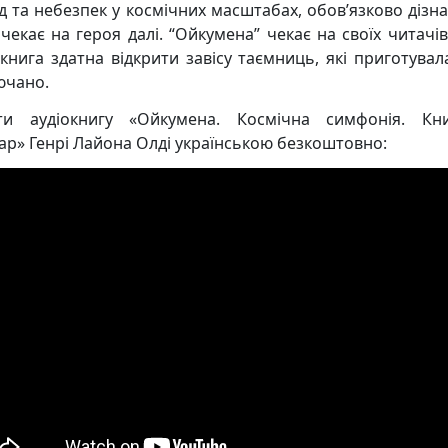
д та небезпек у космічних масштабах, обов’язково дізна
чекає на героя далі. “Ойкумена” чекає на своїх читачів
книга здатна відкрити завісу таємниць, які приготувал
ючано.
ти аудіокнигу «Ойкумена. Космічна симфонія. Кн
ар» Генрі Лайона Олді українською безкоштовно: