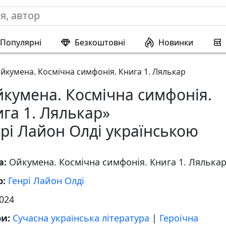
Популярні
Безкоштовні
Новинки
йкумена. Космічна симфонія. Книга 1. Лялькар
кумена. Космічна симфонія.
га 1. Лялькар»
рі Лайон Олді українською
а:
Ойкумена. Космічна симфонія. Книга 1. Лялька
р:
Генрі Лайон Олді
024
ри:
Сучасна українська література
|
Героїчна