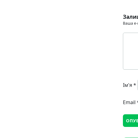
Зали
Ваша e-
Ім'я
*
Email