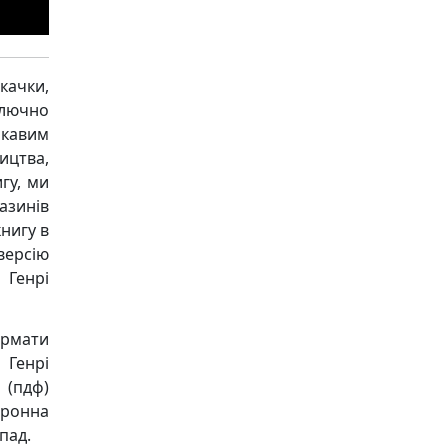
качки,
ключно
ікавим
ицтва,
гу, ми
азинів
книгу в
версію
 Генрі
ормати
 Генрі
f (пдф)
тронна
пад.