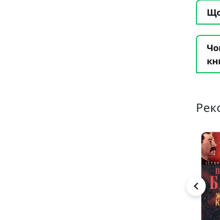
Що
Чо
кн
Рек