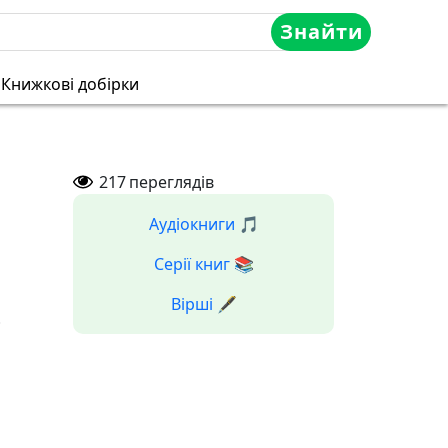
Знайти
Книжкові добірки
217
переглядів
Аудіокниги 🎵
Серії книг 📚
Вірші 🖋️
р