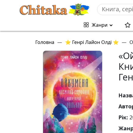
Жанри
Головна
—
⭐ Генрі Лайон Олді ⭐
—
О
«Ой
Кни
Ген
Назв
Авто
Рік:
2
Жан