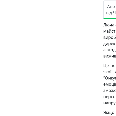
Ано
від 
Лючан
майст
виробн
дирек
а згод
вижив
Це пе
якої 
“Ойк
емоці
змож
персо
напруз
Якщо 