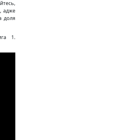
йтесь,
, адже
а доля
ига 1.