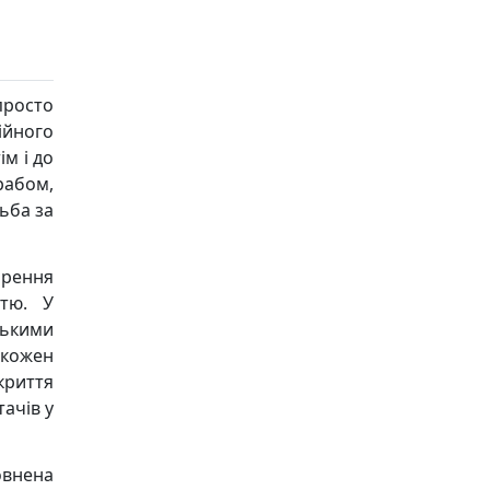
просто
ійного
ім і до
рабом,
тьба за
орення
стю. У
ькими
 кожен
риття
ачів у
овнена