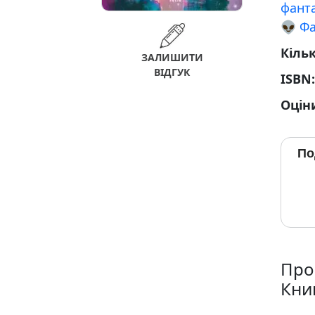
фант
👽 Ф
Кільк
ЗАЛИШИТИ
ВІДГУК
ISBN
Оцін
По
Про
Кни