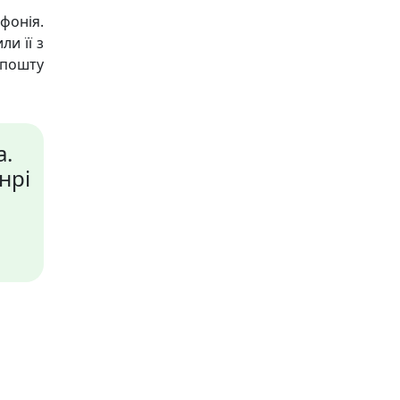
фонія.
ли її з
 пошту
а.
нрі