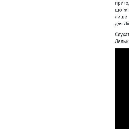
приго
що ж 
лише 
для Л
Слуха
Ляльк