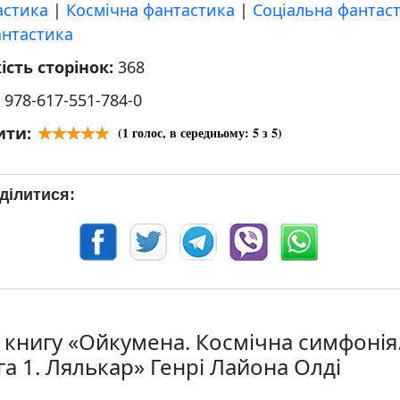
астика
|
Космічна фантастика
|
Соціальна фантас
антастика
ість сторінок:
368
:
978-617-551-784-0
ити:
(
1
голос, в середньому:
5
з 5)
ділитися:
 книгу «Ойкумена. Космічна симфонія
га 1. Лялькар» Генрі Лайона Олді