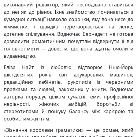
виконавчий редактор, який несподівано ставиться
до неї як до рівної. Їхнє знайомство починається з
кумедної ситуації навколо сорочки, яку вона несе до
хімчистки, і швидко перетворюється на легке,
дотепне спілкування. Водночас Бернадетт не готова
дозволити романтичним почуттям відвернути її від
головної мети — довести, що вона здатна очолити
видавництво.
Еліза Найт із любов’ю відтворює Нью-Йорк
шістдесятих років, світ друкарських машинок,
редакційних кабінетів, рукописів із червоними
правками та людей, закоханих у книги. Водночас
авторка порушує цілком сучасні теми: професійної
нерівності, жіночих амбіцій, боротьби зі
стереотипами й пошуку балансу між кар’єрою та
особистим життям.
«Зізнання королеви граматики» — це роман, який