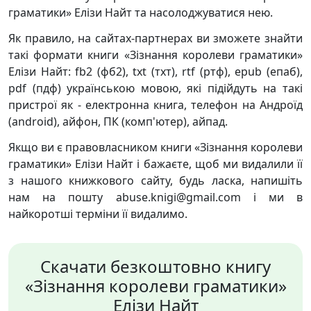
граматики» Елізи Найт та насолоджуватися нею.
Як правило, на сайтах-партнерах ви зможете знайти
такі формати книги «Зізнання королеви граматики»
Елізи Найт: fb2 (фб2), txt (тхт), rtf (ртф), epub (епаб),
pdf (пдф) українською мовою, які підійдуть на такі
пристрої як - електронна книга, телефон на Андроїд
(android), айфон, ПК (комп'ютер), айпад.
Якщо ви є правовласником книги «Зізнання королеви
граматики» Елізи Найт і бажаєте, щоб ми видалили її
з нашого книжкового сайту, будь ласка, напишіть
нам на пошту abuse.knigi@gmail.com і ми в
найкоротші терміни її видалимо.
Скачати безкоштовно книгу
«Зізнання королеви граматики»
Елізи Найт