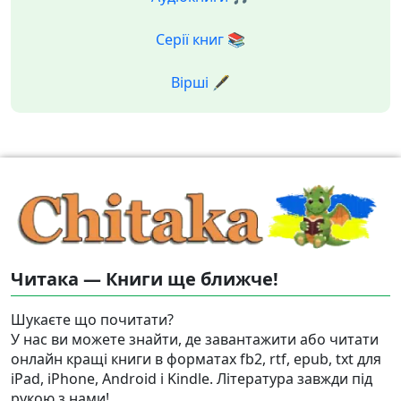
Серії книг 📚
Вірші 🖋️
Читака — Книги ще ближче!
Шукаєте що почитати?
У нас ви можете знайти, де завантажити або читати
онлайн кращі книги в форматах fb2, rtf, epub, txt для
iPad, iPhone, Android і Kindle. Література завжди під
рукою з нами!