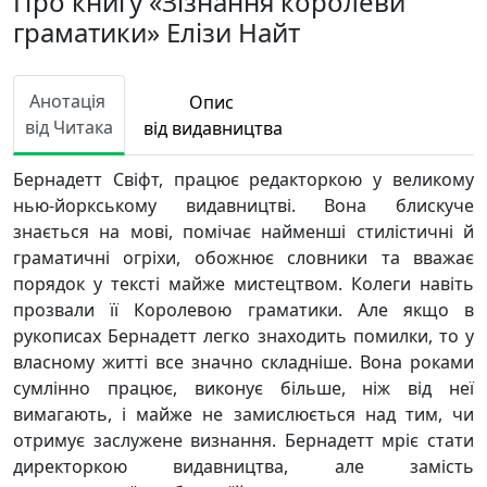
Про книгу «Зізнання королеви
граматики» Елізи Найт
Анотація
Опис
від Читака
від видавництва
Бернадетт Свіфт, працює редакторкою у великому
нью-йоркському видавництві. Вона блискуче
знається на мові, помічає найменші стилістичні й
граматичні огріхи, обожнює словники та вважає
порядок у тексті майже мистецтвом. Колеги навіть
прозвали її Королевою граматики. Але якщо в
рукописах Бернадетт легко знаходить помилки, то у
власному житті все значно складніше. Вона роками
сумлінно працює, виконує більше, ніж від неї
вимагають, і майже не замислюється над тим, чи
отримує заслужене визнання. Бернадетт мріє стати
директоркою видавництва, але замість