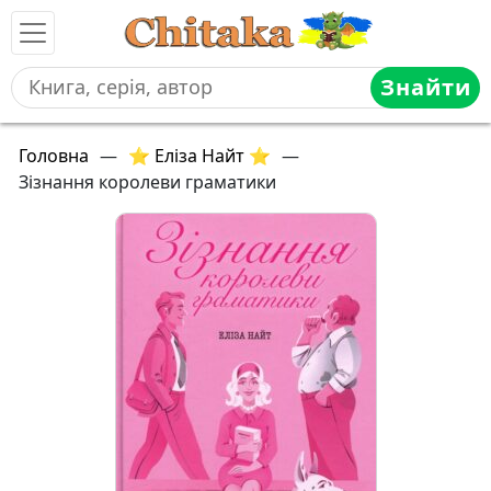
Знайти
Головна
—
⭐ Еліза Найт ⭐
—
Зізнання королеви граматики