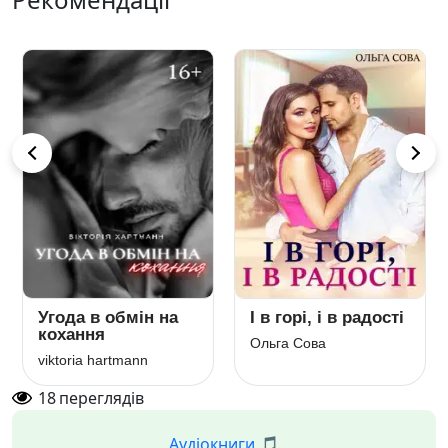
Угода в обмін на
І в горі, і в радості
кохання
Ольга Сова
viktoria hartmann
18
переглядів
Аудіокниги 🎵