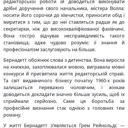
редакторської роботи їй доводиться виконувати
дрібні доручення свого начальника, містера Волла:
носити його сорочки до хімчистки, приносити обід і
миритися з тим, що до неї ставляться радше як до
секретарки, ніж до висококваліфікованої фахівчині.
Вона гостро відчуває несправедливість такого
становища, адже чудово розуміє: її знання й
професіоналізм заслуговують на більше.
Бернадетт обожнює слова з дитинства. Вона виросла
на книжках, захоплювалася мовою, вигравала мовні
конкурси й присвятила життя редакторській справі.
Та світ видавничого бізнесу початку 1960-х років
залишається переважно чоловічим, і жінкам
доводиться докладати значно більше зусиль, щоб їх
сприймали серйозно. Саме ця боротьба за
професійне визнання стає однією з головних тем
роману.
У житті Бернадетт з’являється Грем Рейнольдс —