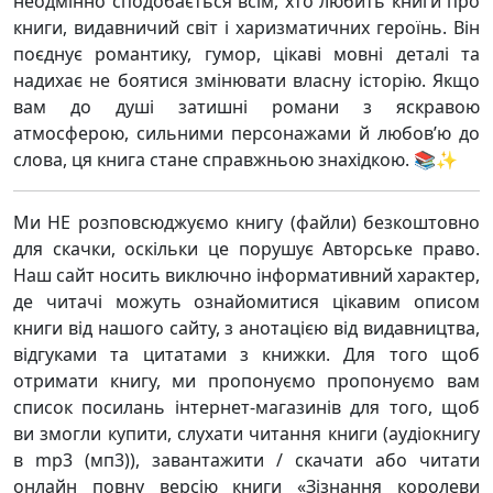
неодмінно сподобається всім, хто любить книги про
книги, видавничий світ і харизматичних героїнь. Він
поєднує романтику, гумор, цікаві мовні деталі та
надихає не боятися змінювати власну історію. Якщо
вам до душі затишні романи з яскравою
атмосферою, сильними персонажами й любов’ю до
слова, ця книга стане справжньою знахідкою. 📚✨
Ми НЕ розповсюджуємо книгу (файли) безкоштовно
для скачки, оскільки це порушує Авторське право.
Наш сайт носить виключно інформативний характер,
де читачі можуть ознайомитися цікавим описом
книги від нашого сайту, з анотацією від видавництва,
відгуками та цитатами з книжки. Для того щоб
отримати книгу, ми пропонуємо пропонуємо вам
список посилань інтернет-магазинів для того, щоб
ви змогли купити, слухати читання книги (аудіокнигу
в mp3 (мп3)), завантажити / скачати або читати
онлайн повну версію книги «Зізнання королеви