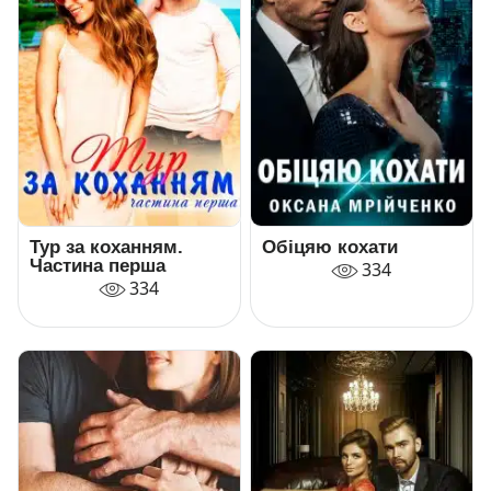
Тур за коханням.
Обіцяю кохати
Частина перша
334
334