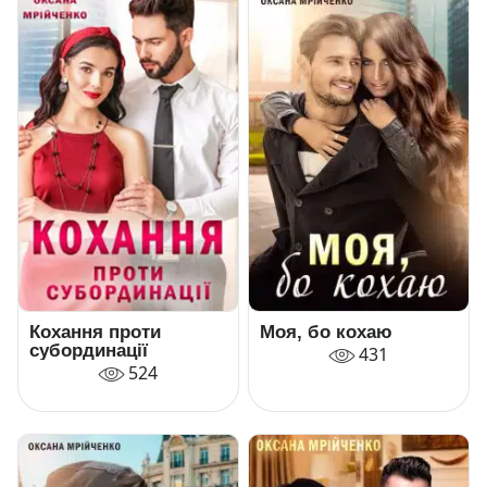
Моя, бо кохаю
Кохання проти
субординації
431
524