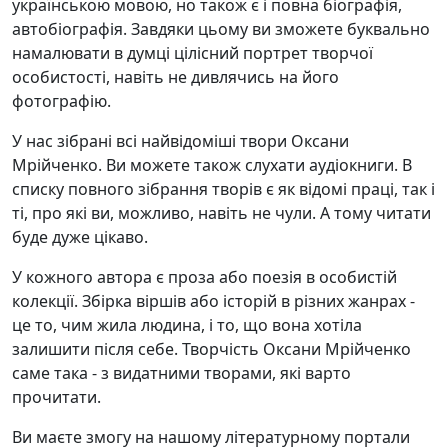
українською мовою, но також є і повна біографія,
автобіографія. Завдяки цьому ви зможете буквально
намалювати в думці цілісний портрет творчої
особистості, навіть не дивлячись на його
фотографію.
У нас зібрані всі найвідоміші твори Оксани
Мрійченко. Ви можете також слухати аудіокниги. В
списку повного зібрання творів є як відомі праці, так і
ті, про які ви, можливо, навіть не чули. А тому читати
буде дуже цікаво.
У кожного автора є проза або поезія в особистій
колекції. Збірка віршів або історій в різних жанрах -
це то, чим жила людина, і то, що вона хотіла
залишити після себе. Творчість Оксани Мрійченко
саме така - з видатними творами, які варто
прочитати.
Ви маєте змогу на нашому літературному портали