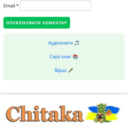
Email
*
Аудіокниги 🎵
Серії книг 📚
Вірші 🖋️