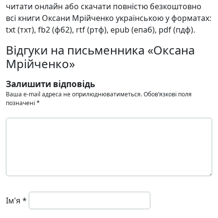
читати онлайн або скачати повністю безкоштовно
всі книги Оксани Мрійченко українською у форматах:
txt (тхт), fb2 (фб2), rtf (ртф), epub (епаб), pdf (пдф).
Відгуки на письменника «Оксана
Мрійченко»
Залишити відповідь
Ваша e-mail адреса не оприлюднюватиметься.
Обов’язкові поля
позначені
*
Ім'я
*