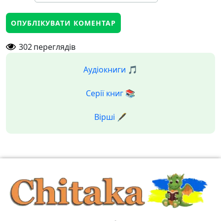
302
переглядів
Аудіокниги 🎵
Серії книг 📚
Вірші 🖋️