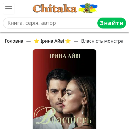
Знайти
Головна
—
⭐ Ірина Айві ⭐
—
Власність монстра