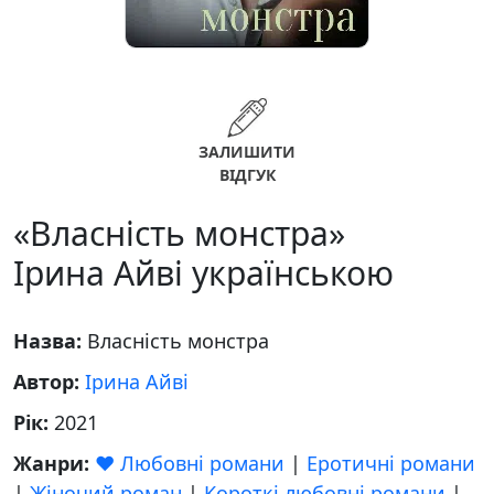
ЗАЛИШИТИ
ВІДГУК
«Власність монстра»
Ірина Айві українською
Назва:
Власність монстра
Автор:
Ірина Айві
Рік:
2021
Жанри:
❤️ Любовні романи
|
Еротичні романи
|
Жіночий роман
|
Короткі любовні романи
|