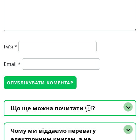
Ім'я
*
Email
*
Що ще можна почитати 💬?
Чому ми віддаємо перевагу
електронним книгам, а не