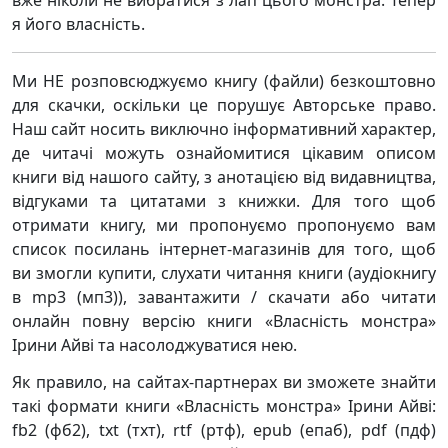
вже ніколи не вибратися з лап цього монстра. Тепер
я його власність.
Ми НЕ розповсюджуємо книгу (файли) безкоштовно
для скачки, оскільки це порушує Авторське право.
Наш сайт носить виключно інформативний характер,
де читачі можуть ознайомитися цікавим описом
книги від нашого сайту, з анотацією від видавництва,
відгуками та цитатами з книжки. Для того щоб
отримати книгу, ми пропонуємо пропонуємо вам
список посилань інтернет-магазинів для того, щоб
ви змогли купити, слухати читання книги (аудіокнигу
в mp3 (мп3)), завантажити / скачати або читати
онлайн повну версію книги «Власність монстра»
Ірини Айві та насолоджуватися нею.
Як правило, на сайтах-партнерах ви зможете знайти
такі формати книги «Власність монстра» Ірини Айві:
fb2 (фб2), txt (тхт), rtf (ртф), epub (епаб), pdf (пдф)