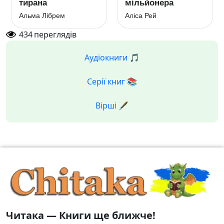
тирана
мільйонера
Альма Лібрем
Аліса Рей
434
переглядів
Аудіокниги 🎵
Серії книг 📚
Вірші 🖋️
Читака — Книги ще ближче!