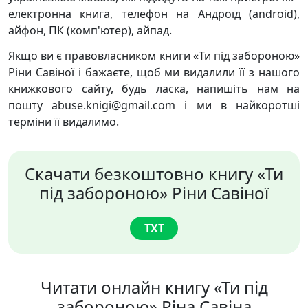
електронна книга, телефон на Андроїд (android),
айфон, ПК (комп'ютер), айпад.
Якщо ви є правовласником книги «Ти під забороною»
Ріни Савіної і бажаєте, щоб ми видалили її з нашого
книжкового сайту, будь ласка, напишіть нам на
пошту abuse.knigi@gmail.com і ми в найкоротші
терміни її видалимо.
Скачати безкоштовно книгу «Ти
під забороною» Ріни Савіної
TXT
Читати онлайн книгу «Ти під
забороною» Ріна Савіна