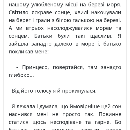
нашому улюбленому місці на березі моря.
Світило яскраве сонце, хвилі накочували
на берег і грали з білою галькою на березі.
А ми втрьох насолоджувалися морем та
сонцем. Батьки були такі щасливі. Я
зайшла занадто далеко в море і, батько
покликав мене:
- Принцесо, повертайся, там занадто
глибоко...
Від його голосу я й прокинулася.
Я лежала і думала, що ймовірніше цей сон
наснився мені не просто так. Повинне
статися щось несподіване та гарне. Бо
батьки мені снилися завжди перед