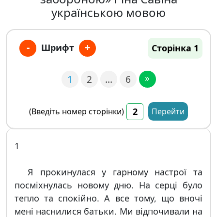
українською мовою
-
+
Шрифт
Сторінка 1
»
1
2
…
6
(Введіть номер сторінки)
Перейти
1
Я прокинулася у гарному настрої та
посміхнулась новому дню. На серці було
тепло та спокійно. А все тому, що вночі
мені наснилися батьки. Ми відпочивали на