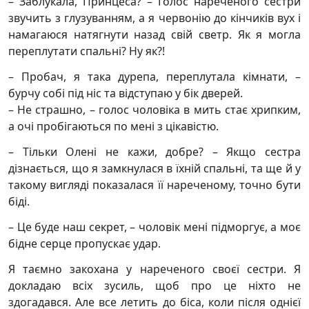
– Заблукала, Принцеса? – Голос нареченого сестри
звучить з глузуванням, а я червонію до кінчиків вух і
намагаюся натягнути назад свій светр. Як я могла
переплутати спальні? Ну як?!
– Пробач, я така дурепа, переплутала кімнати, –
бурчу собі під ніс та відступаю у бік дверей.
– Не страшно, – голос чоловіка в мить стає хрипким,
а очі пробігаються по мені з цікавістю.
– Тільки Олені не кажи, добре? – Якщо сестра
дізнається, що я замкнулася в їхній спальні, та ще й у
такому вигляді показалася її нареченому, точно бути
біді.
– Це буде наш секрет, – чоловік мені підморгує, а моє
бідне серце пропускає удар.
Я таємно закохана у нареченого своєї сестри. Я
докладаю всіх зусиль, щоб про це ніхто не
здогадався. Але все летить до біса, коли після однієї