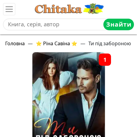
Знайти
Головна
—
⭐ Ріна Савіна ⭐
—
Ти під забороною
1