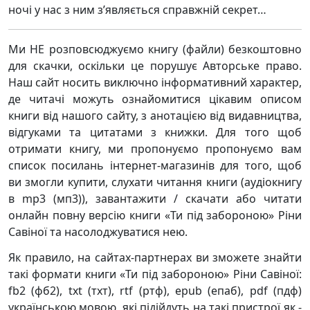
ночі у нас з ним з’являється справжній секрет…
Ми НЕ розповсюджуємо книгу (файли) безкоштовно
для скачки, оскільки це порушує Авторське право.
Наш сайт носить виключно інформативний характер,
де читачі можуть ознайомитися цікавим описом
книги від нашого сайту, з анотацією від видавництва,
відгуками та цитатами з книжки. Для того щоб
отримати книгу, ми пропонуємо пропонуємо вам
список посилань інтернет-магазинів для того, щоб
ви змогли купити, слухати читання книги (аудіокнигу
в mp3 (мп3)), завантажити / скачати або читати
онлайн повну версію книги «Ти під забороною» Ріни
Савіної та насолоджуватися нею.
Як правило, на сайтах-партнерах ви зможете знайти
такі формати книги «Ти під забороною» Ріни Савіної:
fb2 (фб2), txt (тхт), rtf (ртф), epub (епаб), pdf (пдф)
українською мовою, які підійдуть на такі пристрої як -