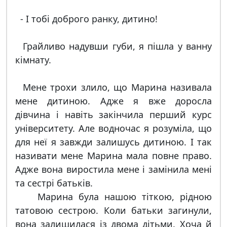
- І тобі доброго ранку, дитино!
Грайливо надувши губи, я пішла у ванну
кімнату.
Мене трохи злило, що Марина називала
мене дитиною. Адже я вже доросла
дівчина і навіть закінчила перший курс
університету. Але водночас я розуміла, що
для неї я завжди залишусь дитиною. І так
називати мене Марина мала повне право.
Адже вона виростила мене і замінила мені
та сестрі батьків.
Марина була нашою тіткою, рідною
татовою сестрою. Коли батьки загинули,
вона залишилася із двома дітьми. Хоча й