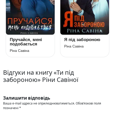
Пручайся, мені
Я під забороною
подобається
Ріна Савіна
Ріна Савіна
Відгуки на книгу «Ти під
забороною» Ріни Савіної
Залишити відповідь
Ваша e-mail адреса не оприлюднюватиметься.
Обов’язкові поля
позначені
*