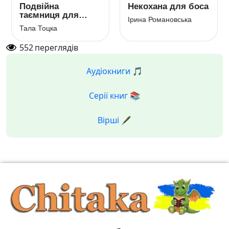
Подвійна
Некохана для боса
таємниця для
Ірина Романовська
мільярдера
Тала Тоцка
552
переглядів
Аудіокниги 🎵
Серії книг 📚
Вірші 🖋️