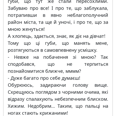
губи, що тут же стали пересохлими.
Забуваю про все! І про те, що заблукала,
потрапивши в явно неблагополучний
район міста, та ще й уночі, і про те, що за
мною женуться!
А хлопець, здається, знає, як діє на дівчат!
Тому що ці губи, що манять мене,
розтягуються в самовпевнену усмішку.
- Невже на побачення зі мною? Так
сподобався, що не терпиться
познайомитися ближче, мммм?
- Дуже багато про себе думаєш!
Обурююсь, задираючи голову вище.
Схрещуюсь поглядом з чорними очима, які
відразу спалахують небезпечним блиском.
Хижим. Недобрим… Таким, що пальці на
ногах стають крижаними!