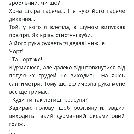
зроблений, чи що?
Хоча шкіра гаряча… І я чую його гаряче
дихання…
Той, у кого я влетіла, з шумом випускає
повітря. Як крізь стистуні зуби.
А його рука рухається дедалі нижче.
Чорт!
- Та чорт же!
Відхиляюся, але далеко відштовхнутися від
потужних грудей не виходить. На якісь
сантиметри. Тому що величезна рука мене
все ще тримає.
- Куди ти так летиш, красуня?
Задираю голову, щоб розглянути, звідки
виходить такий дурманний оксамитовий
голос.
І…