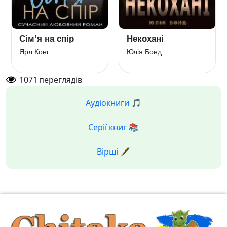
Сім’я на спір
Некохані
Ярл Конг
Юлія Бонд
1071
переглядів
Аудіокниги 🎵
Серії книг 📚
Вірші 🖋️