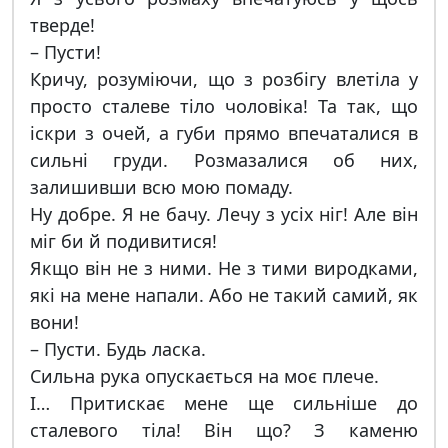
тверде!
– Пусти!
Кричу, розуміючи, що з розбігу влетіла у
просто сталеве тіло чоловіка! Та так, що
іскри з очей, а губи прямо впечаталися в
сильні груди. Розмазалися об них,
залишивши всю мою помаду.
Ну добре. Я не бачу. Лечу з усіх ніг! Але він
міг би й подивитися!
Якщо він не з ними. Не з тими виродками,
які на мене напали. Або не такий самий, як
вони!
– Пусти. Будь ласка.
Сильна рука опускається на моє плече.
І… Притискає мене ще сильніше до
сталевого тіла! Він що? З каменю