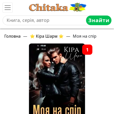
Знайти
Головна
—
⭐ Кіра Шарм ⭐
—
Моя на спір
1