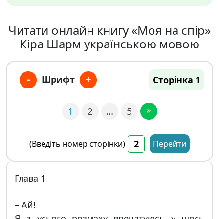
Читати онлайн книгу «Моя на спір»
Кіра Шарм українською мовою
-
+
Шрифт
Сторінка 1
»
1
2
…
5
(Введіть номер сторінки)
Перейти
Глава 1
– Ай!
Я з усього розмаху впечатуюсь у щось