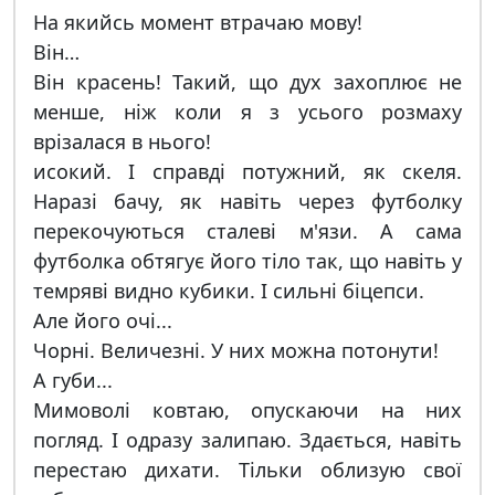
На якийсь момент втрачаю мову!
Він…
Він красень! Такий, що дух захоплює не
менше, ніж коли я з усього розмаху
врізалася в нього!
исокий. І справді потужний, як скеля.
Наразі бачу, як навіть через футболку
перекочуються сталеві м'язи. А сама
футболка обтягує його тіло так, що навіть у
темряві видно кубики. І сильні біцепси.
Але його очі...
Чорні. Величезні. У них можна потонути!
А губи...
Мимоволі ковтаю, опускаючи на них
погляд. І одразу залипаю. Здається, навіть
перестаю дихати. Тільки облизую свої