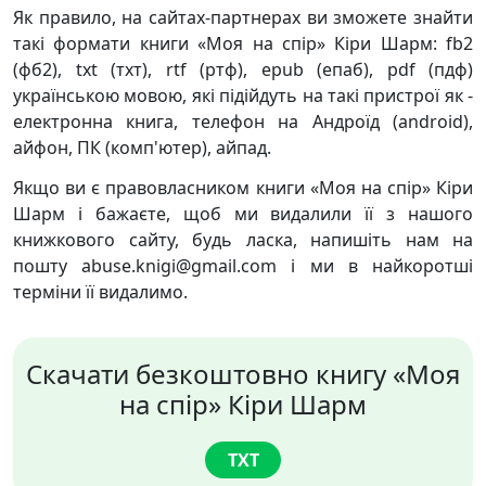
Як правило, на сайтах-партнерах ви зможете знайти
такі формати книги «Моя на спір» Кіри Шарм: fb2
(фб2), txt (тхт), rtf (ртф), epub (епаб), pdf (пдф)
українською мовою, які підійдуть на такі пристрої як -
електронна книга, телефон на Андроїд (android),
айфон, ПК (комп'ютер), айпад.
Якщо ви є правовласником книги «Моя на спір» Кіри
Шарм і бажаєте, щоб ми видалили її з нашого
книжкового сайту, будь ласка, напишіть нам на
пошту abuse.knigi@gmail.com і ми в найкоротші
терміни її видалимо.
Скачати безкоштовно книгу «Моя
на спір» Кіри Шарм
TXT