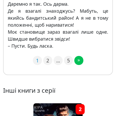
Даремно я так. Ось дарма.
Де я взагалі знаходжусь? Мабуть, це
якийсь бандитський район! А я не в тому
положенні, щоб нариватися!
Моє становище зараз взагалі лише одне.
Швидше вибратися звідси!
– Пусти. Будь ласка.
»
1
2
…
5
Інші книги з серії
2