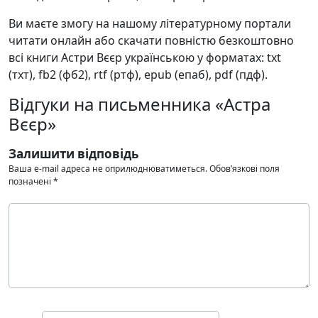
Ви маєте змогу на нашому літературному портали
читати онлайн або скачати повністю безкоштовно
всі книги Астри Вєєр українською у форматах: txt
(тхт), fb2 (фб2), rtf (ртф), epub (епаб), pdf (пдф).
Відгуки на письменника «Астра
Вєєр»
Залишити відповідь
Ваша e-mail адреса не оприлюднюватиметься.
Обов’язкові поля
позначені
*