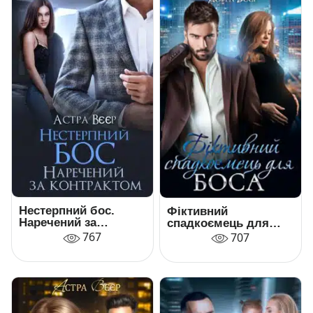
Нестерпний бос.
Фіктивний
Наречений за
спадкоємець для
контрактом
боса
767
707