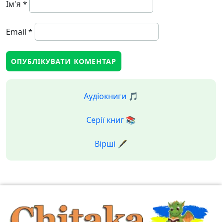
Ім'я
*
Email
*
Аудіокниги 🎵
Серії книг 📚
Вірші 🖋️