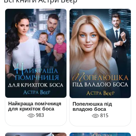
Найкраща помічниця
Попелюшка під
для крихіток боса
владою боса
983
815