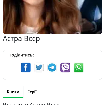
Астра Вєєр
Поділитись:
Книги
Серії
Всі книги Астри Вєєр