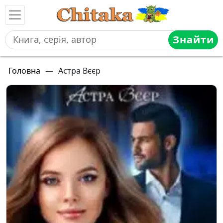
Знайти
Головна
—
Астра Вєєр