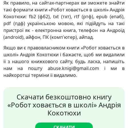
Як правило, на сайтах-партнерах ви зможете знайти
такі формати книги «Робот ховається в школі» Андрія
Кокотюхи: fb2 (фб2), txt (тхт), rtf (ртф), epub (епаб),
pdf (пдф) українською мовою, які підійдуть на такі
пристрої як - електронна книга, телефон на Андроїд
(android), айфон, ПК (комп'ютер), айпад.
Якщо ви є правовласником книги «Робот ховається в
школі» Андрія Кокотюхи і бажаєте, щоб ми видалили
її з нашого книжкового сайту, будь ласка, напишіть
нам на пошту abuse.knigi@gmail.com і ми в
найкоротші терміни її видалимо.
Скачати безкоштовно книгу
«Робот ховається в школі» Андрія
Кокотюхи
СКАЧАТИ