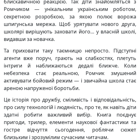
блискавичною реакцією. Так діти знайомляться з
Ромчиком — унікальним українським роботом,
секретною розробкою, за якою полює ворожа
шпигунська мережа. Щоб урятувати нового друга,
школярі вирішують заховати його… у власній школі,
видавши за новачка.
Та приховати таку таємницю непросто. Підступні
агенти вже поруч, грають на слабкостях, плетуть
інтриги й наближаються дедалі ближче. Коли
небезпека стає реальною, Ромчик змушений
активувати бойовий режим — і звичайна школа стає
ареною напруженої боротьби.
Це історія про дружбу, сміливість і відповідальність,
про силу технологій і людяність, про те, як навіть діти
здатні робити важливий вибір. Книга поєднує
пригоди, трилер, елементи наукової фантастики та
гостре відчуття сьогодення, роблячи сюжет
близьким і зрозумілим сучасним читачам.