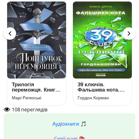
Буба: мертвий
Сибірські хайку
сезон
Юрґа Віле
Барбара Космовська
108
переглядів
Аудіокниги 🎵
Серії книг 📚