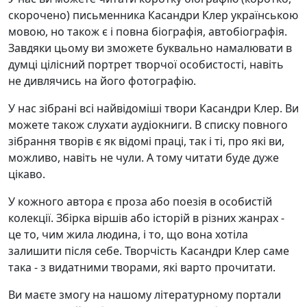
скорочено) письменника Касандри Клер українською
мовою, но також є і повна біографія, автобіографія.
Завдяки цьому ви зможете буквально намалювати в
думці цілісний портрет творчої особистості, навіть
не дивлячись на його фотографію.
У нас зібрані всі найвідоміші твори Касандри Клер. Ви
можете також слухати аудіокниги. В списку повного
зібрання творів є як відомі праці, так і ті, про які ви,
можливо, навіть не чули. А тому читати буде дуже
цікаво.
У кожного автора є проза або поезія в особистій
колекції. Збірка віршів або історій в різних жанрах -
це то, чим жила людина, і то, що вона хотіла
залишити після себе. Творчість Касандри Клер саме
така - з видатними творами, які варто прочитати.
Ви маєте змогу на нашому літературному портали