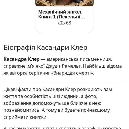
Механічний янгол.
Книга 1 (Пекельні
пристрої)
68
Біографія Касандри Клер
Касандра Клер
— американська письменниця,
справжнє ім’я якої Джудіт Рамельт. Найбільш відома
як авторка серії книг «Знаряддя смерті».
Цікаві факти про Касандри Клер розкриють вам
життя та особистість цієї людини, а фото,
зображення допоможуть ще ближче з нею
познайомитись. А тому ви будете по-інакшому
сприймати книжки.
У нас ви можете читати коротку біографію (коротко,