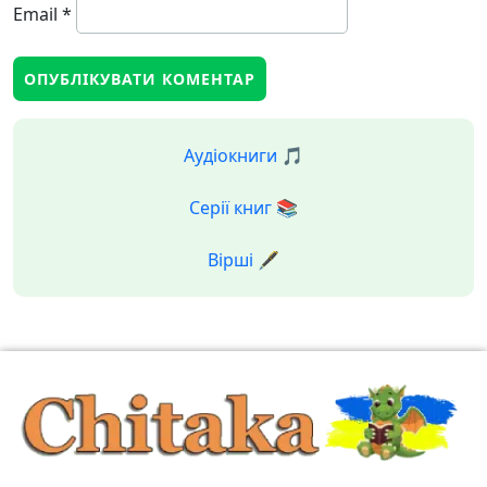
Email
*
Аудіокниги 🎵
Серії книг 📚
Вірші 🖋️