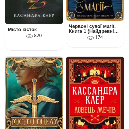
Червоні сувої магії.
Місто кісток
Книга 1 (Найдревніші
820
прокляття)
174