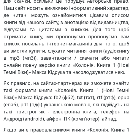
для скачки, оскільки це порушує Авторське право.
Наш сайт носить виключно інформативний характер,
де читачі можуть ознайомитися цікавим описом
книги від нашого сайту, з анотацією від видавництва,
відгуками та цитатами з книжки. Для того щоб
отримати книгу, ми пропонуємо пропонуємо вам
список посилань інтернет-магазинів для того, щоб
ви змогли купити, слухати читання книги (аудіокнигу
в mp3 (мп3)), завантажити / скачати або читати
онлайн повну версію книги «Колонія. Книга 1 (Нові
Темні Віки)» Макса Кідрука та насолоджуватися нею.
Як правило, на сайтах-партнерах ви зможете знайти
такі формати книги «Колонія. Книга 1 (Нові Темні
Віки)» Макса Кідрука: fb2 (фб2), txt (тхт), rtf (ртф), epub
(епаб), pdf (пдф) українською мовою, які підійдуть на
такі пристрої як - електронна книга, телефон на
Андроїд (android), айфон, ПК (комп'ютер), айпад.
Якщо ви є правовласником книги «Колонія. Книга 1