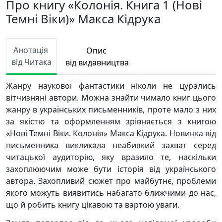
Про книгу «Колонія. Книга 1 (Нові
Темні Віки)» Макса Кідрука
Анотація
Опис
від Читака
від видавництва
Жанру наукової фантастики ніколи не цурались
вітчизняні автори. Можна знайти чимало книг цього
жанру в українських письменників, проте мало з них
за якістю та оформленням зрівняється з книгою
«Нові Темні Віки. Колонія» Макса Кідрука. Новинка від
письменника викликала неабиякий захват серед
читацької аудиторію, яку вразило те, наскільки
захоплюючим може бути історія від українського
автора. Захопливий сюжет про майбутнє, проблеми
якого можуть виявитись набагато ближчими до нас,
що й робить книгу цікавою та вартою уваги.