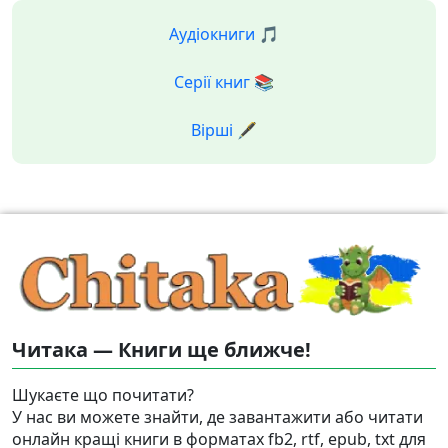
Аудіокниги 🎵
Серії книг 📚
Вірші 🖋️
Читака — Книги ще ближче!
Шукаєте що почитати?
У нас ви можете знайти, де завантажити або читати
онлайн кращі книги в форматах fb2, rtf, epub, txt для