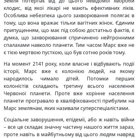
Земля потерпає від до цього невідомої хвороби
клодис, від якої лікарі не мають ефективних ліків.
Особлива небезпека цього захворювання полягає в
тому, що вона вражає тільки вагітних жінок. Єдиним
припущенням, що має під собою достатньо фактів, є
думка, що захворювання спричинено нейтронними
спалахами навколо планети. Тим часом Марс вже не
є тією мертвою пусткою, що був сотню років тому.
На момент 2141 року, коли власне і відбувають події
історії, Марс вже є колонією людей, на якому
народилось чимало дітей. Потомки перших
колоністів складають третину всього населення
Червоної планети. Проте вже корінне населення
планети програвало в кваліфікованості прибулим на
Марс землянам, яких називали суперспеціалістами.
Соціальне заворушення, епідемії, або ж навіть війни
– все це складає значну частину нашого життя зараз,
проте навіть в майбутньому від цього людям навряд