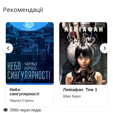
Рекомендації
Небо
Левіафан. Том 1
сингулярності
Шіро Куроі
Чарльз Стросс
3966
переглядів