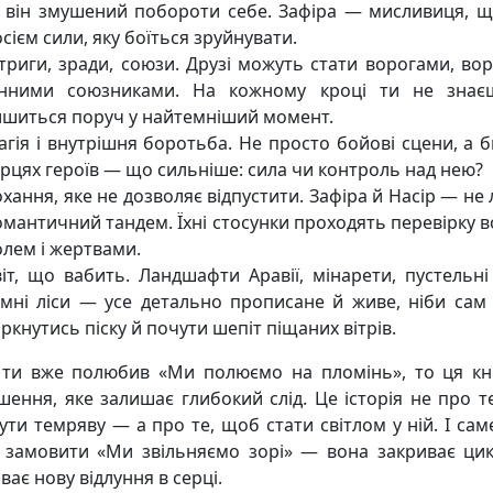
 він змушений побороти себе. Зафіра — мисливиця, щ
сієм сили, яку боїться зруйнувати.
нтриги, зради, союзи. Друзі можуть стати ворогами, во
інними союзниками. На кожному кроці ти не знає
ишиться поруч у найтемніший момент.
гія і внутрішня боротьба. Не просто бойові сцени, а б
рцях героїв — що сильніше: сила чи контроль над нею?
хання, яке не дозволяє відпустити. Зафіра й Насір — не
мантичний тандем. Їхні стосунки проходять перевірку в
олем і жертвами.
іт, що вабить. Ландшафти Аравії, мінарети, пустельні 
емні ліси — усе детально прописане й живе, ніби сам
ркнутись піску й почути шепіт піщаних вітрів.
ти вже полюбив «Ми полюємо на пломінь», то ця к
шення, яке залишає глибокий слід. Це історія не про т
ути темряву — а про те, щоб стати світлом у ній. І сам
 замовити «Ми звільняємо зорі» — вона закриває цик
ває нову відлуння в серці.