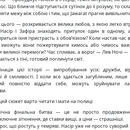
ос. Що ближче підступається сутінок до її розуму, то ск
няти межу між собою і тим, що Jawarat прагне вивільнити
і цього — розкривається велика любов, з якою легко вт
 Насір і Зафіра знаходять притулок один в одному, 
риться їхня пристрасть з обов’язком? Коли настав час 
зможуть вони пожертвувати кимось або чимось ва
и великої перемоги? Час спливає, а ворог — Лев Ночі —
ається з тіні, готовий поглинути світ.
інація цієї історії — випробування усіх: дружби, вір
і й сміливості. І коли все здається загубленим, лише т
ий повністю віддати себе, можуть зруйнувати л
ви.
цей сюжет варто читати і мати на полиці
пічна фінальна битва — це не просто продовженн
ключне зіткнення, де ставки вищі, а ціни — страшніші.
рої, що ростуть у темряві. Насір уже не просто суворий