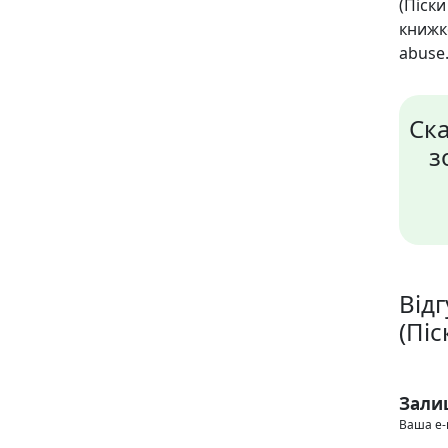
(Піски
книж
abuse.
Ск
з
Відг
(Піс
Зали
Ваша e-