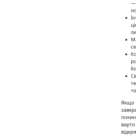
—
но
І
ц
л
Ма
се
Ко
ро
б
Св
т
то
Якщо 
завер
покин
варто
відкри