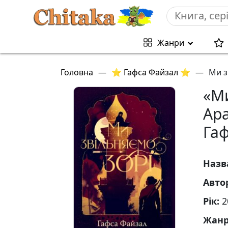
Жанри
Головна
—
⭐ Гафса Файзал ⭐
—
Ми з
«Ми
Ара
Гаф
Назв
Авто
Рік:
2
Жан