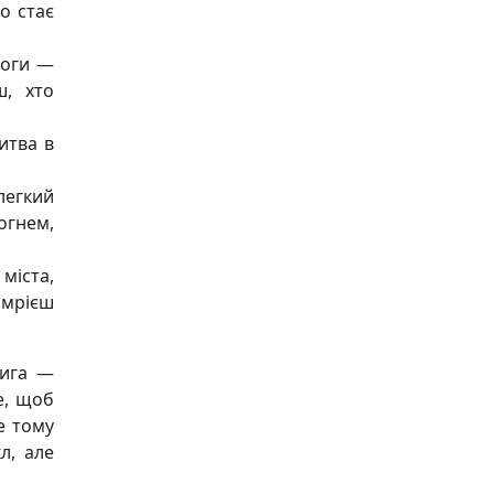
о стає
роги —
ш, хто
итва в
 легкий
огнем,
міста,
 мрієш
нига —
е, щоб
е тому
л, але