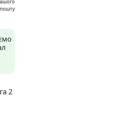
 нашого
пошту
ємо
ал
га 2