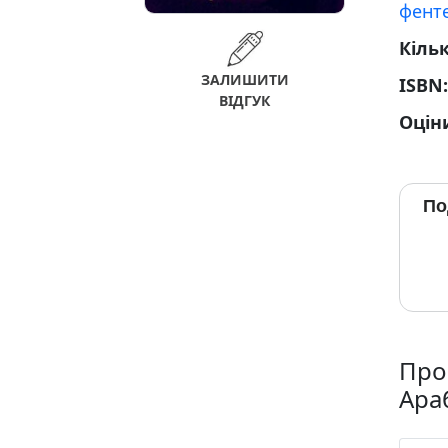
фенте
Кільк
ЗАЛИШИТИ
ISBN
ВІДГУК
Оцін
По
Про 
Араб