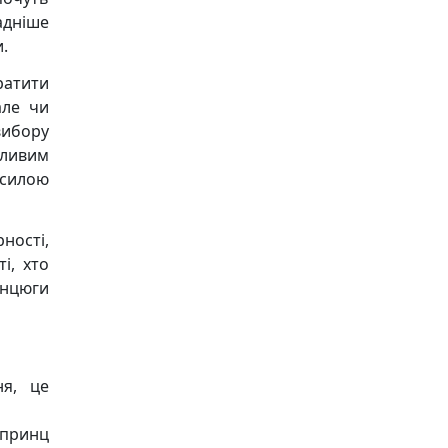
ладніше
.
ратити
але чи
вибору
жливим
 силою
ності,
і, хто
анцюги
я, це
 принц