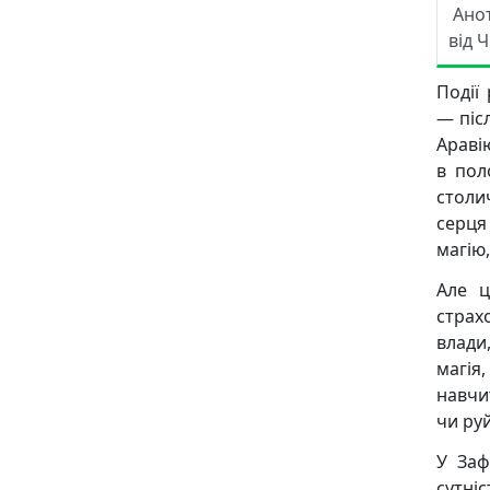
Ано
від 
Події
— піс
Араві
в пол
столи
серця
магію,
Але ц
страх
влади
магія
навчи
чи ру
У Заф
сутніс