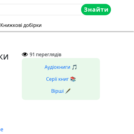
Знайти
Книжкові добірки
ки
91
переглядів
Аудіокниги 🎵
Серії книг 📚
Вірші 🖋️
е