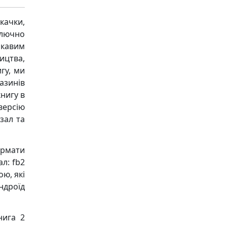
качки,
ключно
ікавим
ицтва,
гу, ми
азинів
книгу в
версію
зал та
ормати
ал: fb2
ою, які
Андроїд
нига 2