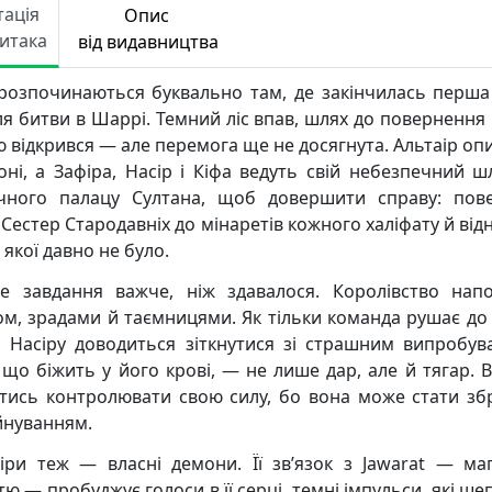
тація
Опис
Читака
від видавництва
 розпочинаються буквально там, де закінчилась перша
ля битви в Шаррі. Темний ліс впав, шлях до повернення м
ю відкрився — але перемога ще не досягнута. Альтаір оп
оні, а Зафіра, Насір і Кіфа ведуть свій небезпечний ш
чного палацу Султана, щоб довершити справу: пов
 Сестер Стародавніх до мінаретів кожного халіфату й від
 якої давно не було.
е завдання важче, ніж здавалося. Королівство нап
ом, зрадами й таємницями. Як тільки команда рушає до
, Насіру доводиться зіткнутися зі страшним випробув
, що біжить у його крові, — не лише дар, але й тягар. В
тись контролювати свою силу, бо вона може стати з
йнуванням.
іри теж — власні демони. Її зв’язок з Jawarat — ма
тю — пробуджує голоси в її серці, темні імпульси, які ш