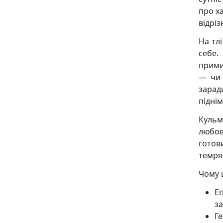
про ха
відріз
На тл
себе.
прими
— чи 
зарад
піднім
Кульм
любов
готов
темря
Чому 
Е
за
Ге