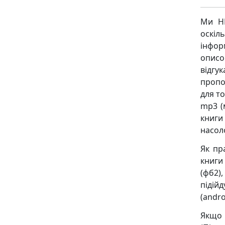
Ми НЕ
оскіл
інфор
описо
відгу
пропо
для то
mp3 (
книги
насол
Як пр
книги 
(фб2),
підійд
(andro
Якщо 