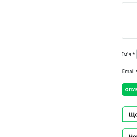
Ім'я
*
Email
Що
Чо