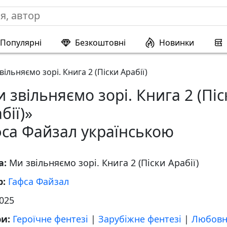
Популярні
Безкоштовні
Новинки
вільняємо зорі. Книга 2 (Піски Арабії)
 звільняємо зорі. Книга 2 (Піс
бії)»
са Файзал українською
а:
Ми звільняємо зорі. Книга 2 (Піски Арабії)
р:
Гафса Файзал
025
ри:
Героїчне фентезі
|
Зарубіжне фентезі
|
Любовн