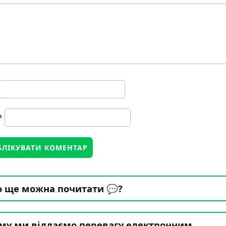
*
 ще можна почитати 💬?
му ми віддаємо перевагу електронним