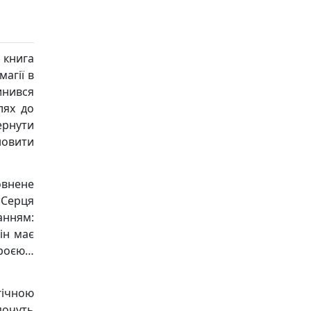
 книга
агії в
инився
лях до
ернути
новити
овнене
 Серця
анням:
ін має
броєю…
гічною
епочуть