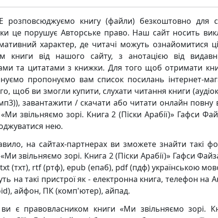
 розповсюджуємо книгу (файли) безкоштовно для с
ьки це порушує Авторське право. Наш сайт носить ви
мативний характер, де читачі можуть ознайомитися ц
м книги від нашого сайту, з анотацією від видавн
ками та цитатами з книжки. Для того щоб отримати кни
нуємо пропонуємо вам список посилань інтернет-маг
го, щоб ви змогли купити, слухати читання книги (аудіо
мп3)), завантажити / скачати або читати онлайн повну 
 «Ми звільняємо зорі. Книга 2 (Піски Арабії)» Гафси Фай
оджуватися нею.
авило, на сайтах-партнерах ви зможете знайти такі ф
«Ми звільняємо зорі. Книга 2 (Піски Арабії)» Гафси Файз
 txt (тхт), rtf (ртф), epub (епаб), pdf (пдф) українською мов
уть на такі пристрої як - електронна книга, телефон на 
id), айфон, ПК (комп'ютер), айпад.
ви є правовласником книги «Ми звільняємо зорі. К