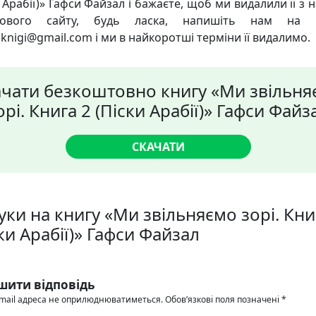
 Арабії)» Гафси Файзал і бажаєте, щоб ми видалили її з
кового сайту, будь ласка, напишіть нам на 
knigi@gmail.com і ми в найкоротші терміни її видалимо.
ачати безкоштовно книгу «Ми звільня
орі. Книга 2 (Піски Арабії)» Гафси Файз
СКАЧАТИ
уки на книгу «Ми звільняємо зорі. Кни
ки Арабії)» Гафси Файзал
шити відповідь
mail адреса не оприлюднюватиметься.
Обов’язкові поля позначені
*