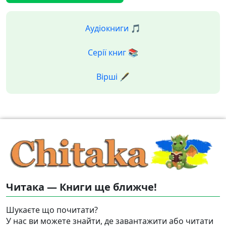
Аудіокниги 🎵
Серії книг 📚
Вірші 🖋️
Читака — Книги ще ближче!
Шукаєте що почитати?
У нас ви можете знайти, де завантажити або читати