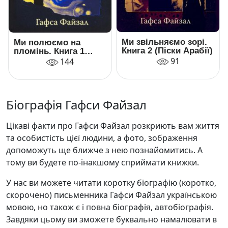
Ми звільняємо зорі.
Ми полюємо на
Книга 2 (Піски Арабії)
пломінь. Книга 1
(Піски Арабії)
91
144
Біографія Гафси Файзал
Цікаві факти про Гафси Файзал розкриють вам життя
та особистість цієї людини, а фото, зображення
допоможуть ще ближче з нею познайомитись. А
тому ви будете по-інакшому сприймати книжки.
У нас ви можете читати коротку біографію (коротко,
скорочено) письменника Гафси Файзал українською
мовою, но також є і повна біографія, автобіографія.
Завдяки цьому ви зможете буквально намалювати в