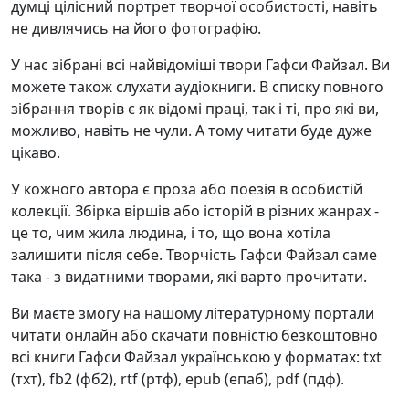
думці цілісний портрет творчої особистості, навіть
не дивлячись на його фотографію.
У нас зібрані всі найвідоміші твори Гафси Файзал. Ви
можете також слухати аудіокниги. В списку повного
зібрання творів є як відомі праці, так і ті, про які ви,
можливо, навіть не чули. А тому читати буде дуже
цікаво.
У кожного автора є проза або поезія в особистій
колекції. Збірка віршів або історій в різних жанрах -
це то, чим жила людина, і то, що вона хотіла
залишити після себе. Творчість Гафси Файзал саме
така - з видатними творами, які варто прочитати.
Ви маєте змогу на нашому літературному портали
читати онлайн або скачати повністю безкоштовно
всі книги Гафси Файзал українською у форматах: txt
(тхт), fb2 (фб2), rtf (ртф), epub (епаб), pdf (пдф).