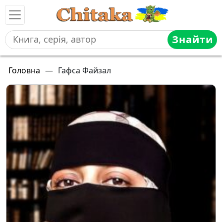
Знайти
Головна
—
Гафса Файзал