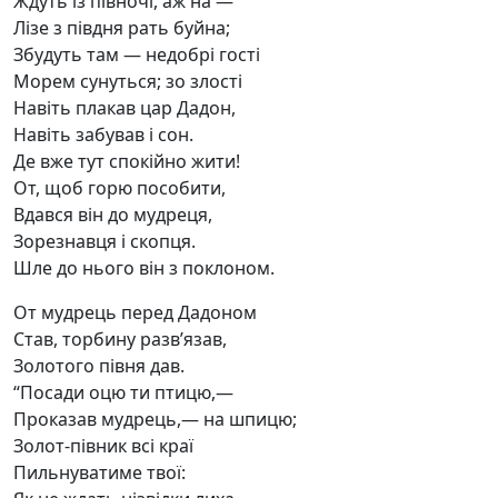
Ждуть із півночі, аж на —
Лізе з півдня рать буйна;
Збудуть там — недобрі гості
Морем сунуться; зо злості
Навіть плакав цар Дадон,
Навіть забував і сон.
Де вже тут спокійно жити!
От, щоб горю пособити,
Вдався він до мудреця,
Зорезнавця і скопця.
Шле до нього він з поклоном.
От мудрець перед Дадоном
Став, торбину разв’язав,
Золотого півня дав.
“Посади оцю ти птицю,—
Проказав мудрець,— на шпицю;
Золот-півник всі краї
Пильнуватиме твої: