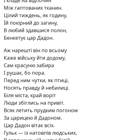
І кладе на відпочин
Між гаптованих тканин.
Цілий тиждень, як годину,
Їй покірний до загину,
В любий здавшися полон,
Бенкетує цар Дадон.
Аж нарешті він по всьому
Каже війську йти додому,
Сам красуню забира
І рушає, бо пора.
Перед ним чутки, як птиці,
Носять правду й небилиці.
Біля міста, край воріт
Люди збіглись на привіт.
Всяк летить прудким погоном
За царицею й Дадоном.
Цар Дадон вітає всіх.
Гульк — із натовпів людських,