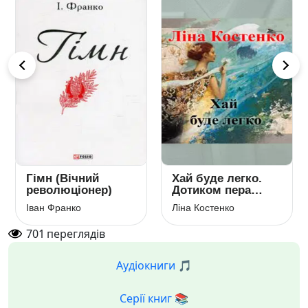
буде легко.
Я вас любив (Я
Сон (Н
иком пера…
вас кохав)
пшениц
Костенко
Олександр Пушкін
Тарас Ше
701
переглядів
Аудіокниги 🎵
Серії книг 📚