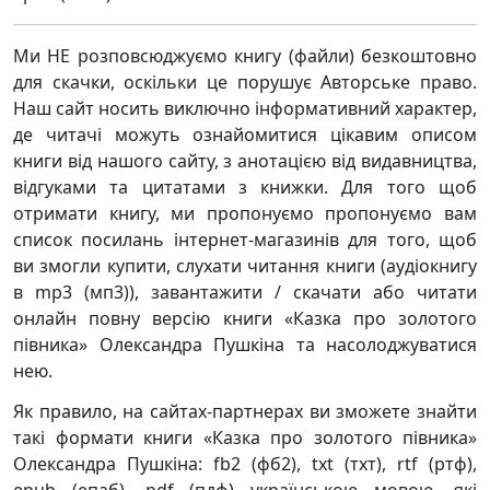
Ми НЕ розповсюджуємо книгу (файли) безкоштовно
для скачки, оскільки це порушує Авторське право.
Наш сайт носить виключно інформативний характер,
де читачі можуть ознайомитися цікавим описом
книги від нашого сайту, з анотацією від видавництва,
відгуками та цитатами з книжки. Для того щоб
отримати книгу, ми пропонуємо пропонуємо вам
список посилань інтернет-магазинів для того, щоб
ви змогли купити, слухати читання книги (аудіокнигу
в mp3 (мп3)), завантажити / скачати або читати
онлайн повну версію книги «Казка про золотого
півника» Олександра Пушкіна та насолоджуватися
нею.
Як правило, на сайтах-партнерах ви зможете знайти
такі формати книги «Казка про золотого півника»
Олександра Пушкіна: fb2 (фб2), txt (тхт), rtf (ртф),