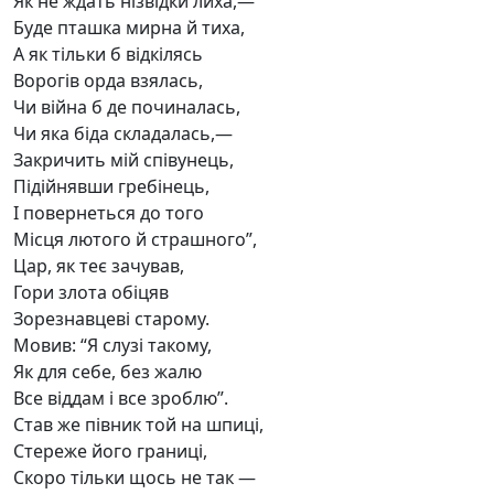
Як не ждать нізвідки лиха,—
Буде пташка мирна й тиха,
А як тільки б відкілясь
Ворогів орда взялась,
Чи війна б де починалась,
Чи яка біда складалась,—
Закричить мій співунець,
Підійнявши гребінець,
І повернеться до того
Місця лютого й страшного”,
Цар, як теє зачував,
Гори злота обіцяв
Зорезнавцеві старому.
Мовив: “Я слузі такому,
Як для себе, без жалю
Все віддам і все зроблю”.
Став же півник той на шпиці,
Стереже його границі,
Скоро тільки щось не так —