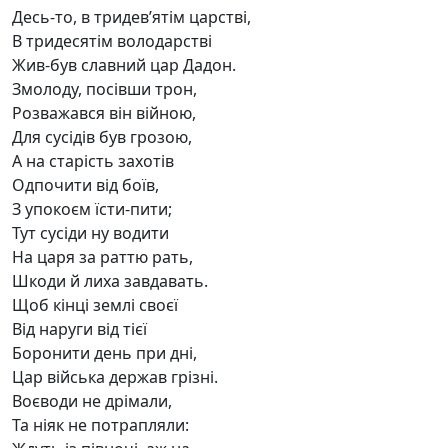
Десь-то, в тридев’ятім царстві,
В тридесятім володарстві
Жив-був славний цар Дадон.
Змолоду, посівши трон,
Розважався він війною,
Для сусідів був грозою,
А на старість захотів
Одпочити від боїв,
З упокоєм їсти-пити;
Тут сусіди ну водити
На царя за раттю рать,
Шкоди й лиха завдавать.
Щоб кінці землі своєї
Від наруги від тієї
Боронити день при дні,
Цар війська держав грізні.
Воєводи не дрімали,
Та ніяк не потрапляли: