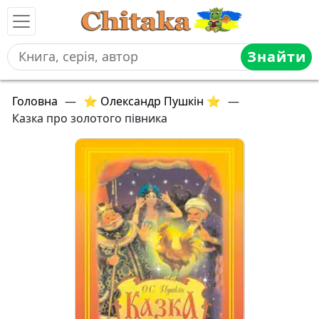
Знайти
Головна
—
⭐ Олександр Пушкін ⭐
—
Казка про золотого півника