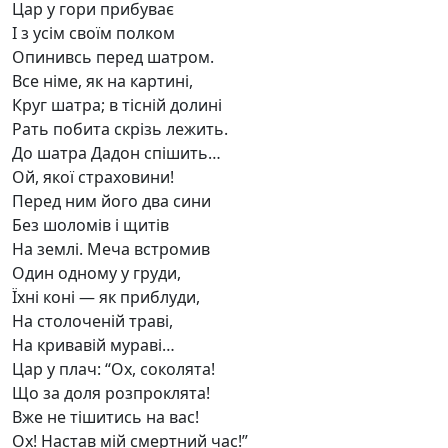
Цар у гори прибуває
І з усім своїм полком
Опинивсь перед шатром.
Все німе, як на картині,
Круг шатра; в тісній долині
Рать побита скрізь лежить.
До шатра Дадон спішить…
Ой, якої страховини!
Перед ним його два сини
Без шоломів і щитів
На землі. Меча встромив
Один одному у груди,
Їхні коні — як приблуди,
На столоченій траві,
На кривавій мураві…
Цар у плач: “Ох, соколята!
Що за доля розпроклята!
Вже не тішитись на вас!
Ох! Настав мій смертний час!”