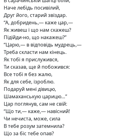
В сарачинській шапці білій,
Наче лебідь посивілий,
Друг його, старий звіздар.
“А, добридень,— каже цар,—
Як живеш і що нам скажеш?
Підійди-но, що накажеш?”
“Царю,— в відповідь мудрець,—
Треба скласти нам кінець.
Як тобі я прислужився,
Ти сказав, ще й побожився:
Все тобі я без жалю,
Як для себе, ізроблю.
Подаруй мені дівицю,
Шамаханськую царицю…”
Цар поглянув, сам не свій:
“Що ти,— каже,— навісний!
Чи нечиста, може, сила
В тебе розум затемнила?
Що за біс тебе опав?