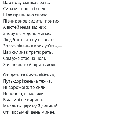
Цар нову скликає рать,
Сина меншого із нею
Шле правицею своєю.
Півник знов сидить, притих,
А вістей нема від них.
Знову вісім день минає;
Люд боїться, сну не знає;
Золот-півень в крик уп’ять,—
Цар скликає третю рать,
Сам уже стає на чолі,
Хоч не як-то й вірить долі.
От ідуть та йдуть війська,
Путь-доріженька тяжка.
Ні ворожої ж то сили,
Ні побою, ні могили
В далині не вирина.
Мислить цар: ну й дивина!
От і восьмий день минає.