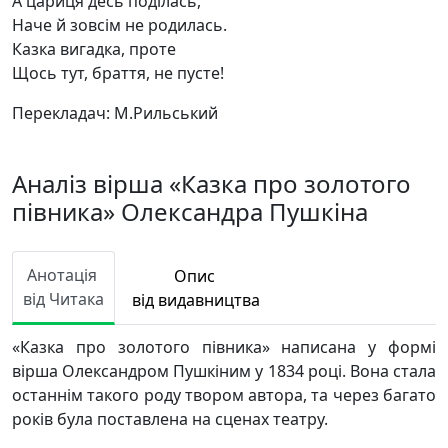
А цариця десь поділась,
Наче й зовсім не родилась.
Казка вигадка, проте
Щось тут, браття, не пусте!
Перекладач: М.Рильський
Аналіз вірша «Казка про золотого
півника» Олександра Пушкіна
Анотація
Опис
від Читака
від видавництва
«Казка про золотого півника» написана у формі
вірша Олександром Пушкіним у 1834 році. Вона стала
останнім такого роду твором автора, та через багато
років була поставлена на сценах театру.