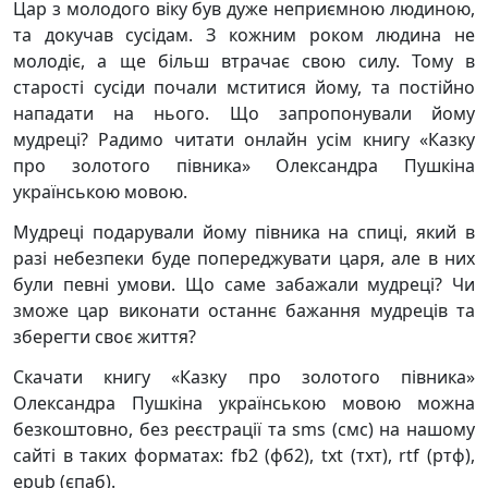
Цар з молодого віку був дуже неприємною людиною,
та докучав сусідам. З кожним роком людина не
молодіє, а ще більш втрачає свою силу. Тому в
старості сусіди почали мститися йому, та постійно
нападати на нього. Що запропонували йому
мудреці? Радимо читати онлайн усім книгу «Казку
про золотого півника» Олександра Пушкіна
українською мовою.
Мудреці подарували йому півника на спиці, який в
разі небезпеки буде попереджувати царя, але в них
були певні умови. Що саме забажали мудреці? Чи
зможе цар виконати останнє бажання мудреців та
зберегти своє життя?
Скачати книгу «Казку про золотого півника»
Олександра Пушкіна українською мовою можна
безкоштовно, без реєстрації та sms (смс) на нашому
сайті в таких форматах: fb2 (фб2), txt (тхт), rtf (ртф),
epub (єпаб).