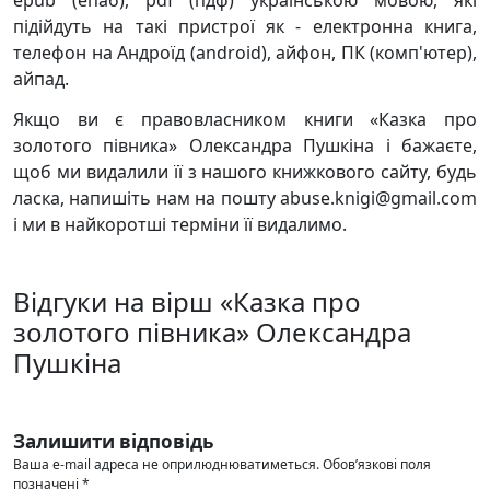
epub (епаб), pdf (пдф) українською мовою, які
підійдуть на такі пристрої як - електронна книга,
телефон на Андроїд (android), айфон, ПК (комп'ютер),
айпад.
Якщо ви є правовласником книги «Казка про
золотого півника» Олександра Пушкіна і бажаєте,
щоб ми видалили її з нашого книжкового сайту, будь
ласка, напишіть нам на пошту abuse.knigi@gmail.com
і ми в найкоротші терміни її видалимо.
Відгуки на вірш «Казка про
золотого півника» Олександра
Пушкіна
Залишити відповідь
Ваша e-mail адреса не оприлюднюватиметься.
Обов’язкові поля
позначені
*