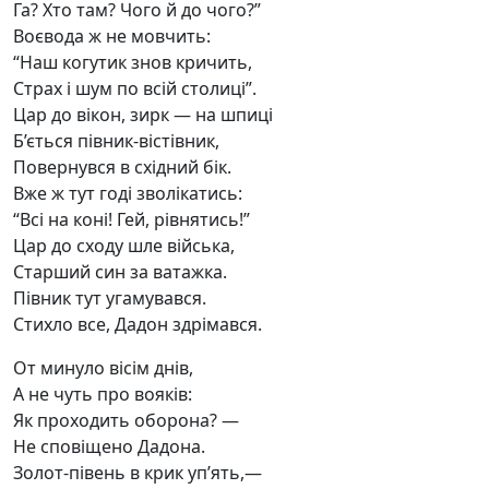
Га? Хто там? Чого й до чого?”
Воєвода ж не мовчить:
“Наш когутик знов кричить,
Страх і шум по всій столиці”.
Цар до вікон, зирк — на шпиці
Б’ється півник-вістівник,
Повернувся в східний бік.
Вже ж тут годі зволікатись:
“Всі на коні! Гей, рівнятись!”
Цар до сходу шле війська,
Старший син за ватажка.
Півник тут угамувався.
Стихло все, Дадон здрімався.
От минуло вісім днів,
А не чуть про вояків:
Як проходить оборона? —
Не сповіщено Дадона.
Золот-півень в крик уп’ять,—