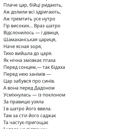
Плаче цар, бійці ридають,
Аж долили всі здригають,
Аж тремтить усе нутро
Гір високих… Враз шатро
Відслонилось — і дівиця,
Шамаханськая цариця,
Наче ясная зоря,
Тихо вийшла до царя.
Як нічна змовкає птаха
Перед сонцем,— так бідаха
Перед нею занімів —
Цар забувся про синів.
А вона перед Дадоном
Усміхнулась — із поклоном
За правицю узяла
І в шатро його ввела.
Там за стіл його саджає
Та частує-пригощає