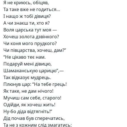
Я не криюсь, обіцяв,
Та таке вже не годиться…
І нащо ж тобі дівиця?
А чи знаєш ти, хто я?
Воля царська тут моя —
Хочеш золота дзвінкого?
Чи коня мого прудкого?
Чи півцарства, хочеш, дам?”
“Не цікаво теє нам.
Подаруй мені дівицю,
Шамаханськую царицю”,—
Так відказує мудрець.
Плюнув цар: “На тебе грець!
Як таке, не дам нічого!
Мучиш сам себе, старого!
Одійди, як хочеш жить!
Ну-бо діда відтягніть!”
Дід почав був сперечатись,
Та не з кожним слід змагатись: