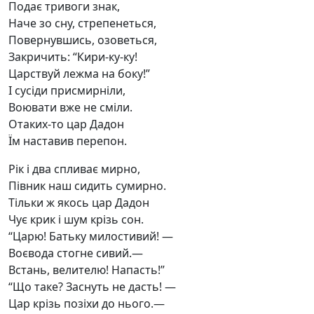
Подає тривоги знак,
Наче зо сну, стрепенеться,
Повернувшись, озоветься,
Закричить: “Кири-ку-ку!
Царствуй лежма на боку!”
І сусіди присмирніли,
Воювати вже не сміли.
Отаких-то цар Дадон
Їм наставив перепон.
Рік і два спливає мирно,
Півник наш сидить сумирно.
Тільки ж якось цар Дадон
Чує крик і шум крізь сон.
“Царю! Батьку милостивий! —
Воєвода стогне сивий.—
Встань, велителю! Напасть!”
“Що таке? Заснуть не дасть! —
Цар крізь позіхи до нього.—