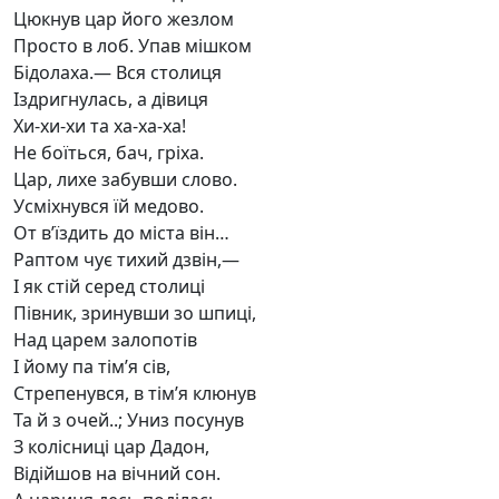
Цюкнув цар його жезлом
Просто в лоб. Упав мішком
Бідолаха.— Вся столиця
Іздригнулась, а дівиця
Хи-хи-хи та ха-ха-ха!
Не боїться, бач, гріха.
Цар, лихе забувши слово.
Усміхнувся їй медово.
От в’їздить до міста він…
Раптом чує тихий дзвін,—
І як стій серед столиці
Півник, зринувши зо шпиці,
Над царем залопотів
І йому па тім’я сів,
Стрепенувся, в тім’я клюнув
Та й з очей..; Униз посунув
З колісниці цар Дадон,
Відійшов на вічний сон.