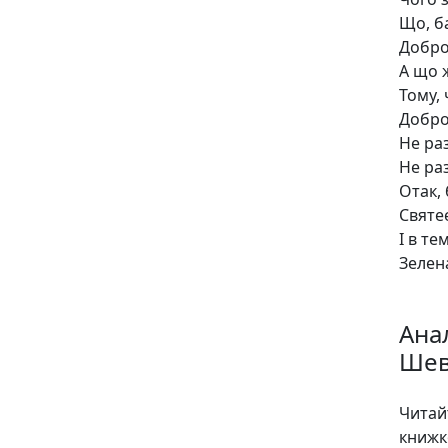
Що, б
Добро
А що 
Тому, 
Добро
Не ра
Не раз
Отак, 
Святе
І в те
Зелен
Анал
Шев
Чита
книжк