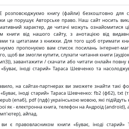
 розповсюджуємо книгу (файли) безкоштовно для с
ьки це порушує Авторське право. Наш сайт носить ви
мативний характер, де читачі можуть ознайомитися ц
м книги від нашого сайту, з анотацією від видавн
ками та цитатами з книжки. Для того щоб отримати кни
нуємо пропонуємо вам список посилань інтернет-маг
го, щоб ви змогли купити, слухати читання книги (аудіо
мп3)), завантажити / скачати або читати онлайн повну 
 «Буває, іноді старий» Тараса Шевченко та насолоджу
авило, на сайтах-партнерах ви зможете знайти такі ф
«Буває, іноді старий» Тараса Шевченко: fb2 (фб2), txt (тх
 epub (епаб), pdf (пдф) українською мовою, які підійдуть 
ої як - електронна книга, телефон на Андроїд (android),
мп'ютер), айпад.
ви є правовласником книги «Буває, іноді старий» 