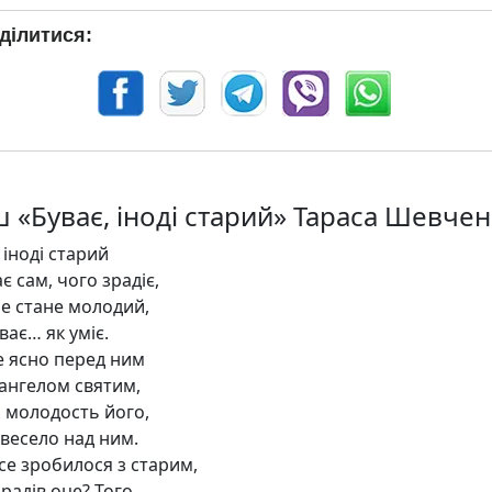
ділитися:
ш «Буває, іноді старий» Тараса Шевче
 іноді старий
є сам, чого зрадіє,
е стане молодий,
іває… як уміє.
не ясно перед ним
 ангелом святим,
, молодость його,
 весело над ним.
се зробилося з старим,
радів оце? Того,