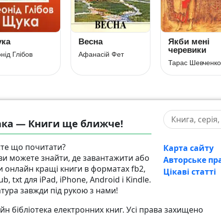
ка
Весна
Якби мені
черевики
нід Глібов
Афанасій Фет
Тарас Шевченко
ка — Книги ще ближче!
те що почитати?
Карта сайту
 ви можете знайти, де завантажити або
Авторське пр
и онлайн кращі книги в форматах fb2,
Цікаві статті
pub, txt для iPad, iPhone, Android і Kindle.
атура завжди під рукою з нами!
н бібліотека електронних книг. Усі права захищено