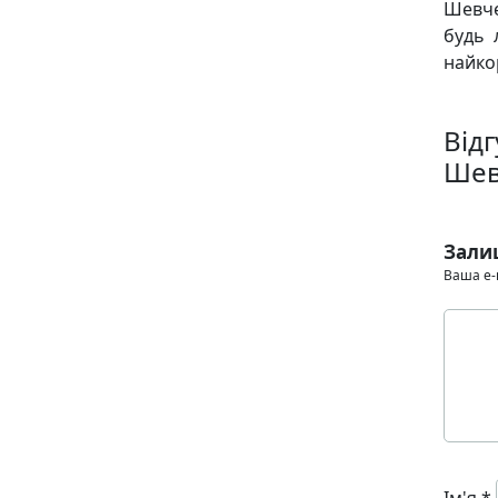
Шевче
будь 
найко
Відг
Шев
Зали
Ваша e-