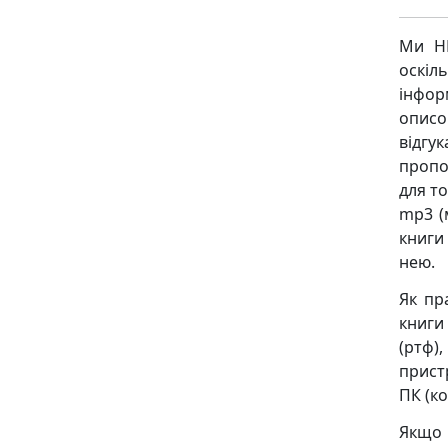
Ми НЕ
оскіл
інфор
описо
відгу
пропо
для то
mp3 (
книги
нею.
Як пр
книги 
(ртф),
пристр
ПК (ко
Якщо 