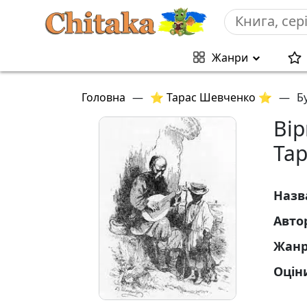
Жанри
Головна
—
⭐ Тарас Шевченко ⭐
—
Б
Вір
Та
Назв
Авто
Жан
Оцін