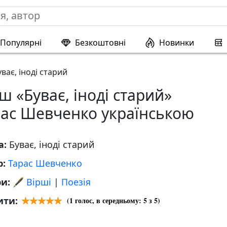
Популярні
Безкоштовні
Новинки
уває, іноді старий
ш «Буває, іноді старий»
рас Шевченко українською
а:
Буває, іноді старий
р:
Тарас Шевченко
ри:
🖋️ Вірші
|
Поезія
ити:
(
1
голос, в середньому:
5
з 5)