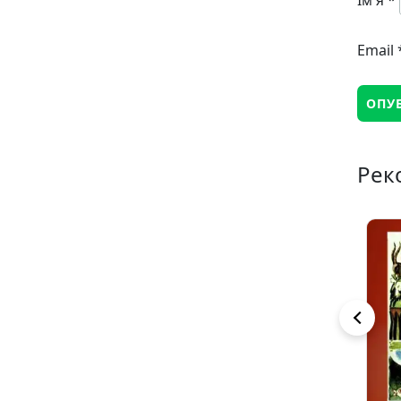
Ім'я
*
Email
Рек