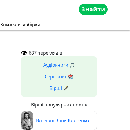
Знайти
Книжкові добірки
687
переглядів
Аудіокниги 🎵
Серії книг 📚
Вірші 🖋️
Вірші популярних поетів
Всі вірші Ліни Костенко