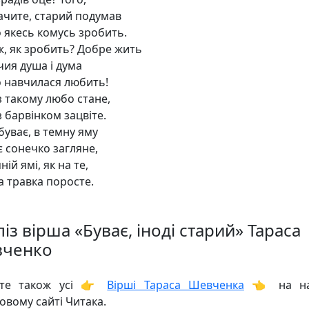
ачите, старий подумав
 якесь комусь зробить.
ж, як зробить? Добре жить
чия душа і дума
 навчилася любить!
з такому любо стане,
 барвінком зацвіте.
буває, в темну яму
є сонечко загляне,
мній ямі, як на те,
а травка поросте.
із вірша «Буває, іноді старий» Тараса
ченко
йте також усі 👉
Вірші Тараса Шевченка
👈 на н
овому сайті Читака.