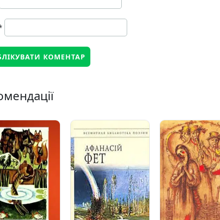
*
омендації