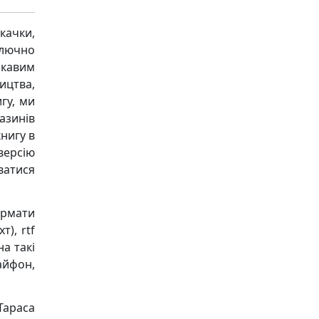
качки,
ключно
ікавим
ицтва,
гу, ми
азинів
книгу в
версію
ватися
ормати
т), rtf
на такі
 айфон,
Тараса