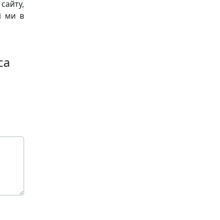
сайту,
і ми в
са