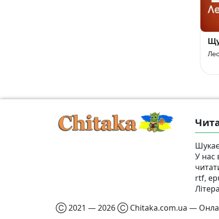
Якби мені
Казка про
Щу
черевики
золотого
Лео
півника
Тарас Шевченко
Олександр Пушкін
Чита
Шукає
У нас
читат
rtf, e
Літер
Ⓒ 2021 — 2026 Ⓒ Chitaka.com.ua — Онлай