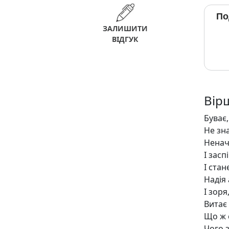
По
ЗАЛИШИТИ
ВІДГУК
Вір
Буває,
Не зна
Ненач
І засп
І ста
Надія
І зоря
Витає
Що ж 
Чого з