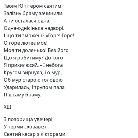
Твоїм Юпітером святим,
Залізну браму зачинили.
А ти осталася одна,
Одна-однісінька надворі.
І що ти зможеш? «Горе! Горе!
О горе лютеє моє!
Моя ти доленько! Без його
Що я робитиму? До кого
Я прихилюся?..» І небога
Кругом зирнула, і о мур,
Об мур старою головою
Ударилась, і трупом пала
Під саму браму.
XIII
З позорища увечері
У терми сховався
Святий кесар з лікторами.