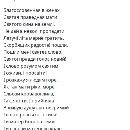
Благословенная в женах,
Святая праведная мати
Святого сина на землі,
Не дай в неволі пропадати,
Летучі літа марне тратить.
Скорбящих радосте! пошли,
Пошли мені святеє слово,
Святої правди голос новий!
І слово розумом святим
І оживи, і просвіти!
І розкажу я людям горе,
Як тая мати ріки, море
Сльози кровавої лила,
Так, як і ти. І прийняла
В живую душу світ незримий
Твоєго розп’ятого сина!..
Ти матер бога на землі!
Ти сльози матері до краю,