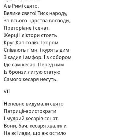
А в Римі свято.
Велике свято! Тиск народу,
Зо всього царства воєводи,
Преторіане і сенат,
Жерці і ліктори стоять
Круг Капітолія. І хором
Співають гімн, і курять дим
З кадил і амфор. І з собором
Іде сам кесар. Перед ним
Із бронзи литую статую
Самого кесаря несуть.
VII
Непевне видумали свято
Патриції-аристократи
І мудрий кесарів сенат.
Вони, бач, кесаря хвалили
На всі лади, що аж остило