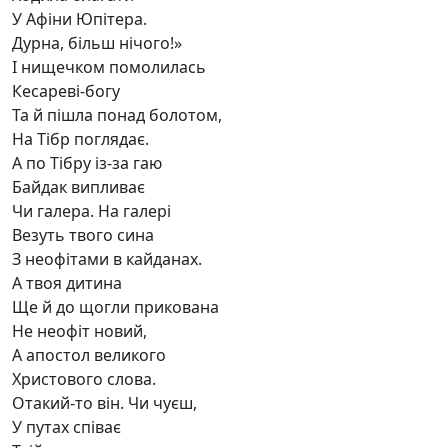
У Афіни Юпітера.
Дурна, більш нічого!»
І нищечком помолилась
Кесареві-богу
Та й пішла понад болотом,
На Тібр поглядає.
А по Тібру із-за гаю
Байдак випливає
Чи галера. На галері
Везуть твого сина
З неофітами в кайданах.
А твоя дитина
Ще й до щогли прикована
Не неофіт новий,
А апостол великого
Христового слова.
Отакий-то він. Чи чуєш,
У путах співає