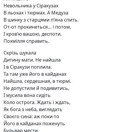
Невольника у Сіракузах
В льохах і тюрмах. А Медуза
В шинку з старцями п’яна спить.
От-от прокинеться… і потом,
І кров’ю вашою, деспоти,
Похмілля справить.
Скрізь шукала
Дитину мати. Не найшла
І в Сіракузи поплила.
Та там уже його в кайданах
Найшла, сердешная, в тюрмі.
Не допустили й подивитись,
І мусила вона сидіть
Коло острога. Ждать і ждать,
Як бога з неба, виглядать
Своєго сина: аж поки-то
Його в кайданах поженуть
Бульвар мести.