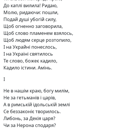
До каплі вилила! Ридаю,
Молю, ридаючи: пошли,
Подай душі убогій силу,
Щоб огненно заговорила,
Щоб слово пламенем взялось,
Щоб людям серце розтопило,
І на Украйні понеслось,
І на Україні святилось
Те слово, божеє кадило,
Кадило істини. Амінь.
I
Не в нашім краю, богу милім,
Не за гетьманів і царів,
А в римській ідольській землі
Се беззаконіє творилось.
Либонь, за Декія царя?
Чи за Нерона сподаря?