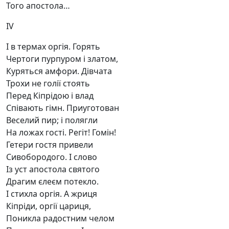
Того апостола…
IV
І в термах оргія. Горять
Чертоги пурпуром і златом,
Куряться амфори. Дівчата
Трохи не голії стоять
Перед Кіпрідою і влад
Співають гімн. Приуготован
Веселий пир; і полягли
На ложах гості. Регіт! Гомін!
Гетери гостя привели
Сивобородого. І слово
Із уст апостола святого
Драгим єлеєм потекло.
І стихла оргія. А жриця
Кіпріди, оргії цариця,
Поникла радостним челом