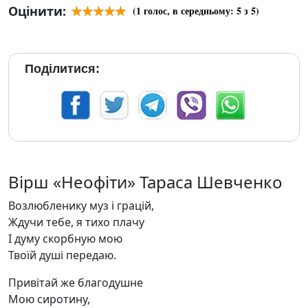
Оцінити:
(
1
голос, в середньому:
5
з 5)
Поділитися:
Вірш «Неофіти» Тараса Шевченко
Возлюбленику муз і грацій,
Ждучи тебе, я тихо плачу
І думу скорбную мою
Твоїй душі передаю.
Привітай же благодушне
Мою сиротину,