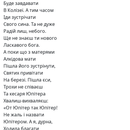
Буде завдавати
В Колізеї. А тим часом
Іди зустрічати
Свого сина. Та не дуже
Радій лиш, небого.
Ще не знаєш ти нового
Ласкавого бога.
А поки що з матерями
Алкідова мати
Пішла його зустрінути,
Святих привітати
На березі. Пішла єси,
Трохи не співаєш
Та кесаря Юпітера
Хвалиш-вихваляєш:
«От Юпітер так Юпітер!
Не жаль і назвати
Юпітером. А я, дурна,
Ходила благати