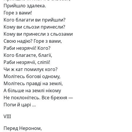
Прийшло здалека.
Горе з вами!
Кого благати ви прийшли?
Кому ви сльози принесли?
Кому ви принесли з сльозами
Свою надію? Горе з вами,
Раби незрячії! Кого?
Кого благаєте, благії,
Раби незрячії, сліпії!
Чи ж кат помилує кого?
Молітесь богові одному,
Молітесь правді на землі,
А більше на землі нікому
Не поклонітесь. Все брехня —
Попи й царі …
VIII
Перед Нероном,