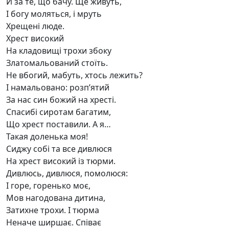
Й за те, що бачу. Ще живуть,
І богу моляться, і мруть
Хрещені люде.
Хрест високий
На кладовищі трохи збоку
Златомальований стоїть.
Не вбогий, мабуть, хтось лежить?
І намальовано: розп’ятий
За нас син божий на хресті.
Спасибі сиротам багатим,
Що хрест поставили. А я…
Такая доленька моя!
Сиджу собі та все дивлюся
На хрест високий із тюрми.
Дивлюсь, дивлюся, помолюся:
І горе, горенько моє,
Мов нагодована дитина,
Затихне трохи. І тюрма
Неначе ширшає. Співає