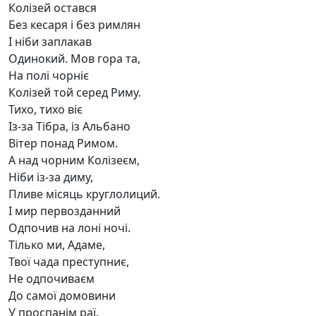
Колізей остався
Без кесаря і без римлян
І ніби заплакав
Одинокий. Мов гора та,
На полі чорніє
Колізей той серед Риму.
Тихо, тихо віє
Із-за Тібра, із Альбано
Вітер понад Римом.
А над чорним Колізеєм,
Ніби із-за диму,
Пливе місяць круглолиций.
І мир первозданний
Одпочив на лоні ночі.
Тілько ми, Адаме,
Твої чада преступниє,
Не одпочиваєм
До самої домовини
У проспанім раї.