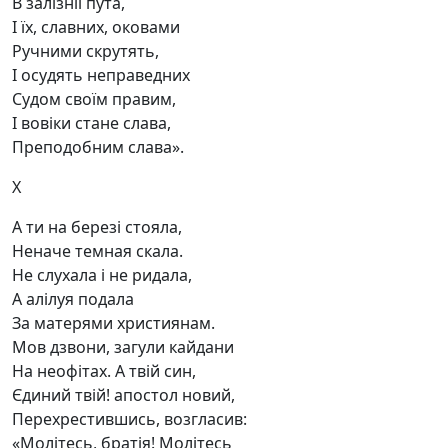
В залізнії пута,
І їх, славних, оковами
Ручними скрутять,
І осудять неправедних
Судом своїм правим,
І вовіки стане слава,
Преподобним слава».
X
А ти на березі стояла,
Неначе темная скала.
Не слухала і не ридала,
А алілуя подала
За матерями християнам.
Мов дзвони, загули кайдани
На неофітах. А твій син,
Єдиний твій! апостол новий,
Перехрестившись, возгласив:
«Молітесь, братія! Молітесь