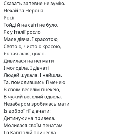
Сказать запевне не зумію.
Нехай за Нерона.
Росії
Тойді й на світі не було,
Як у Італії росло
Мале дівча. І красотою,
Святою, чистою красою,
Як тая лілія, цвіло.
Дивилася на неї мати
І молоділа. І дівчаті
Людей шукала. І найшла.
Та, помолившись Гіменею
В своїм веселім гінекею,
В чужий веселий одвела.
Незабаром зробилась мати
Із доброї тії дівчати:
Дитину-сина привела.
Молилася своїм пенатам
І в Капітолій принесла