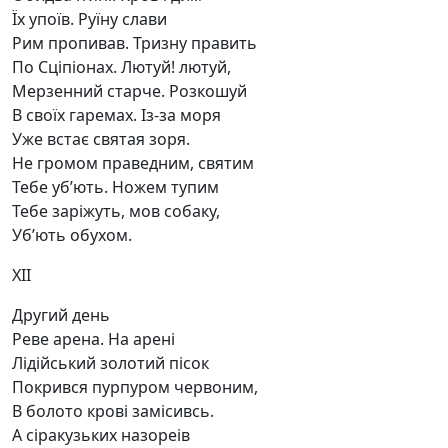
Їх упоїв. Руїну слави
Рим пропивав. Тризну править
По Сціпіонах. Лютуй! лютуй,
Мерзенний старче. Розкошуй
В своїх гаремах. Із-за моря
Уже встає святая зоря.
Не громом праведним, святим
Тебе уб’ють. Ножем тупим
Тебе заріжуть, мов собаку,
Уб’ють обухом.
XII
Другий день
Реве арена. На арені
Лідійський золотий пісок
Покрився пурпуром червоним,
В болото крові замісивсь.
А сіракузьких назореів