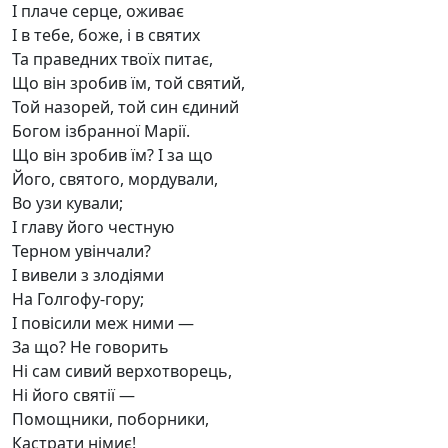
І плаче серце, оживає
І в тебе, боже, і в святих
Та праведних твоїх питає,
Що він зробив їм, той святий,
Той назорей, той син єдиний
Богом ізбранної Марії.
Що він зробив їм? І за що
Його, святого, мордували,
Во узи кували;
І главу його честную
Терном увінчали?
І вивели з злодіями
На Голгофу-гору;
І повісили меж ними —
За що? Не говорить
Ні сам сивий верхотворець,
Ні його святії —
Помощники, поборники,
Кастрати німиє!