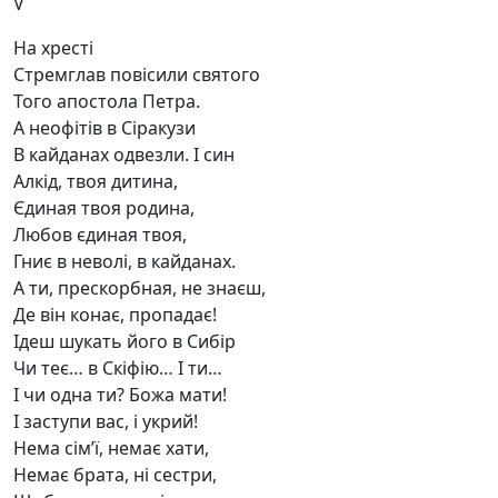
V
На хресті
Стремглав повісили святого
Того апостола Петра.
А неофітів в Сіракузи
В кайданах одвезли. І син
Алкід, твоя дитина,
Єдиная твоя родина,
Любов єдиная твоя,
Гниє в неволі, в кайданах.
А ти, прескорбная, не знаєш,
Де він конає, пропадає!
Ідеш шукать його в Сибір
Чи теє… в Скіфію… І ти…
І чи одна ти? Божа мати!
І заступи вас, і укрий!
Нема сім’ї, немає хати,
Немає брата, ні сестри,