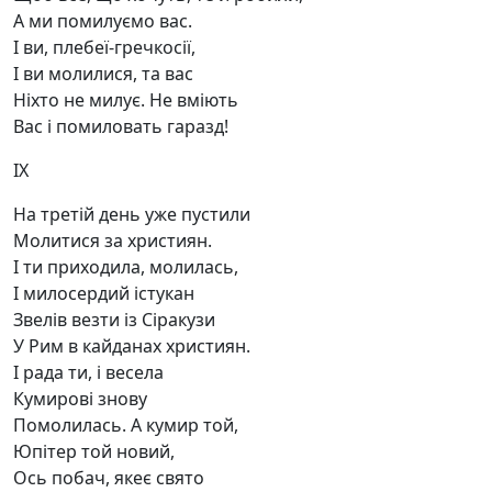
А ми помилуємо вас.
І ви, плебеї-гречкосії,
І ви молилися, та вас
Ніхто не милує. Не вміють
Вас і помиловать гаразд!
IX
На третій день уже пустили
Молитися за християн.
І ти приходила, молилась,
І милосердий істукан
Звелів везти із Сіракузи
У Рим в кайданах християн.
І рада ти, і весела
Кумирові знову
Помолилась. А кумир той,
Юпітер той новий,
Ось побач, якеє свято