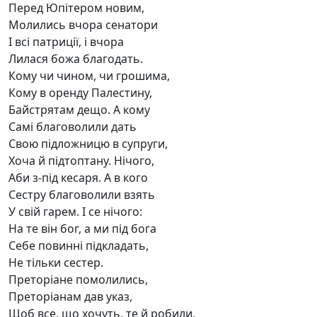
Перед Юпітером новим,
Молились вчора сенатори
І всі патриції, і вчора
Лилася божа благодать.
Кому чи чином, чи грошима,
Кому в оренду Палестину,
Байстрятам дещо. А кому
Самі благоволили дать
Свою підложницю в супруги,
Хоча й підтоптану. Нічого,
Аби з-під кесаря. А в кого
Сестру благоволили взять
У свій гарем. І се нічого:
На те він бог, а ми під бога
Себе повинні підкладать,
Не тільки сестер.
Преторіане помолились,
Преторіанам дав указ,
Щоб все, що хочуть, те й робили,