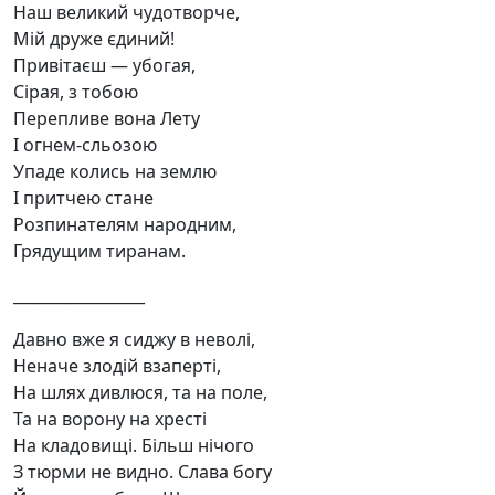
Наш великий чудотворче,
Мій друже єдиний!
Привітаєш — убогая,
Сірая, з тобою
Перепливе вона Лету
І огнем-сльозою
Упаде колись на землю
І притчею стане
Розпинателям народним,
Грядущим тиранам.
_________________
Давно вже я сиджу в неволі,
Неначе злодій взаперті,
На шлях дивлюся, та на поле,
Та на ворону на хресті
На кладовищі. Більш нічого
З тюрми не видно. Слава богу