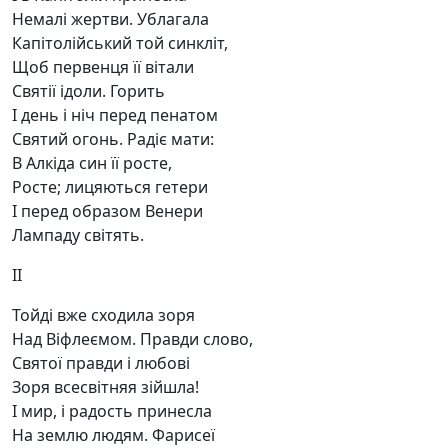
Немалі жертви. Ублагала
Капітолійський той синкліт,
Щоб первенця її вітали
Святії ідоли. Горить
І день і ніч перед пенатом
Святий огонь. Радіє мати:
В Алкіда син її росте,
Росте; лицяються гетери
І перед образом Венери
Лампаду світять.
II
Тойді вже сходила зоря
Над Віфлеємом. Правди слово,
Святої правди і любові
Зоря всесвітняя зійшла!
І мир, і радость принесла
На землю людям. Фарисеї