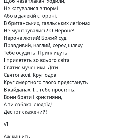
Щоб незаплакані ходили,
Не катувалися в тюрмі
Або в далекій стороні,
В британських, галльських легіонах
Не муштрувались! О Нероне!
Нероне лютий! Божий суд,
Правдивий, наглий, серед шляху
Тебе осудить. Припливуть
І прилетять зо всього світа
Святиє мученики. Діти
Святої волі. Круг одра
Круг смертного твого предстануть
В кайданах. І… тебе простять.
Вони брати і християни,
А ти собака! людоїд!
Деспот скажений!
VI
Аж кишить