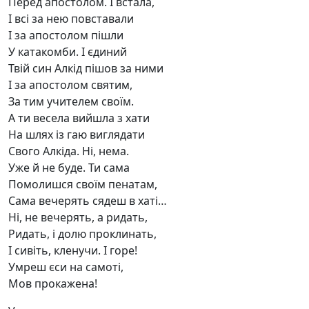
Перед апостолом. І встала,
І всі за нею повставали
І за апостолом пішли
У катакомби. І єдиний
Твій син Алкід пішов за ними
І за апостолом святим,
За тим учителем своїм.
А ти весела вийшла з хати
На шлях із гаю виглядати
Свого Алкіда. Ні, нема.
Уже й не буде. Ти сама
Помолишся своїм пенатам,
Сама вечерять сядеш в хаті…
Ні, не вечерять, а ридать,
Ридать, і долю проклинать,
І сивіть, кленучи. І горе!
Умреш єси на самоті,
Мов прокажена!