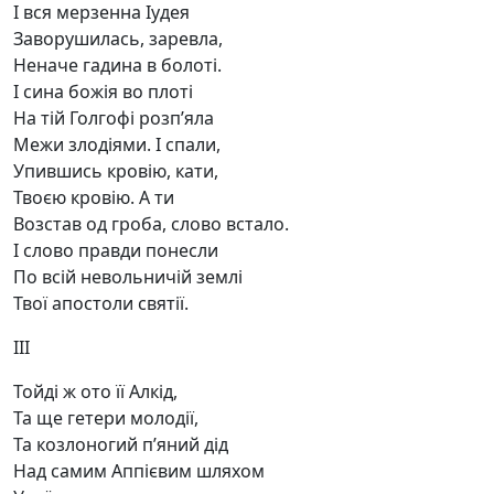
І вся мерзенна Іудея
Заворушилась, заревла,
Неначе гадина в болоті.
І сина божія во плоті
На тій Голгофі розп’яла
Межи злодіями. І спали,
Упившись кровію, кати,
Твоєю кровію. А ти
Возстав од гроба, слово встало.
І слово правди понесли
По всій невольничій землі
Твої апостоли святії.
III
Тойді ж ото її Алкід,
Та ще гетери молодії,
Та козлоногий п’яний дід
Над самим Аппієвим шляхом