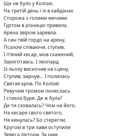
Ще не було у Колізеї.
На третій день і їх в кайданах
Сторожа з голими мечами
Гуртом в різницю привела.
Арена звіром заревла.
А син твій гордо на арену,
Псалом співаючи, ступив.
І п’яний кесар, мов скажений,
Зареготавсь. І леопард
Із льоху вискочив на сцену,
Ступив, зирнув… І полилась
Святая кров. По Колізеї
Ревучим громом понеслась
І стихла буря. Де ж була?
Де ти сховалась? Чом на його,
На кесаря свого святого,
Не кинулась? Бо стерегли,
Кругом в три лави оступили
Зевеса ліктори. За ним,