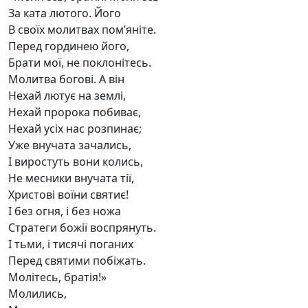
За ката лютого. Його
В своїх молитвах пом’яніте.
Перед гординею його,
Брати мої, не поклонітесь.
Молитва богові. А він
Нехай лютує на землі,
Нехай пророка побиває,
Нехай усіх нас розпинає;
Уже внучата зачались,
І виростуть вони колись,
Не месники внучата тії,
Христові воїни святиє!
І без огня, і без ножа
Стратеги божії воспрянуть.
І тьми, і тисячі поганих
Перед святими побіжать.
Молітесь, братія!»
Молились,