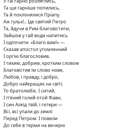
У гаї гарно розляглись,
Та ще гарніше попились,
Та й поклонялися Пріапу.
Аж гульк!.. Іде святий Петро
Та, йдучи в Рим благовістити,
Зайшов у гай води напитись
І одпочити. «Благо вам!» —
Сказав апостол утомленний
І оргію благословив.
І тихим, добрим, кротким словом
Благовістив їм слово нове,
Любов, і правду, і добро,
Добро найкращеє на світі,
То братолюбіє. І ситий,
І п’яний голий отой Фавн,
І син Алкід твій, і гетери —
Всі, всі упали до землі
Перед Петром. І повели
До себе в терми на вечерю