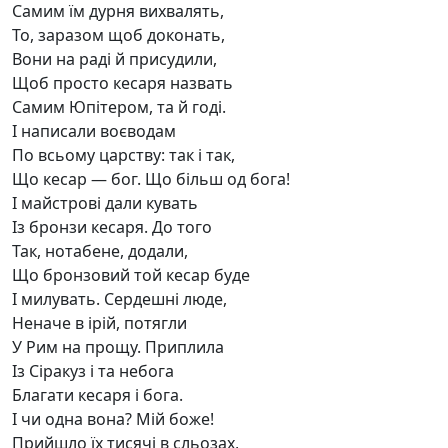
Самим їм дурня вихвалять,
То, заразом щоб доконать,
Вони на раді й присудили,
Щоб просто кесаря назвать
Самим Юпітером, та й годі.
І написали воєводам
По всьому царству: так і так,
Що кесар — бог. Що більш од бога!
І майстрові дали кувать
Із бронзи кесаря. До того
Так, нотабене, додали,
Що бронзовий той кесар буде
І милувать. Сердешні люде,
Неначе в ірій, потягли
У Рим на прощу. Приплила
Із Сіракуз і та небога
Благати кесаря і бога.
І чи одна вона? Мій боже!
Прийшло їх тисячі в сльозах,