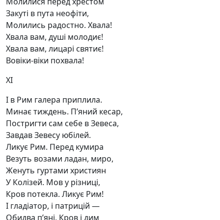
Молилися перед хрестом
Закуті в пута неофіти,
Молились радостно. Хвала!
Хвала вам, душі молодиє!
Хвала вам, лицарі святиє!
Вовіки-віки похвала!
XI
І в Рим галера приплила.
Минає тиждень. П’яний кесар,
Постригти сам себе в Зевеса,
Завдав Зевесу юбілей.
Ликує Рим. Перед кумира
Везуть возами ладан, миро,
Женуть гуртами християн
У Колізей. Мов у різниці,
Кров потекла. Ликує Рим!
І гладіатор, і патрицій —
Обидва п’яні. Кров і дим