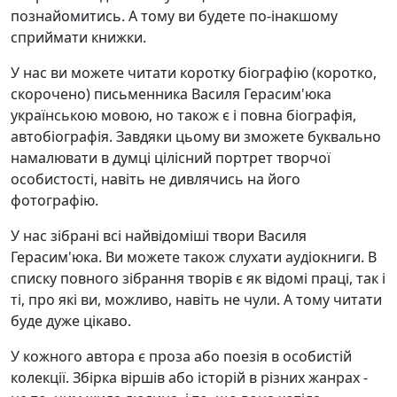
познайомитись. А тому ви будете по-інакшому
сприймати книжки.
У нас ви можете читати коротку біографію (коротко,
скорочено) письменника Василя Герасим'юка
українською мовою, но також є і повна біографія,
автобіографія. Завдяки цьому ви зможете буквально
намалювати в думці цілісний портрет творчої
особистості, навіть не дивлячись на його
фотографію.
У нас зібрані всі найвідоміші твори Василя
Герасим'юка. Ви можете також слухати аудіокниги. В
списку повного зібрання творів є як відомі праці, так і
ті, про які ви, можливо, навіть не чули. А тому читати
буде дуже цікаво.
У кожного автора є проза або поезія в особистій
колекції. Збірка віршів або історій в різних жанрах -