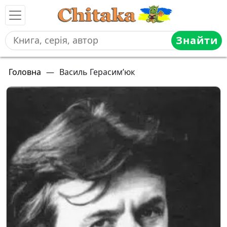
Знайти
Головна
—
Василь Герасим’юк