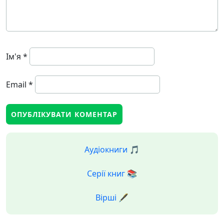
Ім'я
*
Email
*
Аудіокниги 🎵
Серії книг 📚
Вірші 🖋️