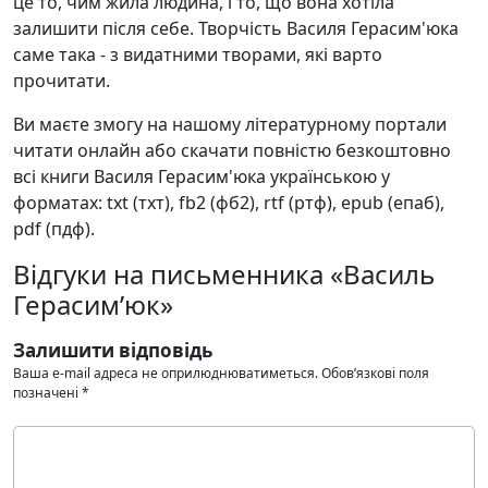
це то, чим жила людина, і то, що вона хотіла
залишити після себе. Творчість Василя Герасим'юка
саме така - з видатними творами, які варто
прочитати.
Ви маєте змогу на нашому літературному портали
читати онлайн або скачати повністю безкоштовно
всі книги Василя Герасим'юка українською у
форматах: txt (тхт), fb2 (фб2), rtf (ртф), epub (епаб),
pdf (пдф).
Відгуки на письменника «Василь
Герасим’юк»
Залишити відповідь
Ваша e-mail адреса не оприлюднюватиметься.
Обов’язкові поля
позначені
*