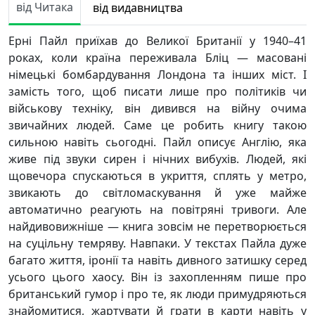
від Читака
від видавництва
Ерні Пайл приїхав до Великої Британії у 1940–41
роках, коли країна переживала Бліц — масовані
німецькі бомбардування Лондона та інших міст. І
замість того, щоб писати лише про політиків чи
військову техніку, він дивився на війну очима
звичайних людей. Саме це робить книгу такою
сильною навіть сьогодні. Пайл описує Англію, яка
живе під звуки сирен і нічних вибухів. Людей, які
щовечора спускаються в укриття, сплять у метро,
звикають до світломаскування й уже майже
автоматично реагують на повітряні тривоги. Але
найдивовижніше — книга зовсім не перетворюється
на суцільну темряву. Навпаки. У текстах Пайла дуже
багато життя, іронії та навіть дивного затишку серед
усього цього хаосу. Він із захопленням пише про
британський гумор і про те, як люди примудряються
знайомитися, жартувати й грати в карти навіть у