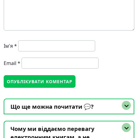
Ім'я
*
Email
*
Що ще можна почитати 💬?
Чому ми віддаємо перевагу
електронним книгам, а не