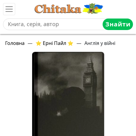
Знайти
Головна
—
⭐ Ерні Пайл ⭐
—
Англія у війні