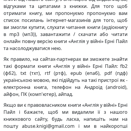
відгуками та цитатами з книжки. Для того щоб
отримати книгу, ми пропонуємо пропонуємо вам
список посилань інтернет-магазинів для того, щоб
ви змогли купити, слухати читання книги (аудіокнигу
в mp3 (мп3)), завантажити / скачати або читати
онлайн повну версію книги «Англія у війні» Ерні Пайл
та насолоджуватися нею.
Як правило, на сайтах-партнерах ви зможете знайти
такі формати книги «Англія у війні» Ерні Пайл: fb2
(фб2), txt (тхт), rtf (ртф), epub (епаб), pdf (пдф)
українською мовою, які підійдуть на такі пристрої як -
електронна книга, телефон на Андроїд (android),
айфон, ПК (комп'ютер), айпад.
Якщо ви є правовласником книги «Англія у війні» Ерні
Пайл і бажаєте, щоб ми видалили її з нашого
книжкового сайту, будь ласка, напишіть нам на
пошту abuse.knigi@gmail.com і ми в найкоротші