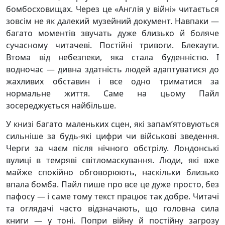
бомбосховищах. Через це «Англія у війні» читається
зовсім не як далекий музейний документ. Навпаки —
багато моментів звучать дуже близько й боляче
сучасному читачеві. Постійні тривоги. Блекаути.
Втома від небезпеки, яка стала буденністю. І
водночас — дивна здатність людей адаптуватися до
жахливих обставин і все одно триматися за
нормальне життя. Саме на цьому Пайл
зосереджується найбільше.
У книзі багато маленьких сцен, які запам’ятовуються
сильніше за будь-які цифри чи військові зведення.
Черги за чаєм після нічного обстрілу. Лондонські
вулиці в темряві світломаскування. Люди, які вже
майже спокійно обговорюють, наскільки близько
впала бомба. Пайл пише про все це дуже просто, без
пафосу — і саме тому текст працює так добре. Читачі
та оглядачі часто відзначають, що головна сила
книги — у тоні. Попри війну й постійну загрозу