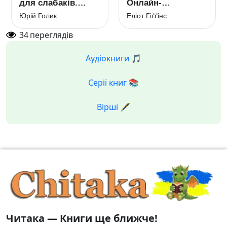
для слабаків.
Онлайн-
Книга про
розслідування
Юрій Голик
Еліот Гіґґінс
менеджерів, які
міжнародних
хакнули систему
злочинів та
34
переглядів
держуправління
інформаційна
війна з Росією
Аудіокниги 🎵
Серії книг 📚
Вірші 🖋️
Читака — Книги ще ближче!