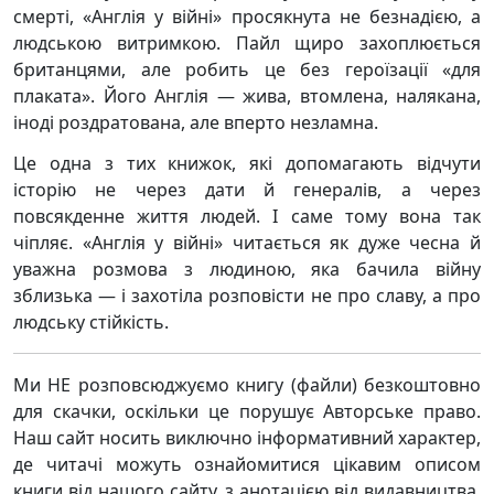
смерті, «Англія у війні» просякнута не безнадією, а
людською витримкою. Пайл щиро захоплюється
британцями, але робить це без героїзації «для
плаката». Його Англія — жива, втомлена, налякана,
іноді роздратована, але вперто незламна.
Це одна з тих книжок, які допомагають відчути
історію не через дати й генералів, а через
повсякденне життя людей. І саме тому вона так
чіпляє. «Англія у війні» читається як дуже чесна й
уважна розмова з людиною, яка бачила війну
зблизька — і захотіла розповісти не про славу, а про
людську стійкість.
Ми НЕ розповсюджуємо книгу (файли) безкоштовно
для скачки, оскільки це порушує Авторське право.
Наш сайт носить виключно інформативний характер,
де читачі можуть ознайомитися цікавим описом
книги від нашого сайту, з анотацією від видавництва,