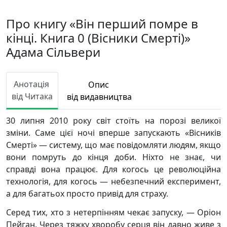
Про книгу «Він перший помре в
кінці. Книга 0 (Вісники Смерті)»
Адама Сільвери
Анотація
Опис
від Читака
від видавництва
30 липня 2010 року світ стоїть на порозі великої
зміни. Саме цієї ночі вперше запускають «Вісників
Смерті» — систему, що має повідомляти людям, якщо
вони помруть до кінця доби. Ніхто не знає, чи
справді вона працює. Для когось це революційна
технологія, для когось — небезпечний експеримент,
а для багатьох просто привід для страху.
Серед тих, хто з нетерпінням чекає запуску, — Оріон
Пейган. Через тяжку хворобу серця він давно живе з