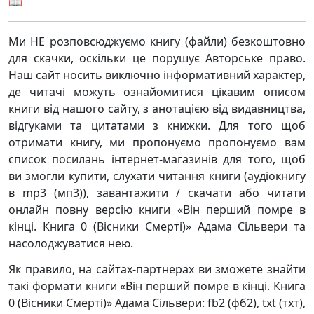
📖
Ми НЕ розповсюджуємо книгу (файли) безкоштовно
для скачки, оскільки це порушує Авторське право.
Наш сайт носить виключно інформативний характер,
де читачі можуть ознайомитися цікавим описом
книги від нашого сайту, з анотацією від видавництва,
відгуками та цитатами з книжки. Для того щоб
отримати книгу, ми пропонуємо пропонуємо вам
список посилань інтернет-магазинів для того, щоб
ви змогли купити, слухати читання книги (аудіокнигу
в mp3 (мп3)), завантажити / скачати або читати
онлайн повну версію книги «Він перший помре в
кінці. Книга 0 (Вісники Смерті)» Адама Сільвери та
насолоджуватися нею.
Як правило, на сайтах-партнерах ви зможете знайти
такі формати книги «Він перший помре в кінці. Книга
0 (Вісники Смерті)» Адама Сільвери: fb2 (фб2), txt (тхт),