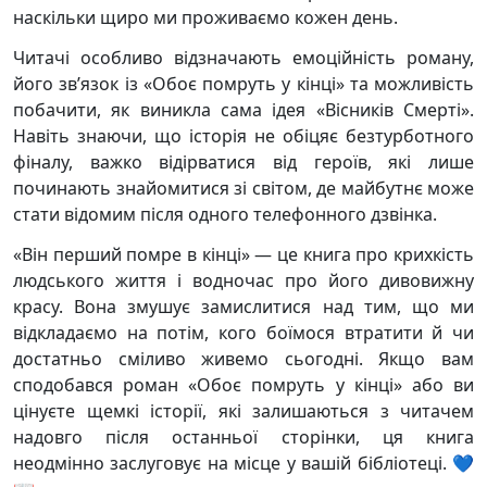
наскільки щиро ми проживаємо кожен день.
Читачі особливо відзначають емоційність роману,
його зв’язок із «Обоє помруть у кінці» та можливість
побачити, як виникла сама ідея «Вісників Смерті».
Навіть знаючи, що історія не обіцяє безтурботного
фіналу, важко відірватися від героїв, які лише
починають знайомитися зі світом, де майбутнє може
стати відомим після одного телефонного дзвінка.
«Він перший помре в кінці» — це книга про крихкість
людського життя і водночас про його дивовижну
красу. Вона змушує замислитися над тим, що ми
відкладаємо на потім, кого боїмося втратити й чи
достатньо сміливо живемо сьогодні. Якщо вам
сподобався роман «Обоє помруть у кінці» або ви
цінуєте щемкі історії, які залишаються з читачем
надовго після останньої сторінки, ця книга
неодмінно заслуговує на місце у вашій бібліотеці. 💙