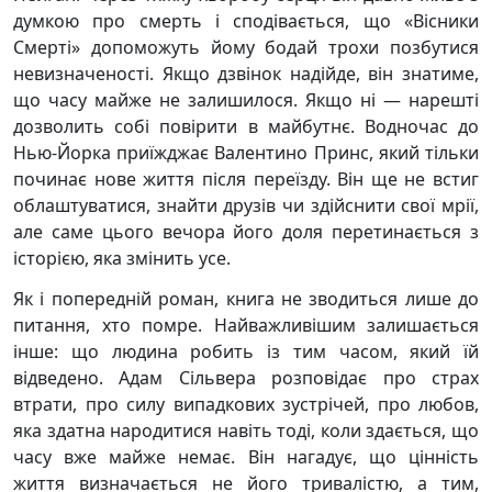
думкою про смерть і сподівається, що «Вісники
Смерті» допоможуть йому бодай трохи позбутися
невизначеності. Якщо дзвінок надійде, він знатиме,
що часу майже не залишилося. Якщо ні — нарешті
дозволить собі повірити в майбутнє. Водночас до
Нью-Йорка приїжджає Валентино Принс, який тільки
починає нове життя після переїзду. Він ще не встиг
облаштуватися, знайти друзів чи здійснити свої мрії,
але саме цього вечора його доля перетинається з
історією, яка змінить усе.
Як і попередній роман, книга не зводиться лише до
питання, хто помре. Найважливішим залишається
інше: що людина робить із тим часом, який їй
відведено. Адам Сільвера розповідає про страх
втрати, про силу випадкових зустрічей, про любов,
яка здатна народитися навіть тоді, коли здається, що
часу вже майже немає. Він нагадує, що цінність
життя визначається не його тривалістю, а тим,