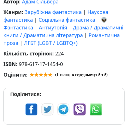
Автор:
Адам Сільвера
Жанри:
Зарубіжна фантастика
|
Наукова
фантастика
|
Соціальна фантастика
|
👽
Фантастика
|
Антиутопія
|
Драма / Драматичні
книги / Драматична література
|
Романтична
проза
|
ЛГБТ (LGBT / LGBTQ+)
Кількість сторінок:
224
ISBN:
978-617-17-1454-0
Оцінити:
(
1
голос, в середньому:
5
з 5)
Поділитися: