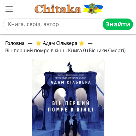
Знайти
Головна
—
⭐ Адам Сільвера ⭐
—
Він перший помре в кінці. Книга 0 (Вісники Смерті)