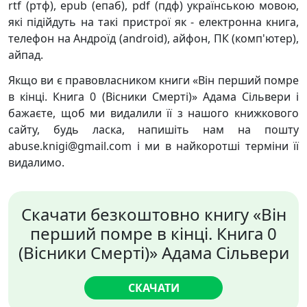
rtf (ртф), epub (епаб), pdf (пдф) українською мовою,
які підійдуть на такі пристрої як - електронна книга,
телефон на Андроїд (android), айфон, ПК (комп'ютер),
айпад.
Якщо ви є правовласником книги «Він перший помре
в кінці. Книга 0 (Вісники Смерті)» Адама Сільвери і
бажаєте, щоб ми видалили її з нашого книжкового
сайту, будь ласка, напишіть нам на пошту
abuse.knigi@gmail.com і ми в найкоротші терміни її
видалимо.
Скачати безкоштовно книгу «Він
перший помре в кінці. Книга 0
(Вісники Смерті)» Адама Сільвери
СКАЧАТИ