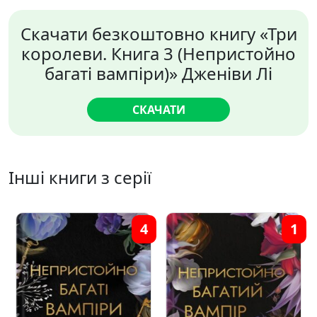
Скачати безкоштовно книгу «Три
королеви. Книга 3 (Непристойно
багаті вампіри)» Дженіви Лі
СКАЧАТИ
Інші книги з серії
4
1