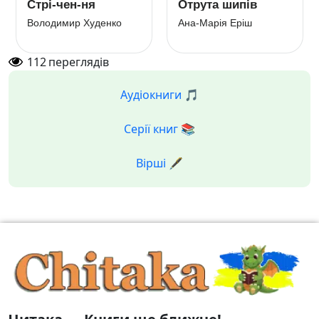
Стрі-чен-ня
Отрута шипів
Володимир Худенко
Ана-Марія Еріш
112
переглядів
Аудіокниги 🎵
Серії книг 📚
Вірші 🖋️