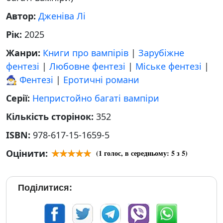
Автор:
Дженіва Лі
Рік:
2025
Жанри:
Книги про вампірів
|
Зарубіжне
фентезі
|
Любовне фентезі
|
Міське фентезі
|
🧙‍♂️ Фентезі
|
Еротичні романи
Серії:
Непристойно багаті вампіри
Кількість сторінок:
352
ISBN:
978-617-15-1659-5
Оцінити:
(
1
голос, в середньому:
5
з 5)
Поділитися: