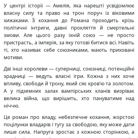
У центрі історії — Амелія, яка нарешті усвідомлює
власну силу та право на трон поруч із віковими
хижаками. Її кохання до Романа проходить крізь
політичні інтриги, давні прокляття й смертельні
змови. Але цього разу їхній союз — не просто
пристрасть, а імперія, за яку готові битися всі. Навіть
ті, хто називає себе союзниками, мають приховані
мотиви.
Дві інші королеви — суперниці, союзниці, потенційні
зрадниці — ведуть власні ігри. Кожна з них хоче
впливу, свободи й трону, який сяє кров’ю та золотом.
А у підземних залах вампірських кланів визріває
велика війна, що вирішить, хто пануватиме над
ніччю.
Це роман про владу, небезпечне кохання, жорстокі
поцілунки владарів і тугу за свободою, яку може дати
лише сила. Напруга зростає з кожною сторінкою, а