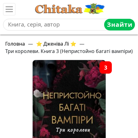
Знайти
Головна
—
⭐ Дженіва Лі ⭐
—
Три королеви. Книга 3 (Непристойно багаті вампіри)
3