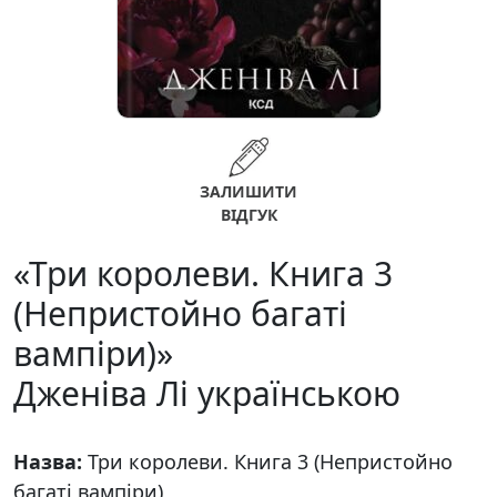
ЗАЛИШИТИ
ВІДГУК
«Три королеви. Книга 3
(Непристойно багаті
вампіри)»
Дженіва Лі українською
Назва:
Три королеви. Книга 3 (Непристойно
багаті вампіри)