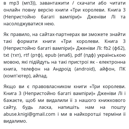
в mp3 (мп3)), завантажити / скачати або читати
онлайн повну версію книги «Три королеви. Книга 3
(Непристойно багаті вампіри)» Дженіви Лі та
насолоджуватися нею.
Як правило, на сайтах-партнерах ви зможете знайти
такі формати книги «Три королеви. Книга 3
(Непристойно багаті вампіри)» Дженіви Лі: fb2 (фб2),
txt (тхт), rtf (ртф), epub (епаб), pdf (пдф) українською
мовою, які підійдуть на такі пристрої як - електронна
книга, телефон на Андроїд (android), айфон, ПК
(комп'ютер), айпад.
Якщо ви є правовласником книги «Три королеви.
Книга 3 (Непристойно багаті вампіри)» Дженіви Лі і
бажаєте, щоб ми видалили її з нашого книжкового
сайту, будь ласка, напишіть нам на пошту
abuse.knigi@gmail.com і ми в найкоротші терміни її
видалимо.