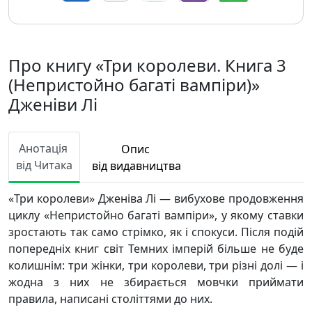
Про книгу «Три королеви. Книга 3
(Непристойно багаті вампіри)»
Дженіви Лі
Анотація
Опис
від Читака
від видавництва
«Три королеви» Дженіва Лі — вибухове продовження
циклу «Непристойно багаті вампіри», у якому ставки
зростають так само стрімко, як і спокуси. Після подій
попередніх книг світ Темних імперій більше не буде
колишнім: три жінки, три королеви, три різні долі — і
жодна з них не збирається мовчки приймати
правила, написані століттями до них.