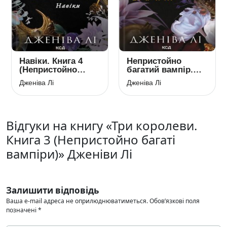
Навіки. Книга 4
Непристойно
(Непристойно
багатий вампір.
багаті вампіри)
Книга 1
Дженіва Лі
Дженіва Лі
Відгуки на книгу «Три королеви.
Книга 3 (Непристойно багаті
вампіри)» Дженіви Лі
Залишити відповідь
Ваша e-mail адреса не оприлюднюватиметься.
Обов’язкові поля
позначені
*