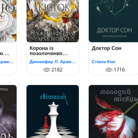
Корона із
Доктор Сон
ю.
позолочених
 і
кісток. Книга 3.
Дженніфер Л. Арментраут
Дженніфер Л. Арментраут
Стівен Кінг
(Кров і попіл)
2
2182
1716