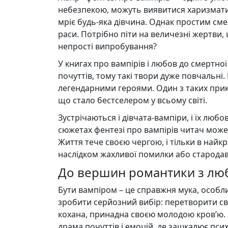
небезпекою, можуть виявитися харизмати
мріє будь-яка дівчина. Однак простим см
раси. Потрібно піти на величезні жертви, 
непрості випробування?
У книгах про вампірів і любов до смертної
почуттів, тому такі твори дуже повчальні.
легендарними героями. Один з таких прик
що стало бестселером у всьому світі.
Зустрічаються і дівчата-вампіри, і їх люб
сюжетах фентезі про вампірів читач може і
Життя тече своєю чергою, і тільки в найк
наслідком жахливої ​​помилки або старода
До вершин романтики з лю
Бути вампіром – це справжня мука, особ
зробити серйозний вибір: перетворити св
кохана, принадна своєю молодою кров’ю. Н
драма почуттів і емоцій, де зашкалює пси