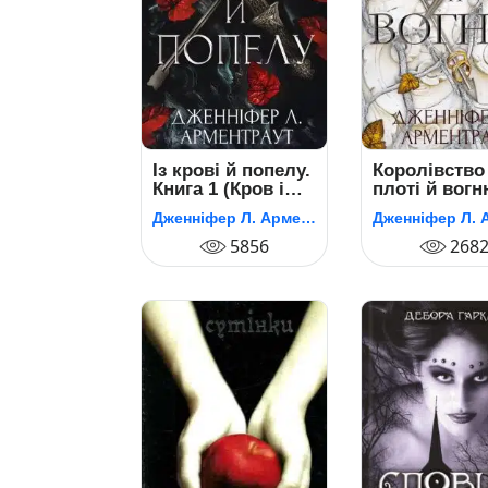
Із крові й попелу.
Королівство
Книга 1 (Кров і
плоті й вогн
попіл)
Книга 2 (Кров
Дженніфер Л. Арментраут
попіл)
5856
268