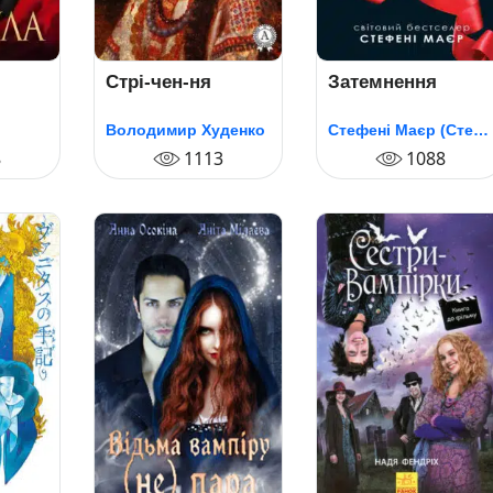
Стрі-чен-ня
Затемнення
Володимир Худенко
Стефені Маєр (Стефані Майєр)
8
1113
1088