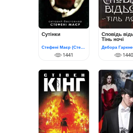
Сутінки
Сповідь від
Тінь ночі
Стефені Маєр (Стефані Майєр)
Дебора Гаркне
1441
144