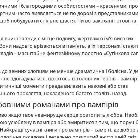
чними і благородними особистостями – красенями, про 
ертним часто виявляється не по дорозі з представниками
щоб побудувати спільне щастя. Чи всі закохані готові на
 дівчині завжди є місце подвигу, жертвам в ім’я високих
 Вони надовго врізаються в пам’ять, а їх персонажі стают
ладів – масштабне фентезійному полотно «Сутінкова саг
ов до земних хлопцям не менше драматична і болісна. У д
 не здогадуватися, що хтось із головних героїв – вампір
ритичніші моменти правда вилазить назовні або стає
внього прокляття, накладеного багато століть назад.
бовними романами про вампірів
ливо якщо твоє невмируще серце розтопить любов. Необ
ою улюблену в вампіра або змиритися з тим, що поруч 
айкращі сучасні книги про вампірів – саме ті, де добре
хологічна складова і детально розкритий внутрішній світ