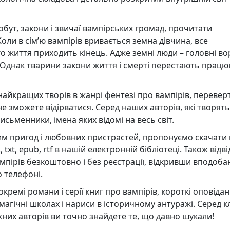
бут, закони і звичаї вампірських громад, прочитати
Коли в сім’ю вампірів вривається земна дівчина, все
ого життя приходить кінець. Адже земні люди – головні в
ії. Однак тварини закони життя і смерті перестають працю
найкращих творів в жанрі фентезі про вампірів, переверт
 не зможете відірватися. Серед наших авторів, які творять
исьменники, імена яких відомі на весь світ.
м пригод і любовних пристрастей, пропонуємо скачати 
xt, epub, rtf в нашій електронній бібліотеці. Також відві
мпірів безкоштовно і без реєстрації, відкривши вподоба
о телефоні.
кремі романи і серії книг про вампірів, короткі оповідан
 магічні школах і нариси в історичному антуражі. Серед 
іжних авторів ви точно знайдете те, що давно шукали!