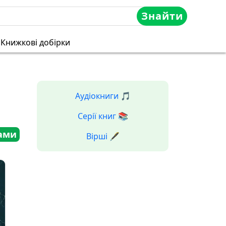
Знайти
Книжкові добірки
,
Аудіокниги 🎵
Серії книг 📚
ами
Вірші 🖋️