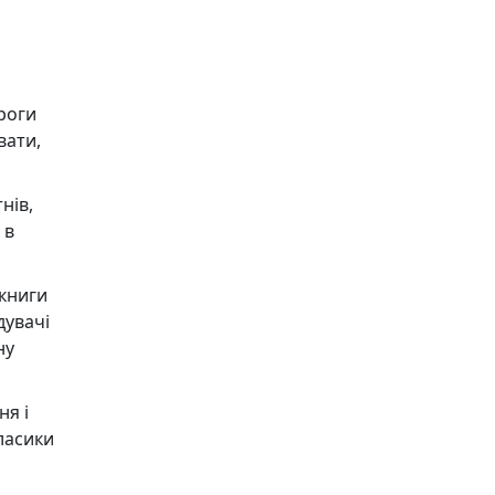
ороги
вати,
нів,
 в
книги
дувачі
ну
ня і
класики