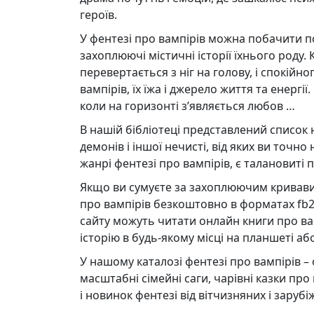
героїв.
У фентезі про вампірів можна побачити по
захоплюючі містичні історії їхнього роду. 
перевертається з ніг на голову, і спокійн
вампірів, їх їжа і джерело життя та енерг
коли на горизонті з’являється любов …
В нашій бібліотеці представлений список 
демонів і іншої нечисті, від яких ви точно
жанрі фентезі про вампірів, є талановиті п
Якщо ви сумуєте за захоплюючим кривави
про вампірів безкоштовно в форматах fb2, t
сайту можуть читати онлайн книги про ва
історію в будь-якому місці на планшеті аб
У нашому каталозі фентезі про вампірів – о
масштабні сімейні саги, чарівні казки про
і новинок фентезі від вітчизняних і заруб