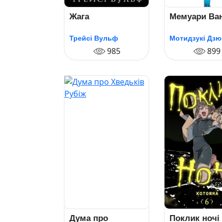
Жага
Мемуари Ван
Трейсі Вульф
Мотидзукі Дзю
985
899
Дума про
Поклик ночі