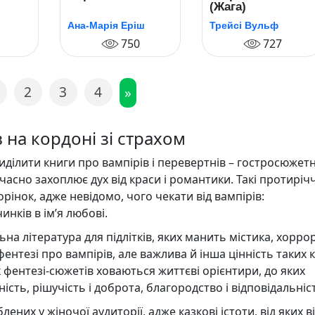
(Жага)
Ана-Марія Еріш
Трейсі Вульф
750
727
2
3
4
»
 на кордоні зі страхом
иділити книги про вампірів і перевертнів – гостросюжетн
ночасно захоплює дух від краси і романтики. Такі протиріч
рінок, адже невідомо, чого чекати від вампірів:
нків в ім’я любові.
на література для підлітків, яких манить містика, хоррор
фентезі про вампірів, але важлива й інша цінність таких к
фентезі-сюжетів ховаються життєві орієнтири, до яких
аність, рішучість і доброта, благородство і відповідальніс
ених у жіночої аудиторії, адже казкові істоти, від яких в