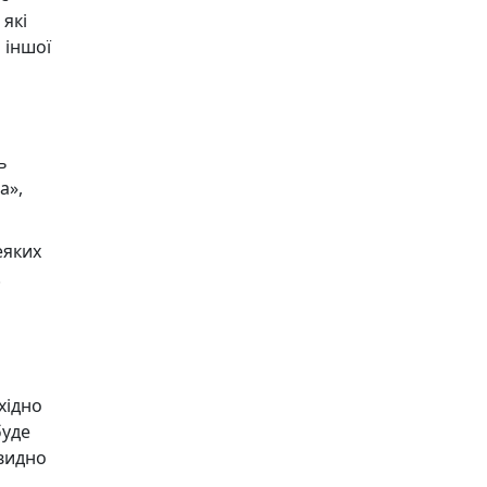
які
 іншої
ь
а»,
еяких
.
хідно
буде
 видно