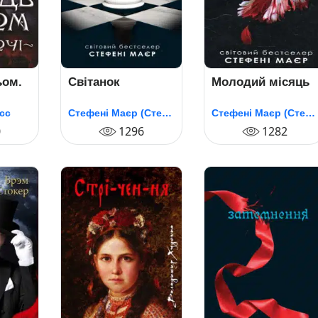
ьом.
Світанок
Молодий місяць
сс
Стефені Маєр (Стефані Майєр)
Стефені Маєр (Стефані Майєр)
0
1296
1282