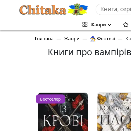
Жанри
Головна
—
Жанри
—
🧙‍♂️ Фентезі
—
Кн
Книги про вампірів
Бестселер