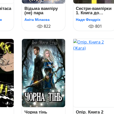
ітаса
Відьма вампіру
Сестри-вампірки
(не) пара
1. Книга до
фільму
н
Аніта Мілаєва
Надя Фендріх
822
801
Чорна тінь
Опір. Книга 2