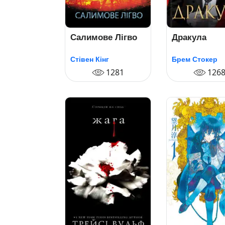
Салимове Лігво
Дракула
Стівен Кінг
Брем Стокер
1281
126