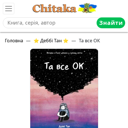
Знайти
Головна
—
⭐ Деббі Тан ⭐
—
Та все ОК