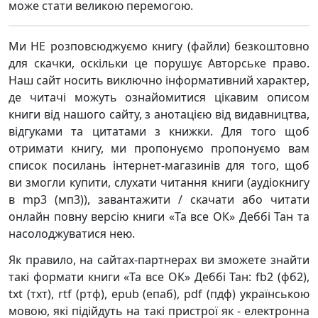
може стати великою перемогою.
Ми НЕ розповсюджуємо книгу (файли) безкоштовно
для скачки, оскільки це порушує Авторське право.
Наш сайт носить виключно інформативний характер,
де читачі можуть ознайомитися цікавим описом
книги від нашого сайту, з анотацією від видавництва,
відгуками та цитатами з книжки. Для того щоб
отримати книгу, ми пропонуємо пропонуємо вам
список посилань інтернет-магазинів для того, щоб
ви змогли купити, слухати читання книги (аудіокнигу
в mp3 (мп3)), завантажити / скачати або читати
онлайн повну версію книги «Та все ОК» Деббі Тан та
насолоджуватися нею.
Як правило, на сайтах-партнерах ви зможете знайти
такі формати книги «Та все ОК» Деббі Тан: fb2 (фб2),
txt (тхт), rtf (ртф), epub (епаб), pdf (пдф) українською
мовою, які підійдуть на такі пристрої як - електронна