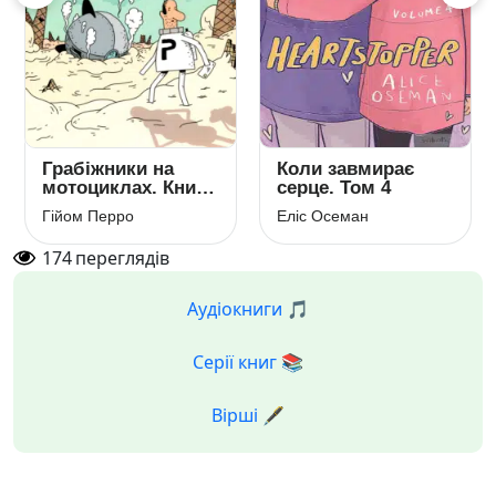
Грабіжники на
Коли завмирає
мотоциклах. Книга
серце. Том 4
2
Гійом Перро
Еліс Осеман
174
переглядів
Аудіокниги 🎵
Серії книг 📚
Вірші 🖋️