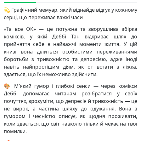
💫
Графічний мемуар, який віднайде відгук у кожному
серці, що переживає важкі часи
«Та все ОК» — це потужна та зворушлива збірка
коміксів, у якій Деббі Тан відкриває шлях до
прийняття себе в найважчі моменти життя. У цій
книзі вона ділиться особистими переживаннями
боротьби з тривожністю та депресією, адже іноді
навіть найпростішим діям, як от встати з ліжка,
здається, що їх неможливо здійснити.
🎨 М’який гумор і глибокі сенси — через комікси
Деббі допомагає читачам розібратися у своїх
почуттях, зрозуміти, що депресія й тривожність — це
не вирок, а частина шляху до одужання. Вона з
гумором і чесністю описує, як щодня проживати,
коли здається, що світ навколо тільки й чекає на твої
помилки.