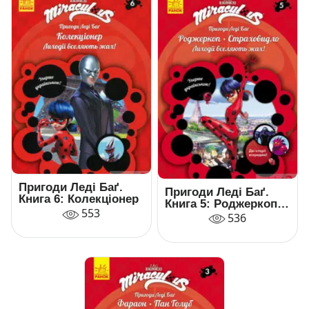
Пригоди Леді Баґ.
Пригоди Леді Баґ.
Книга 6: Колекціонер
Книга 5: Роджеркоп.
553
Страховидло
536