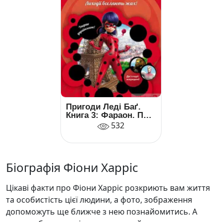
Пригоди Леді Баґ.
Книга 3: Фараон. Пан
Голуб
532
Біографія Фіони Харріс
Цікаві факти про Фіони Харріс розкриють вам життя
та особистість цієї людини, а фото, зображення
допоможуть ще ближче з нею познайомитись. А