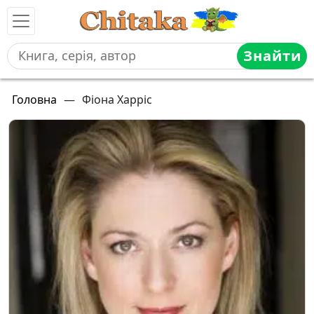
Знайти
Головна
—
Фіона Харріс