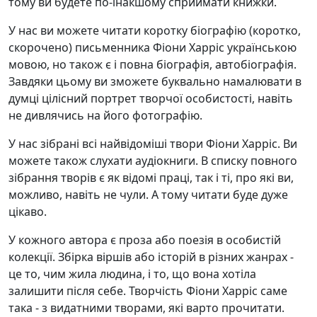
тому ви будете по-інакшому сприймати книжки.
У нас ви можете читати коротку біографію (коротко,
скорочено) письменника Фіони Харріс українською
мовою, но також є і повна біографія, автобіографія.
Завдяки цьому ви зможете буквально намалювати в
думці цілісний портрет творчої особистості, навіть
не дивлячись на його фотографію.
У нас зібрані всі найвідоміші твори Фіони Харріс. Ви
можете також слухати аудіокниги. В списку повного
зібрання творів є як відомі праці, так і ті, про які ви,
можливо, навіть не чули. А тому читати буде дуже
цікаво.
У кожного автора є проза або поезія в особистій
колекції. Збірка віршів або історій в різних жанрах -
це то, чим жила людина, і то, що вона хотіла
залишити після себе. Творчість Фіони Харріс саме
така - з видатними творами, які варто прочитати.