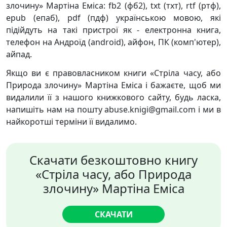
злочину» Мартіна Еміса: fb2 (фб2), txt (тхт), rtf (ртф),
epub (епаб), pdf (пдф) українською мовою, які
підійдуть на такі пристрої як - електронна книга,
телефон на Андроїд (android), айфон, ПК (комп'ютер),
айпад.
Якщо ви є правовласником книги «Стріла часу, або
Природа злочину» Мартіна Еміса і бажаєте, щоб ми
видалили її з нашого книжкового сайту, будь ласка,
напишіть нам на пошту abuse.knigi@gmail.com і ми в
найкоротші терміни її видалимо.
Скачати безкоштовно книгу
«Стріла часу, або Природа
злочину» Мартіна Еміса
СКАЧАТИ