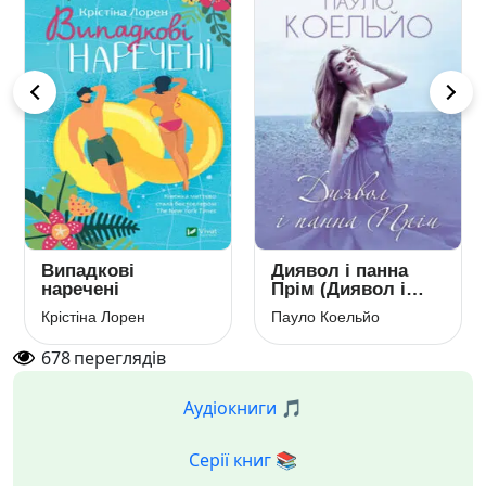
Випадкові
Диявол і панна
наречені
Прім (Диявол і
сеньйорита Прим)
Крістіна Лорен
Пауло Коельйо
678
переглядів
Аудіокниги 🎵
Серії книг 📚