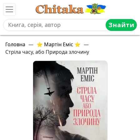
Знайти
Головна
—
⭐ Мартін Еміс ⭐
—
Стріла часу, або Природа злочину