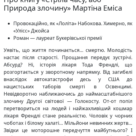
Природа злочину» Мартіна Еміса
Провокаційно, як «Лоліта» Набокова. Химерно, як
«Улісс» Джойса
Роман — лауреат Букерівської премії
Уявіть, що життя починається… смертю. Молодість
настає після старості. Прощання передує зустрічі.
Абсурд? Ні, історія лікаря Тода Френдлі, що
розгортається у зворотному напрямку. Від загибелі
внаслідок автокатастрофи десь у США до
нацистських таборів смерті в Освенцимі.
Невідворотно наближаючись до наймасштабнішого
злочину Другої світової — Голокосту. От-от попіл
перетвориться на людей і найжахливіший кошмар
лікаря Френдлі стане реальністю. Чоловік у чорних
чоботах і білому халаті… Мільйони невинних жертв…
Звідки це моторошне передчуття майбутнього? І