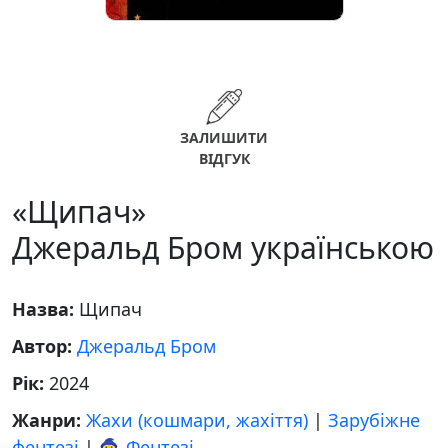
ЗАЛИШИТИ
ВІДГУК
«Щипач»
Джеральд Бром українською
Назва:
Щипач
Автор:
Джеральд Бром
Рік:
2024
Жанри:
Жахи (кошмари, жахіття)
|
Зарубіжне
фентезі
|
🧙‍♂️ Фентезі