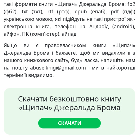
такі формати книги «Щипач» Джеральда Брома: fb2
(фб2), txt (тхт), rtf (ртф), epub (епаб), pdf (пдф)
українською мовою, які підійдуть на такі пристрої як -
електронна книга, телефон на Андроїд (android),
айфон, ПК (комп'ютер), айпад.
Якщо ви є правовласником книги «Щипач»
Джеральда Брома і бажаєте, щоб ми видалили її з
нашого книжкового сайту, будь ласка, напишіть нам
на пошту abuse.knigi@gmail.com і ми в найкоротші
терміни її видалимо.
Скачати безкоштовно книгу
«Щипач» Джеральда Брома
СКАЧАТИ