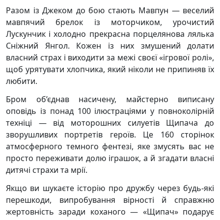
Разом із Джеком до бою стають Мавпун — веселий
мавпячий брелок із моторчиком, урочистий
Лускунчик і холодно прекрасна порцелянова лялька
Сніжний Янгол. Кожен із них змушений долати
власний страх і виходити за межі своєї «ігрової ролі»,
щоб урятувати хлопчика, який ніколи не припиняв їх
любити.
Бром об’єднав насичену, майстерно виписану
оповідь із понад 100 ілюстраціями у повноколірній
техніці — від моторошних силуетів Щипача до
зворушливих портретів героїв. Це 160 сторінок
атмосферного темного фентезі, яке змусять вас не
просто переживати долю іграшок, а й згадати власні
дитячі страхи та мрії.
Якщо ви шукаєте історію про дружбу через будь-які
перешкоди, випробування вірності й справжню
жертовність заради коханого — «Щипач» подарує