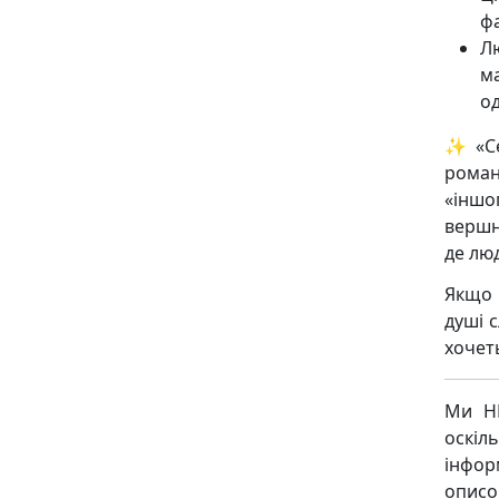
ф
Л
м
о
✨ «Се
роман
«іншо
вершн
де люд
Якщо 
душі с
хочет
Ми НЕ
оскіл
інфор
описо