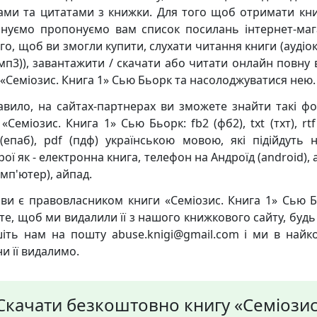
ками та цитатами з книжки. Для того щоб отримати кни
нуємо пропонуємо вам список посилань інтернет-маг
го, щоб ви змогли купити, слухати читання книги (аудіо
мп3)), завантажити / скачати або читати онлайн повну 
 «Семіозис. Книга 1» Сью Бьорк та насолоджуватися нею.
авило, на сайтах-партнерах ви зможете знайти такі ф
«Семіозис. Книга 1» Сью Бьорк: fb2 (фб2), txt (тхт), rtf
(епаб), pdf (пдф) українською мовою, які підійдуть н
ої як - електронна книга, телефон на Андроїд (android),
мп'ютер), айпад.
ви є правовласником книги «Семіозис. Книга 1» Сью Б
те, щоб ми видалили її з нашого книжкового сайту, будь 
іть нам на пошту abuse.knigi@gmail.com і ми в найк
и її видалимо.
Скачати безкоштовно книгу «Семіозис