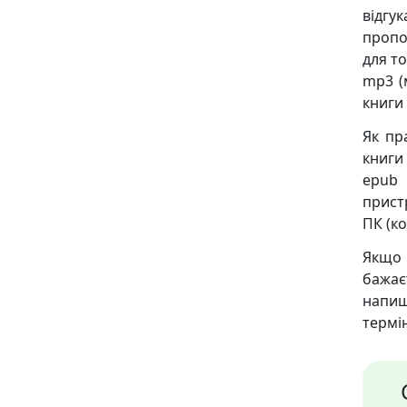
відгу
пропо
для то
mp3 (
книги
Як пр
книги 
epub 
пристр
ПК (ко
Якщо 
бажає
напиш
термін