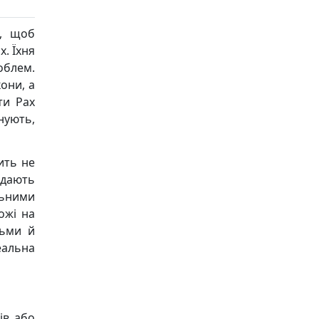
ю, щоб
x. Їхня
облем.
они, а
ти Pax
нують,
ить не
адають
льними
ожі на
дьми й
еальна
дів або