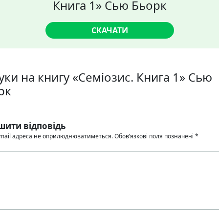
Книга 1» Сью Бьорк
СКАЧАТИ
уки на книгу «Семіозис. Книга 1» Сью
рк
шити відповідь
mail адреса не оприлюднюватиметься.
Обов’язкові поля позначені
*