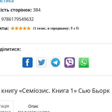
астика
ість сторінок:
384
:
9786179549632
ити:
(
1
голос, в середньому:
5
з 5)
ділитися:
 книгу «Семіозис. Книга 1» Сью Бьорк
тація
Опис