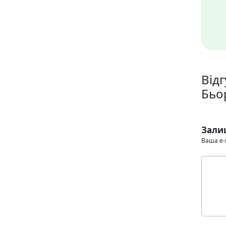
Відг
Бьо
Зали
Ваша e-