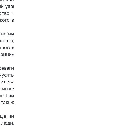
й уяві
ство +
акого в
своїми
орожі,
ншого»
арини»
реваги
усять
иття».
и може
? І чи
такі ж
ців чи
 люди,