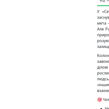
від 
У «Се
заснув
мета 
Але P
приро
розум
захищ
Колон
завою
ділов
росли
людсь
«інши
взаєм
🎯 Чо
Не