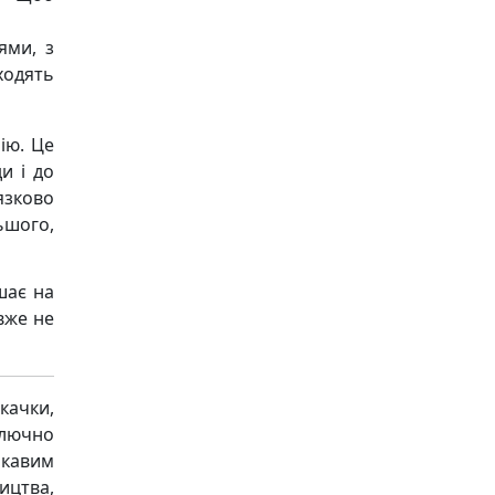
ями, з
одять
ію. Це
и і до
язково
ьшого,
шає на
 вже не
качки,
ключно
ікавим
ицтва,