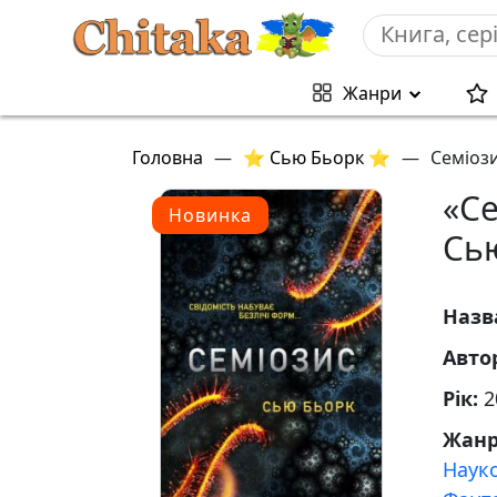
Жанри
Головна
—
⭐ Сью Бьорк ⭐
—
Семіози
«Се
Новинка
Сь
Назв
Авто
Рік:
2
Жан
Наук