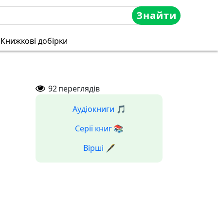
Знайти
Книжкові добірки
92
переглядів
Аудіокниги 🎵
Серії книг 📚
Вірші 🖋️
|