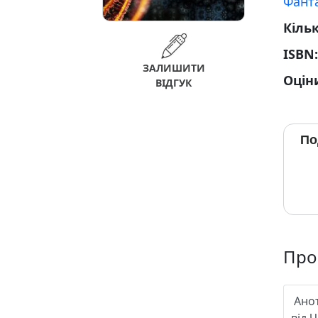
Фант
Кільк
ISBN
ЗАЛИШИТИ
Оцін
ВІДГУК
По
Про
Ано