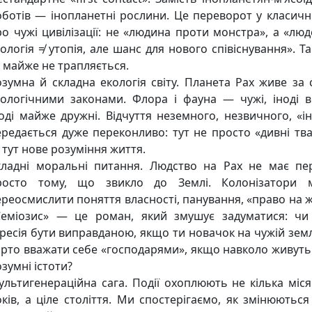
оботів — інопланетні рослини. Це переворот у класичні
о чужі цивілізації: не «людина проти монстра», а «люд
ологія ≠ утопія, але шанс для нового співіснування». Т
 майже не трапляється.
озумна й складна екологія світу. Планета Pax живе за 
кологічними законами. Флора і фауна — чужі, іноді в
ноді майже дружні. Відчуття неземного, незвичного, «і
ередається дуже переконливо: тут не просто «дивні тв
тут нове розуміння життя.
кладні моральні питання. Людство на Pax не має пе
росто тому, що звикло до Землі. Колонізатори м
реосмислити поняття власності, панування, «право на ж
Семіозис» — це роман, який змушує задуматися: ч
ресія бути виправданою, якщо ти новачок на чужій землі
арто вважати себе «господарями», якщо навколо живуть 
зумні істоти?
ультигенераційна сага. Події охоплюють не кілька міся
ків, а ціле століття. Ми спостерігаємо, як змінюються