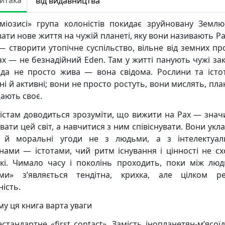
Читака
від видавництва
міозисі» група колоністів покидає зруйновану Земл
ати нове життя на чужій планеті, яку вони називають Pa
— створити утопічне суспільство, вільне від земних пр
ax — не безнадійний Eden. Там у житті панують чужі зак
да не просто жива — вона свідома. Рослини та істо
ні й активні; вони не просто ростуть, вони мислять, пла
ають своє.
істам доводиться зрозуміти, що вижити на Pax — знач
вати цей світ, а навчитися з ним співіснувати. Вони укл
і й моральні угоди не з людьми, а з інтелектуа
нами — істотами, чий ритм існування і цінності не сх
кі. Чимало часу і поколінь проходить, поки між лю
ми» з’являється тендітна, крихка, але цілком р
ність.
му ця книга варта уваги
стандартне «first contact». Замість інопланетян-м’ясої