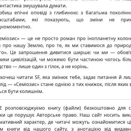
антастика змушувала думати.
юбиш епічні оповіді з глибиною: з багатьма поколінн
асштабами, які показують, що зміни не прих
дномоментно.
міозис» — це не просто роман про інопланетну колон
 про нашу Землю, про те, як ми ставимося до природ
го». Це запрошення дивитися ширше: чи ми — обов’
ики цивілізацій, чи можемо бути частиною чогось біл
ство — лише один з гілок, а не корінь.
хочеш читати SF, яка змінює тебе, задає питання й ли
лід — «Семіозис» стане однією з тих книжок, після яких
ься бути колишнім.
 розповсюджуємо книгу (файли) безкоштовно для с
ьки це порушує Авторське право. Наш сайт носить ви
мативний характер, де читачі можуть ознайомитися ц
м книги від нашого сайту, з анотацією від видавн