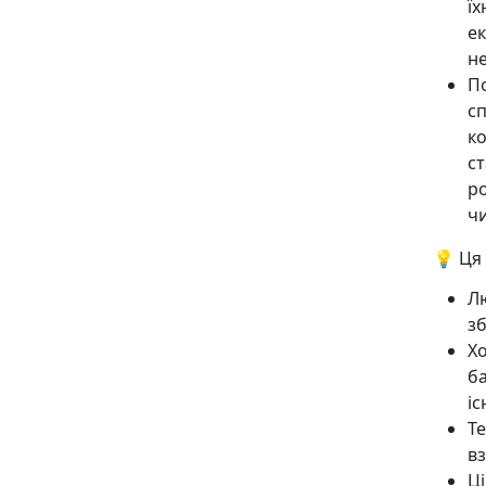
ї
ек
н
П
с
к
ст
р
ч
💡 Ця
Л
з
Х
б
іс
Те
в
Ц