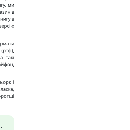
гу, ми
азинів
книгу в
версію
ормати
 (ртф),
а такі
 айфон,
ьорк і
ласка,
оротші
.