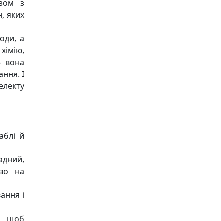
азом з
н, яких
оди, а
хімію,
— вона
ання. І
електу
аблі й
адний,
во на
вання і
ш, щоб