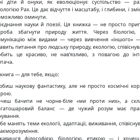
хні діти й онуки, як еволюціонує суспільство — р
ологією Pax. Це дає відчуття і масштабу, і глибини, і змі
еможливо оминути.
оєднання науки й поезії. Ця книжка — не просто приг
проба збагнути природу життя. Через біологію, 
омунікацію між видами — через вивчення «іншого» 
авить питання про людську природу, екологію, співіснув
обить це красиво, не нав’язливо, з повагою до інт
итача.
 книга — для тебе, якщо:
юбиш наукову фантастику, але не просто космічні кор
брою.
очеш бачити не чорне-біле «ми проти них», а скл
агатошаровий баланс — де чужий розум має пра
нування.
бе манять теми екології, адаптації, виживання, співісну
заєморозуміння.
ікавишся філософією, біологією, етикою — і хоче