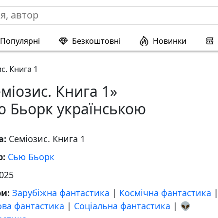
Популярні
Безкоштовні
Новинки
с. Книга 1
міозис. Книга 1»
ю Бьорк українською
а:
Семіозис. Книга 1
р:
Сью Бьорк
025
ри:
Зарубіжна фантастика
|
Космічна фантастика
ова фантастика
|
Соціальна фантастика
|
👽