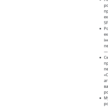
р
пр
ек
SF
Р
е
і
п
— 
С
п
пе
«
аг
в
ро
М
ро