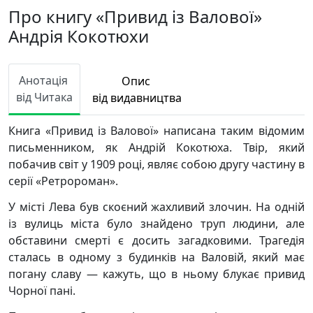
Про книгу «Привид із Валової»
Андрія Кокотюхи
Анотація
Опис
від Читака
від видавництва
Книга «Привид із Валової» написана таким відомим
письменником, як Андрій Кокотюха. Твір, який
побачив світ у 1909 році, являє собою другу частину в
серії «Ретророман».
У місті Лева був скоєний жахливий злочин. На одній
із вулиць міста було знайдено труп людини, але
обставини смерті є досить загадковими. Трагедія
сталась в одному з будинків на Валовій, який має
погану славу — кажуть, що в ньому блукає привид
Чорної пані.