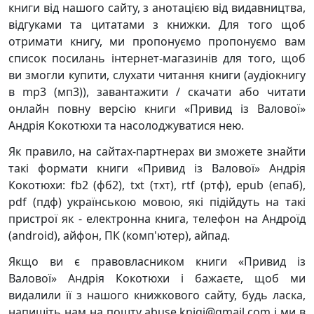
книги від нашого сайту, з анотацією від видавництва,
відгуками та цитатами з книжки. Для того щоб
отримати книгу, ми пропонуємо пропонуємо вам
список посилань інтернет-магазинів для того, щоб
ви змогли купити, слухати читання книги (аудіокнигу
в mp3 (мп3)), завантажити / скачати або читати
онлайн повну версію книги «Привид із Валової»
Андрія Кокотюхи та насолоджуватися нею.
Як правило, на сайтах-партнерах ви зможете знайти
такі формати книги «Привид із Валової» Андрія
Кокотюхи: fb2 (фб2), txt (тхт), rtf (ртф), epub (епаб),
pdf (пдф) українською мовою, які підійдуть на такі
пристрої як - електронна книга, телефон на Андроїд
(android), айфон, ПК (комп'ютер), айпад.
Якщо ви є правовласником книги «Привид із
Валової» Андрія Кокотюхи і бажаєте, щоб ми
видалили її з нашого книжкового сайту, будь ласка,
напишіть нам на пошту abuse.knigi@gmail.com і ми в