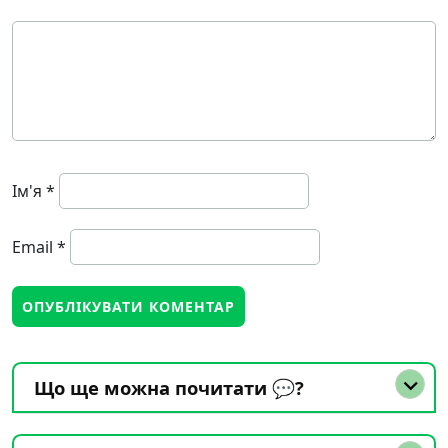
Ім'я
*
Email
*
Що ще можна почитати 💬?