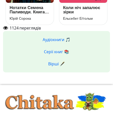
Нотатки Семена
Коли ніч запалює
Паливоди. Книга 1.
зірки
Куля для
Юрій Сорока
Ельсебет Еґгольм
вовкулаки
1124
переглядів
Аудіокниги 🎵
Серії книг 📚
Вірші 🖋️