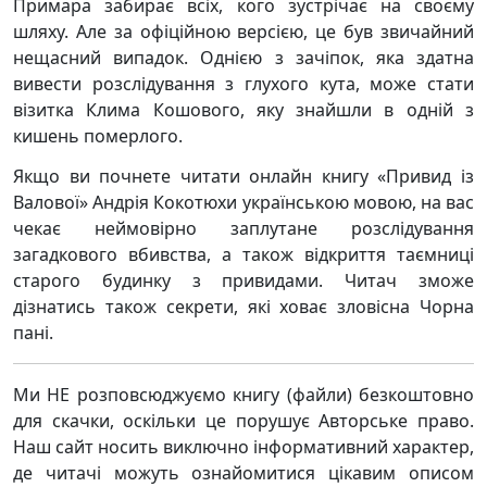
Примара забирає всіх, кого зустрічає на своєму
шляху. Але за офіційною версією, це був звичайний
нещасний випадок. Однією з зачіпок, яка здатна
вивести розслідування з глухого кута, може стати
візитка Клима Кошового, яку знайшли в одній з
кишень померлого.
Якщо ви почнете читати онлайн книгу «Привид із
Валової» Андрія Кокотюхи українською мовою, на вас
чекає неймовірно заплутане розслідування
загадкового вбивства, а також відкриття таємниці
старого будинку з привидами. Читач зможе
дізнатись також секрети, які ховає зловісна Чорна
пані.
Ми НЕ розповсюджуємо книгу (файли) безкоштовно
для скачки, оскільки це порушує Авторське право.
Наш сайт носить виключно інформативний характер,
де читачі можуть ознайомитися цікавим описом