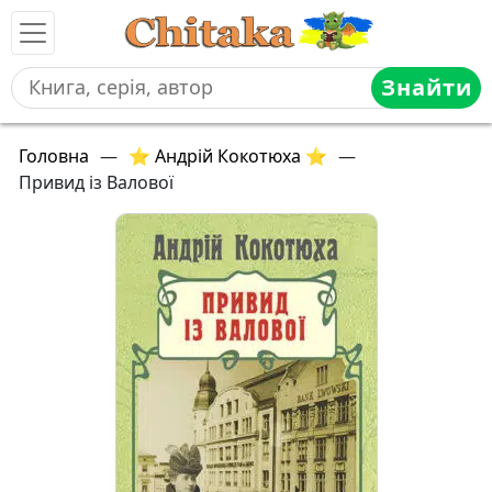
Знайти
Головна
—
⭐ Андрій Кокотюха ⭐
—
Привид із Валової