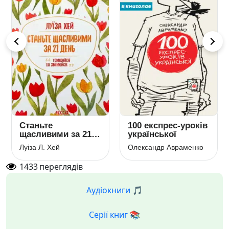
Станьте
100 експрес-уроків
щасливими за 21
української
день
Луіза Л. Хей
Олександр Авраменко
1433
переглядів
Аудіокниги 🎵
Серії книг 📚