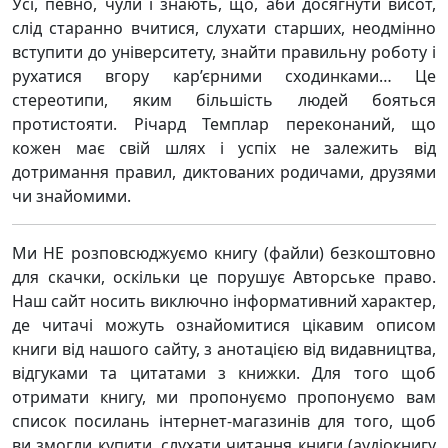
Усі, певно, чули і знають, що, аби досягнути висот,
слід старанно вчитися, слухати старших, неодмінно
вступити до університету, знайти правильну роботу і
рухатися вгору кар’єрними сходинками… Це
стереотипи, яким більшість людей бояться
протистояти. Річард Темплар переконаний, що
кожен має свій шлях і успіх не залежить від
дотримання правил, диктованих родичами, друзями
чи знайомими.
Ми НЕ розповсюджуємо книгу (файли) безкоштовно
для скачки, оскільки це порушує Авторське право.
Наш сайт носить виключно інформативний характер,
де читачі можуть ознайомитися цікавим описом
книги від нашого сайту, з анотацією від видавництва,
відгуками та цитатами з книжки. Для того щоб
отримати книгу, ми пропонуємо пропонуємо вам
список посилань інтернет-магазинів для того, щоб
ви змогли купити, слухати читання книги (аудіокнигу