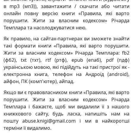
в mp3 (мп3)), завантажити / скачати або читати
онлайн повну версію книги «Правила, які варто
порушити. Жити за власним кодексом» Річарда
Темплара та насолоджуватися нею.
Як правило, на сайтах-партнерах ви зможете знайти
такі формати книги «Правила, які варто порушити.
Жити за власним кодексом» Річарда Темплара: fb2
(фб2), txt (тхт), rtf (ртф), epub (епаб), pdf (пдф)
українською мовою, які підійдуть на такі пристрої як -
електронна книга, телефон на Андроїд (android),
айфон, ПК (комп'ютер), айпад.
Якщо ви є правовласником книги «Правила, які варто
порушити. Жити за власним кодексом» Річарда
Темплара і бажаєте, щоб ми видалили її з нашого
книжкового сайту, будь ласка, напишіть нам на
пошту abuse.knigi@gmail.com і ми в найкоротші
терміни її видалимо.