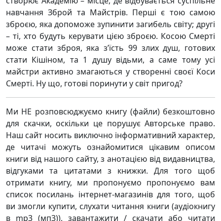
створює Академію – місце, де відбувається суспільне
навчання Зброй та Майстрів. Перші є тою самою
зброєю, яка допоможе зупинити загибель світу; другі
– ті, хто будуть керувати цією зброєю. Косою Смерті
може стати зброя, яка з’їсть 99 злих душ, готових
стати Кішіном, та 1 душу відьми, а саме тому усі
майстри активно змагаються у створенні своєї Коси
Смерті. Ну що, готові поринути у світ пригод?
Ми НЕ розповсюджуємо книгу (файли) безкоштовно
для скачки, оскільки це порушує Авторське право.
Наш сайт носить виключно інформативний характер,
де читачі можуть ознайомитися цікавим описом
книги від нашого сайту, з анотацією від видавництва,
відгуками та цитатами з книжки. Для того щоб
отримати книгу, ми пропонуємо пропонуємо вам
список посилань інтернет-магазинів для того, щоб
ви змогли купити, слухати читання книги (аудіокнигу
в mp3 (мп3)), завантажити / скачати або читати