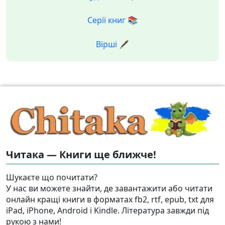
Серії книг 📚
Вірші 🖋️
Читака — Книги ще ближче!
Шукаєте що почитати?
У нас ви можете знайти, де завантажити або читати
онлайн кращі книги в форматах fb2, rtf, epub, txt для
iPad, iPhone, Android і Kindle. Література завжди під
рукою з нами!