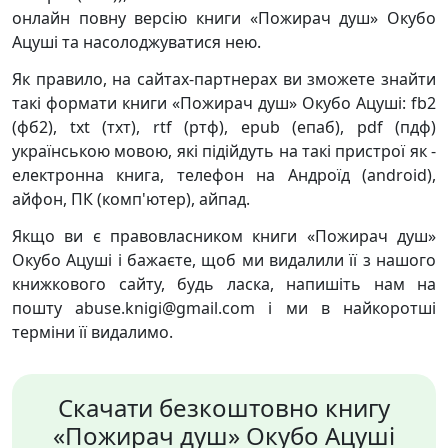
онлайн повну версію книги «Пожирач душ» Окубо
Ацуші та насолоджуватися нею.
Як правило, на сайтах-партнерах ви зможете знайти
такі формати книги «Пожирач душ» Окубо Ацуші: fb2
(фб2), txt (тхт), rtf (ртф), epub (епаб), pdf (пдф)
українською мовою, які підійдуть на такі пристрої як -
електронна книга, телефон на Андроїд (android),
айфон, ПК (комп'ютер), айпад.
Якщо ви є правовласником книги «Пожирач душ»
Окубо Ацуші і бажаєте, щоб ми видалили її з нашого
книжкового сайту, будь ласка, напишіть нам на
пошту abuse.knigi@gmail.com і ми в найкоротші
терміни її видалимо.
Скачати безкоштовно книгу
«Пожирач душ» Окубо Ацуші