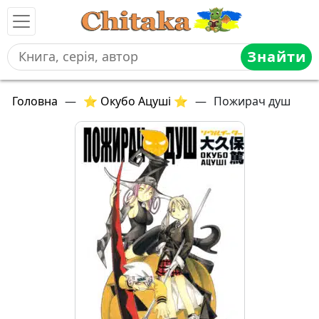
Знайти
Головна
—
⭐ Окубо Ацуші ⭐
—
Пожирач душ