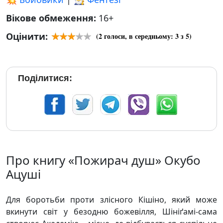
Вікове обмеження:
16+
Оцінити:
(
2
голоси, в середньому:
3
з 5)
Поділитися:
Про книгу «Пожирач душ» Окубо
Ацуші
Для боротьби проти злісного Кішіно, який може
вкинути світ у безодню божевілля, Шініґамі-сама