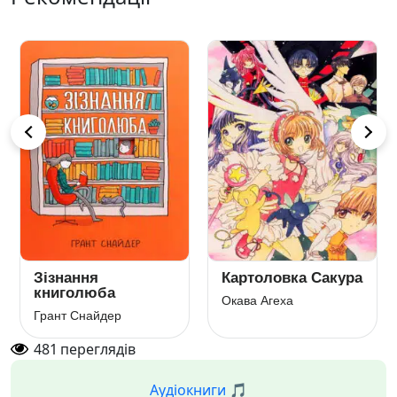
Зізнання
Картоловка Сакура
книголюба
Окава Агеха
Грант Снайдер
481
переглядів
Аудіокниги 🎵