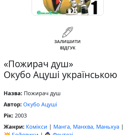
ЗАЛИШИТИ
ВІДГУК
«Пожирач душ»
Окубо Ацуші українською
Назва:
Пожирач душ
Автор:
Окубо Ацуші
Рік:
2003
Жанри:
Комікси
|
Манга, Манхва, Маньхуа
|
💥 Бойовики
|
🧙‍♂️ Фентезі