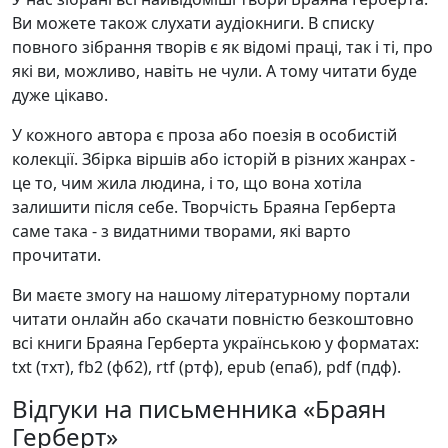
Ви можете також слухати аудіокниги. В списку
повного зібрання творів є як відомі праці, так і ті, про
які ви, можливо, навіть не чули. А тому читати буде
дуже цікаво.
У кожного автора є проза або поезія в особистій
колекції. Збірка віршів або історій в різних жанрах -
це то, чим жила людина, і то, що вона хотіла
залишити після себе. Творчість Браяна Герберта
саме така - з видатними творами, які варто
прочитати.
Ви маєте змогу на нашому літературному портали
читати онлайн або скачати повністю безкоштовно
всі книги Браяна Герберта українською у форматах:
txt (тхт), fb2 (фб2), rtf (ртф), epub (епаб), pdf (пдф).
Відгуки на письменника «Браян
Герберт»