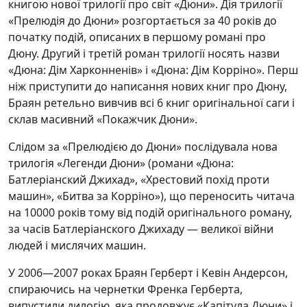
книгою нової трилогії про світ «Дюни». Дія трилогії
«Прелюдія до Дюни» розгортається за 40 років до
початку подій, описаних в першому романі про
Дюну. Другий і третій роман трилогії носять назви
«Дюна: Дім Харконненів» і «Дюна: Дім Корріно». Перш
ніж приступити до написання нових книг про Дюну,
Браян ретельно вивчив всі 6 книг оригінальної саги і
склав масивний «Покажчик Дюни».
Слідом за «Прелюдією до Дюни» послідувала нова
трилогія «Легенди Дюни» (романи «Дюна:
Батлеріанский Джихад», «Хрестовий похід проти
машин», «Битва за Корріно»), що переносить читача
на 10000 років тому від подій оригінального роману,
за часів Батлеріанского Джихаду — великої війни
людей і мислячих машин.
У 2006—2007 роках Браян Герберт і Кевін Андерсон,
спираючись на чернетки Френка Герберта,
випустили дилогію, яка продовжує «Капітула Дюни» і