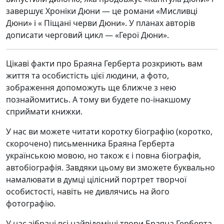
завершує Хроніки Дюни — це романи «Мисливці
Дюни» і « Піщані черви Дюни». У планах авторів
дописати черговий цикл — «Герої Дюни».
Цікаві факти про Браяна Герберта розкриють вам
життя та особистість цієї людини, а фото,
зображення допоможуть ще ближче з нею
познайомитись. А тому ви будете по-інакшому
сприймати книжки.
У нас ви можете читати коротку біографію (коротко,
скорочено) письменника Браяна Герберта
українською мовою, но також є і повна біографія,
автобіографія. Завдяки цьому ви зможете буквально
намалювати в думці цілісний портрет творчої
особистості, навіть не дивлячись на його
фотографію.
У нас зібрані всі найвідоміші твори Браяна Герберта.