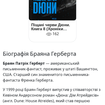
Піщані черви Дюни.
Книга 8 (Хроніки
Дюни)
162
Біографія Браяна Герберта
Браян Патрік Герберт
— американський
письменник-фантаст, проживає у штаті Вашингтон,
США. Старший син знаменитого письменника-
фантаста Френка Герберта.
У 1999 році Браян Герберт випустив у співавторстві з
Кевіном Андерсоном роман «Дюна: Дім Атрейдесів»
(англ. Dune: House Atreides), який став першою