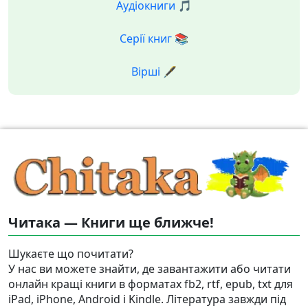
Аудіокниги 🎵
Серії книг 📚
Вірші 🖋️
Читака — Книги ще ближче!
Шукаєте що почитати?
У нас ви можете знайти, де завантажити або читати
онлайн кращі книги в форматах fb2, rtf, epub, txt для
iPad, iPhone, Android і Kindle. Література завжди під