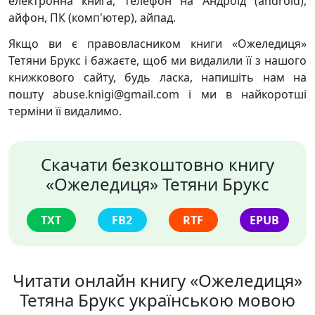
електронна книга, телефон на Андроїд (android),
айфон, ПК (комп'ютер), айпад.
Якщо ви є правовласником книги «Ожеледиця»
Тетяни Брукс і бажаєте, щоб ми видалили її з нашого
книжкового сайту, будь ласка, напишіть нам на
пошту abuse.knigi@gmail.com і ми в найкоротші
терміни її видалимо.
Скачати безкоштовно книгу
«Ожеледиця» Тетяни Брукс
TXT
FB2
RTF
EPUB
Читати онлайн книгу «Ожеледиця»
Тетяна Брукс українською мовою