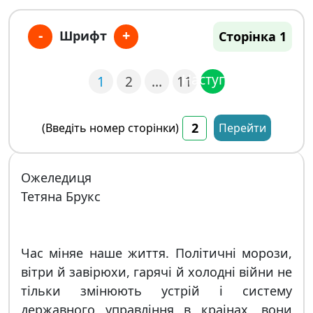
-
+
Шрифт
Сторінка 1
Наступна
1
2
…
11
(Введіть номер сторінки)
Перейти
Ожеледиця
Тетяна Брукс
Час мiняе наше життя. Полiтичнi морози,
вiтри й завiрюхи, гарячi й холоднi вiйни не
тiльки змiнюють устрiй i систему
державного управлiння в краiнах, вони