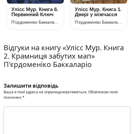
Улісс Мур. Книга 6.
Улісс Мур. Книга 1.
Первинний Ключ
Двері у міжчасся
П’єрдоменіко Баккаларіо
П’єрдоменіко Баккаларіо
Відгуки на книгу «Улісс Мур. Книга
2. Крамниця забутих мап»
П'єрдоменіко Баккаларіо
Залишити відповідь
Ваша e-mail адреса не оприлюднюватиметься.
Обов’язкові поля
позначені
*