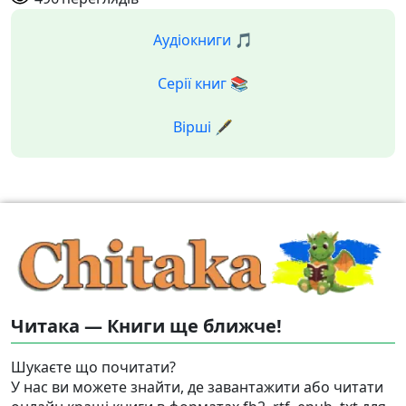
Аудіокниги 🎵
Серії книг 📚
Вірші 🖋️
Читака — Книги ще ближче!
Шукаєте що почитати?
У нас ви можете знайти, де завантажити або читати