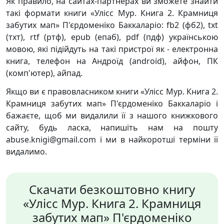
Як правило, на сайтах-партнерах ви зможете знайти
такі формати книги «Улісс Мур. Книга 2. Крамниця
забутих мап» П'єрдоменіко Баккаларіо: fb2 (фб2), txt
(тхт), rtf (ртф), epub (епаб), pdf (пдф) українською
мовою, які підійдуть на такі пристрої як - електронна
книга, телефон на Андроїд (android), айфон, ПК
(комп'ютер), айпад.
Якщо ви є правовласником книги «Улісс Мур. Книга 2.
Крамниця забутих мап» П'єрдоменіко Баккаларіо і
бажаєте, щоб ми видалили її з нашого книжкового
сайту, будь ласка, напишіть нам на пошту
abuse.knigi@gmail.com і ми в найкоротші терміни її
видалимо.
Скачати безкоштовно книгу
«Улісс Мур. Книга 2. Крамниця
забутих мап» П'єрдоменіко