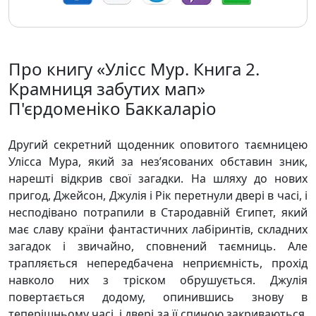
Про книгу «Улісс Мур. Книга 2.
Крамниця забутих мап»
П'єрдоменіко Баккаларіо
Другий секретний щоденник оповитого таємницею
Улісса Мура, який за нез’ясованих обставин зник,
нарешті відкрив свої загадки. На шляху до нових
пригод, Джейсон, Джулія і Рік перетнули двері в часі, і
несподівано потрапили в Стародавній Єгипет, який
має славу країни фантастичних лабіринтів, складних
загадок і звичайно, сповнений таємниць. Але
трапляється непередбачена неприємність, прохід
навколо них з тріском обрушується. Джулія
повертається додому, опинившись знову в
теперішньому часі, і двері за її спиною закриваються,