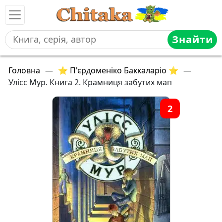
Знайти
Головна
—
⭐ П'єрдоменіко Баккаларіо ⭐
—
Улісс Мур. Книга 2. Крамниця забутих мап
2