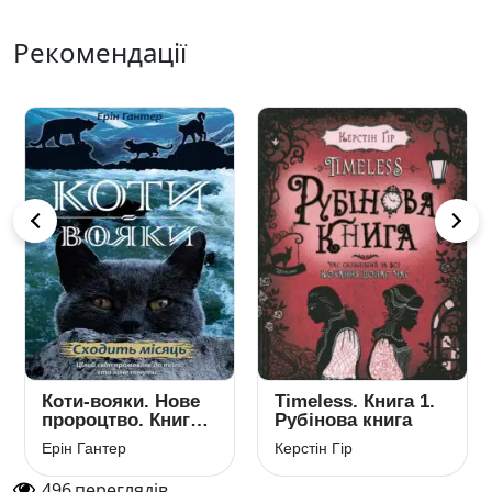
Рекомендації
Коти-вояки. Нове
Timeless. Книга 1.
пророцтво. Книга
Рубінова книга
2. Сходить місяць
Ерін Гантер
Керстін Гір
496
переглядів