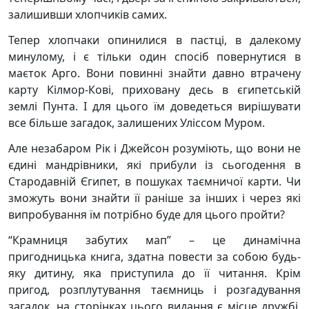
залишивши хлопчиків самих.
Тепер хлопчаки опинилися в пастці, в далекому
минулому, і є тільки один спосіб повернутися в
маєток Арго. Вони повинні знайти давно втрачену
карту Кілмор-Кові, приховану десь в єгипетській
землі Пунта. І для цього їм доведеться вирішувати
все більше загадок, залишених Уліссом Муром.
Але незабаром Рік і Джейсон розуміють, що вони не
єдині мандрівники, які прибули із сьогодення в
Стародавній Єгипет, в пошуках таємничої карти. Чи
зможуть вони знайти її раніше за інших і через які
випробування їм потрібно буде для цього пройти?
“Крамниця забутих мап” – це динамічна
пригодницька книга, здатна повести за собою будь-
яку дитину, яка приступила до її читання. Крім
пригод, розплутування таємниць і розгадування
загадок, на сторінках цього видання є місце дружбі,