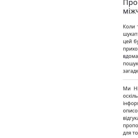
Про 
між
Коли 
шукат
цей б
прихо
вдома
пошук
загадк
Ми НЕ
оскіл
інфор
описо
відгу
пропо
для то