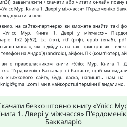
мп3)), завантажити / скачати або читати онлайн повну 
«Улісс Мур. Книга 1. Двері у міжчасся» П'єрдоменіко Бак
солоджуватися нею.
авило, на сайтах-партнерах ви зможете знайти такі ф
 «Улісс Мур. Книга 1. Двері у міжчасся» П'єрдо
аріо: fb2 (фб2), txt (тхт), rtf (ртф), epub (епаб), pd
нською мовою, які підійдуть на такі пристрої як - елек
 телефон на Андроїд (android), айфон, ПК (комп'ютер), ай
ви є правовласником книги «Улісс Мур. Книга 1. Д
сся» П'єрдоменіко Баккаларіо і бажаєте, щоб ми видалил
о книжкового сайту, будь ласка, напишіть нам на
knigi@gmail.com і ми в найкоротші терміни її видалимо.
Скачати безкоштовно книгу «Улісс Мур
нига 1. Двері у міжчасся» П'єрдомені
Баккаларіо