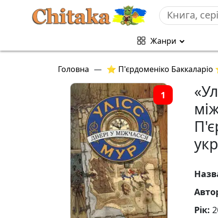
Жанри
Головна
—
⭐ П'єрдоменіко Баккаларіо
«Ул
1
між
П'є
ук
Назв
Авто
Рік:
2