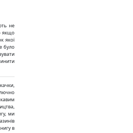
ють не
о якщо
к якої
е було
зувати
чинити
качки,
ключно
ікавим
ицтва,
гу, ми
азинів
книгу в