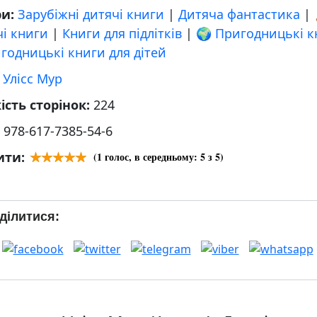
ри:
Зарубіжні дитячі книги
|
Дитяча фантастика
|
і книги
|
Книги для підлітків
|
🌍 Пригодницькі к
годницькі книги для дітей
:
Улісс Мур
ість сторінок:
224
:
978-617-7385-54-6
ити:
(
1
голос, в середньому:
5
з 5)
ділитися: