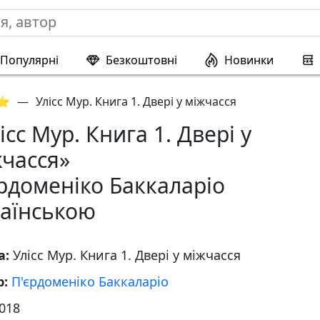
Популярні
Безкоштовні
Новинки
 ⭐
—
Улісс Мур. Книга 1. Двері у міжчасся
ісс Мур. Книга 1. Двері у
часся»
рдоменіко Баккаларіо
раїнською
а:
Улісс Мур. Книга 1. Двері у міжчасся
р:
П'єрдоменіко Баккаларіо
018