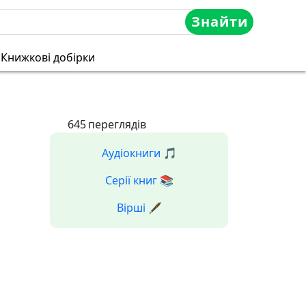
Знайти
Книжкові добірки
645
переглядів
Аудіокниги 🎵
Серії книг 📚
Вірші 🖋️