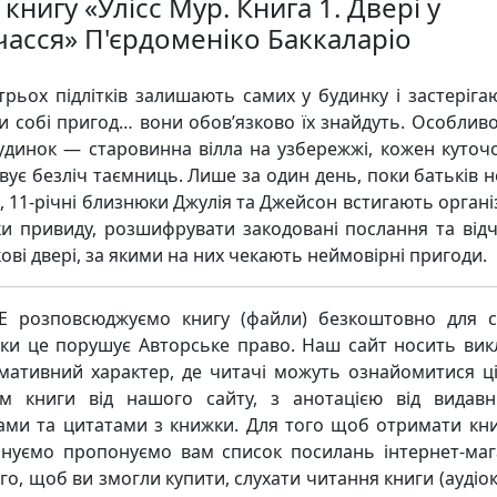
книгу «Улісс Мур. Книга 1. Двері у
часся» П'єрдоменіко Баккаларіо
трьох підлітків залишають самих у будинку і застеріга
и собі пригод… вони обов’язково їх знайдуть. Особлив
удинок — старовинна вілла на узбережжі, кожен куточо
вує безліч таємниць. Лише за один день, поки батьків н
, 11-річні близнюки Джулія та Джейсон встигають органі
и привиду, розшифрувати закодовані послання та від
ові двері, за якими на них чекають неймовірні пригоди.
 розповсюджуємо книгу (файли) безкоштовно для с
ьки це порушує Авторське право. Наш сайт носить ви
мативний характер, де читачі можуть ознайомитися ц
м книги від нашого сайту, з анотацією від видавн
ками та цитатами з книжки. Для того щоб отримати кни
нуємо пропонуємо вам список посилань інтернет-маг
го, щоб ви змогли купити, слухати читання книги (аудіо