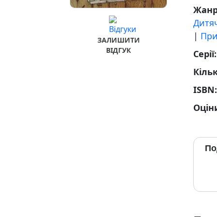
Жан
Дитяч
|
При
ЗАЛИШИТИ
ВІДГУК
Серії
Кільк
ISBN
Оцін
По