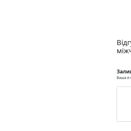
Відг
між
Зали
Ваша e-