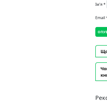
Ім'я
*
Email
Що
Чо
кн
Рек