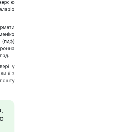
версію
каларіо
ормати
меніко
f (пдф)
тронна
пад.
вері у
и її з
 пошту
.
ко