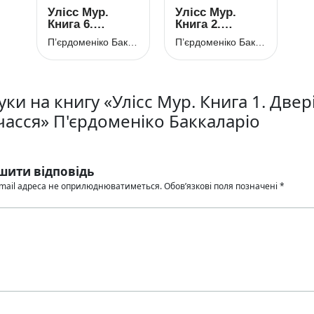
Улісс Мур.
Улісс Мур.
Книга 6.
Книга 2.
Первинний
Крамниця
П’єрдоменіко Баккаларіо
П’єрдоменіко Баккаларіо
Ключ
забутих мап
уки на книгу «Улісс Мур. Книга 1. Двері
часся» П'єрдоменіко Баккаларіо
шити відповідь
mail адреса не оприлюднюватиметься.
Обов’язкові поля позначені
*