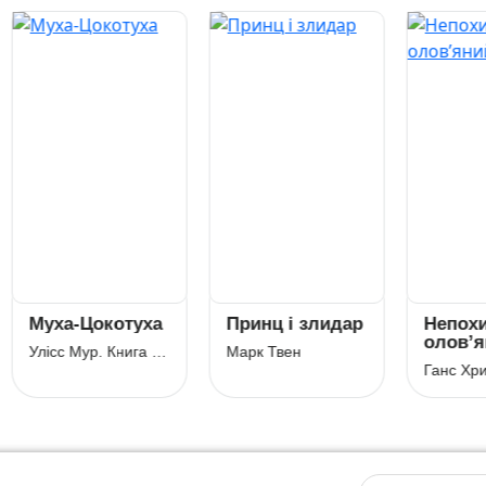
ха-Цокотуха
Принц і злидар
Непохитний
олов’яний
Улісс Мур. Книга 1. Двері у міжчасся
Марк Твен
солдатик