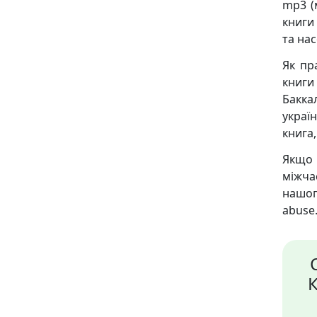
mp3 (
книги 
та на
Як пр
книги
Баккал
украї
книга,
Якщо 
міжча
нашог
abuse.
К