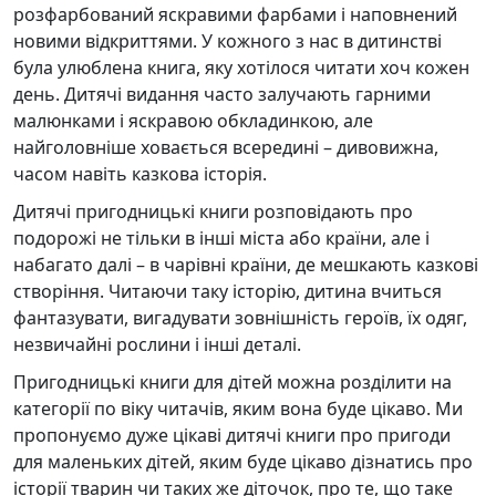
розфарбований яскравими фарбами і наповнений
новими відкриттями. У кожного з нас в дитинстві
була улюблена книга, яку хотілося читати хоч кожен
день. Дитячі видання часто залучають гарними
малюнками і яскравою обкладинкою, але
найголовніше ховається всередині – дивовижна,
часом навіть казкова історія.
Дитячі пригодницькі книги розповідають про
подорожі не тільки в інші міста або країни, але і
набагато далі – в чарівні країни, де мешкають казкові
створіння. Читаючи таку історію, дитина вчиться
фантазувати, вигадувати зовнішність героїв, їх одяг,
незвичайні рослини і інші деталі.
Пригодницькі книги для дітей можна розділити на
категорії по віку читачів, яким вона буде цікаво. Ми
пропонуємо дуже цікаві дитячі книги про пригоди
для маленьких дітей, яким буде цікаво дізнатись про
історії тварин чи таких же діточок, про те, що таке