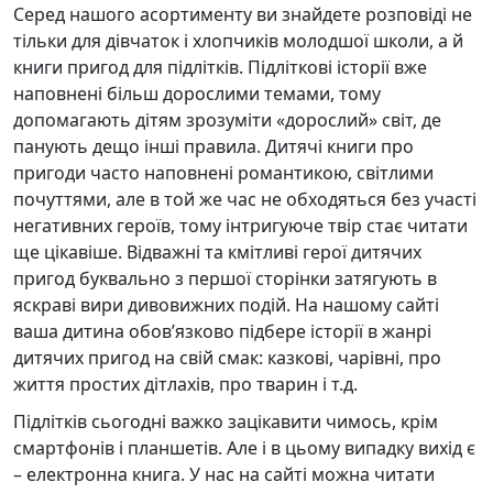
Серед нашого асортименту ви знайдете розповіді не
тільки для дівчаток і хлопчиків молодшої школи, а й
книги пригод для підлітків. Підліткові історії вже
наповнені більш дорослими темами, тому
допомагають дітям зрозуміти «дорослий» світ, де
панують дещо інші правила. Дитячі книги про
пригоди часто наповнені романтикою, світлими
почуттями, але в той же час не обходяться без участі
негативних героїв, тому інтригуюче твір стає читати
ще цікавіше. Відважні та кмітливі герої дитячих
пригод буквально з першої сторінки затягують в
яскраві вири дивовижних подій. На нашому сайті
ваша дитина обов’язково підбере історії в жанрі
дитячих пригод на свій смак: казкові, чарівні, про
життя простих дітлахів, про тварин і т.д.
Підлітків сьогодні важко зацікавити чимось, крім
смартфонів і планшетів. Але і в цьому випадку вихід є
– електронна книга. У нас на сайті можна читати