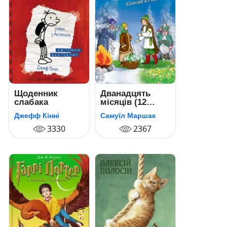
Щоденник
Дванадцять
слабака
місяців (12
місяців)
Джефф Кінні
Самуїл Маршак
3330
2367