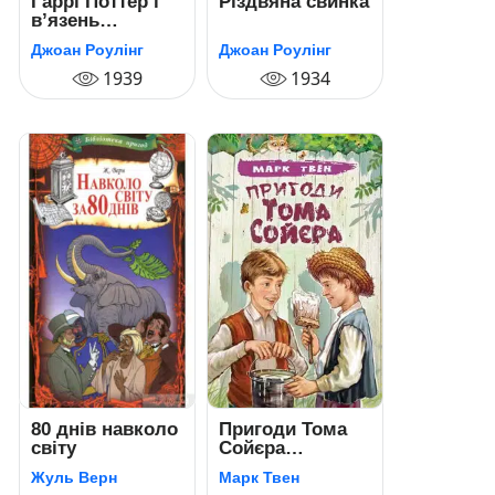
Гаррі Поттер i
Різдвяна свинка
в’язень
Азкабану
Джоан Роулінг
Джоан Роулінг
1939
1934
80 днів навколо
Пригоди Тома
світу
Сойєра
(Походеньки
Жуль Верн
Марк Твен
Тома Сойєра)