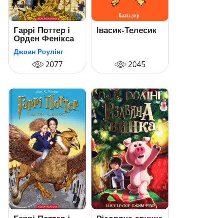
Гаррі Поттер i
Івасик-Телесик
Орден Фенікса
Джоан Роулінг
2077
2045