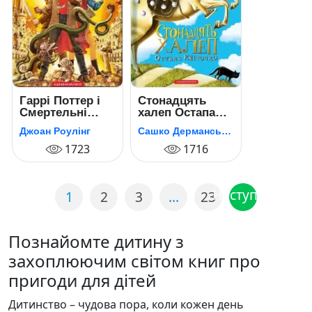
Гаррі Поттер i
Стонадцять
Смертельні
халеп Остапа
реліквії
Квіточки
Джоан Роулінг
Сашко Дерманський
1723
1716
Наступна
1
2
3
…
23
Познайомте дитину з
захоплюючим світом книг про
пригоди для дітей
Дитинство – чудова пора, коли кожен день