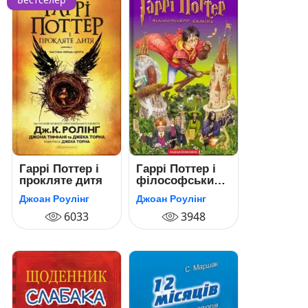
Гаррі Поттер і
Гаррі Поттер і
прокляте дитя
філософський
камінь
Джоан Роулінг
Джоан Роулінг
6033
3948