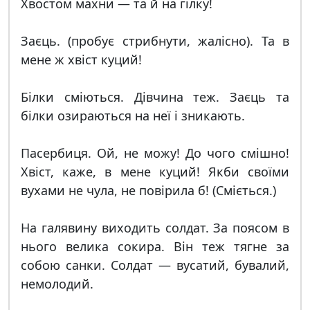
Хвостом махни — та й на гілку!
Заєць. (пробує стрибнути, жалісно). Та в
мене ж хвіст куций!
Білки сміються. Дівчина теж. Заєць та
білки озираються на неї і зникають.
Пасербиця. Ой, не можу! До чого смішно!
Хвіст, каже, в мене куций! Якби своїми
вухами не чула, не повірила б! (Сміється.)
На галявину виходить солдат. За поясом в
нього велика сокира. Він теж тягне за
собою санки. Солдат — вусатий, бувалий,
немолодий.