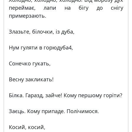
переймає, лапи на бігу до снігу
примерзають.
Злазьте, білочки, із дуба,
Нум гуляти в горюдуба4,
Сонечко гукать,
Весну закликать!
Білка. Гаразд, зайче! Кому першому горіти?
Заєць. Кому припаде. Полічимося.
Косий, косий,