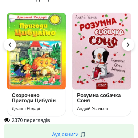
Скорочено
Розумна собачка
Ча
Пригоди Цибуліно
Соня
фа
(Пригоди
Джанні Родарі
Андрій Усачьов
Роа
Чиполіно)
2370
переглядів
Аудіокниги 🎵