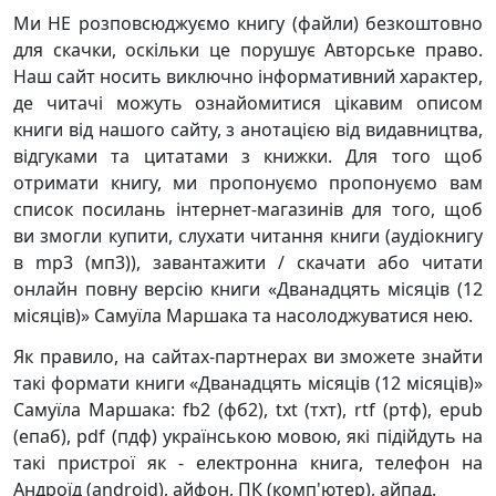
Ми НЕ розповсюджуємо книгу (файли) безкоштовно
для скачки, оскільки це порушує Авторське право.
Наш сайт носить виключно інформативний характер,
де читачі можуть ознайомитися цікавим описом
книги від нашого сайту, з анотацією від видавництва,
відгуками та цитатами з книжки. Для того щоб
отримати книгу, ми пропонуємо пропонуємо вам
список посилань інтернет-магазинів для того, щоб
ви змогли купити, слухати читання книги (аудіокнигу
в mp3 (мп3)), завантажити / скачати або читати
онлайн повну версію книги «Дванадцять місяців (12
місяців)» Самуїла Маршака та насолоджуватися нею.
Як правило, на сайтах-партнерах ви зможете знайти
такі формати книги «Дванадцять місяців (12 місяців)»
Самуїла Маршака: fb2 (фб2), txt (тхт), rtf (ртф), epub
(епаб), pdf (пдф) українською мовою, які підійдуть на
такі пристрої як - електронна книга, телефон на
Андроїд (android), айфон, ПК (комп'ютер), айпад.