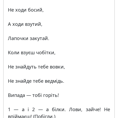
Не ходи босий,
А ходи взутий,
Лапочки закутай.
Коли взуєш чобітки,
Не знайдуть тебе вовки,
Не знайде тебе ведмідь.
Випада — тобі горіть!
1 — а і 2 — а білки. Лови, зайче! Не
впіймаєш! (Побігли.)