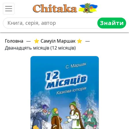
Знайти
Головна
—
⭐ Самуїл Маршак ⭐
—
Дванадцять місяців (12 місяців)