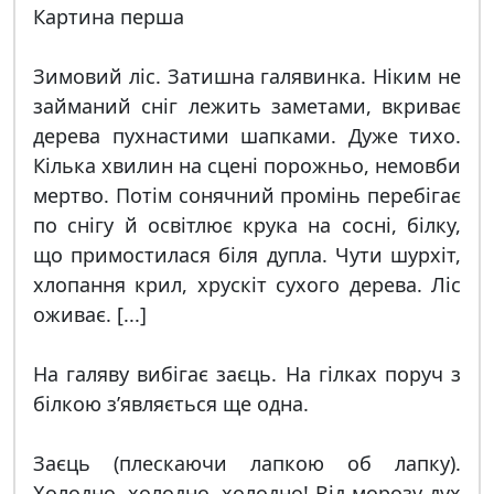
Картина перша
Зимовий ліс. Затишна галявинка. Ніким не
займаний сніг лежить заметами, вкриває
дерева пухнастими шапками. Дуже тихо.
Кілька хвилин на сцені порожньо, немовби
мертво. Потім сонячний промінь перебігає
по снігу й освітлює крука на сосні, білку,
що примостилася біля дупла. Чути шурхіт,
хлопання крил, хрускіт сухого дерева. Ліс
оживає. [...]
На галяву вибігає заєць. На гілках поруч з
білкою з’являється ще одна.
Заєць (плескаючи лапкою об лапку).
Холодно, холодно, холодно! Від морозу дух