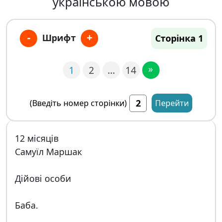
українською мовою
-
+
Шрифт
Сторінка 1
»
1
2
…
14
(Введіть номер сторінки)
Перейти
12 місяців
Самуїл Маршак
Дійові особи
Баба.