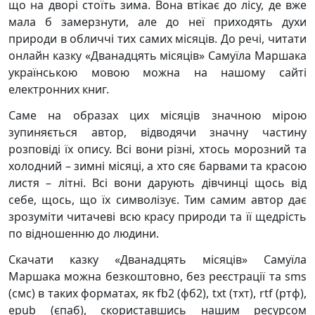
що на дворі стоїть зима. Вона втікає до лісу, де вже
мала б замерзнути, але до неї приходять духи
природи в обличчі тих самих місяців. До речі, читати
онлайн казку «Дванадцять місяців» Самуїла Маршака
українською мовою можна на нашому сайті
електронних книг.
Саме на образах цих місяців значною мірою
зупиняється автор, відводячи значну частину
розповіді їх опису. Всі вони різні, хтось морозний та
холодний – зимні місяці, а хто сяє барвами та красою
листя – літні. Всі вони дарують дівчинці щось від
себе, щось, що їх символізує. Тим самим автор дає
зрозуміти читачеві всю красу природи та її щедрість
по відношенню до людини.
Скачати казку «Дванадцять місяців» Самуїла
Маршака можна безкоштовно, без реєстрації та sms
(смс) в таких форматах, як fb2 (фб2), txt (тхт), rtf (ртф),
epub (єпаб), скориставшись нашим ресурсом