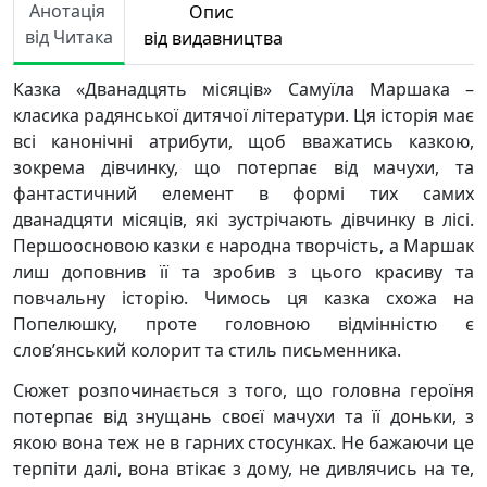
Анотація
Опис
від Читака
від видавництва
Казка «Дванадцять місяців» Самуїла Маршака –
класика радянської дитячої літератури. Ця історія має
всі канонічні атрибути, щоб вважатись казкою,
зокрема дівчинку, що потерпає від мачухи, та
фантастичний елемент в формі тих самих
дванадцяти місяців, які зустрічають дівчинку в лісі.
Першоосновою казки є народна творчість, а Маршак
лиш доповнив її та зробив з цього красиву та
повчальну історію. Чимось ця казка схожа на
Попелюшку, проте головною відмінністю є
слов’янський колорит та стиль письменника.
Сюжет розпочинається з того, що головна героїня
потерпає від знущань своєї мачухи та її доньки, з
якою вона теж не в гарних стосунках. Не бажаючи це
терпіти далі, вона втікає з дому, не дивлячись на те,