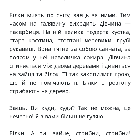
Білки мчать по снігу, заєць за ними. Тим
часом на галявину виходить дівчина —
пасербиця. На ній велика подерта хустка,
стара кофтина, стоптані черевики, грубі
рукавиці. Вона тягне за собою санчата, за
поясом у неї невеличка сокира. Дівчина
спиняється між двома деревами і дивиться
на зайця та білок. Ті так захопилися грою,
що й не помічають її. Білки з розгону
стрибають на дерево.
Заєць. Ви куди, куди? Так не можна, це
нечесно! Я з вами більш не гуляю.
Білки. А ти, зайче, стрибни, стрибни!